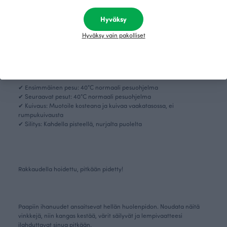
✔ Seuraavat pesut: 30°C hienopesu, käytä villapesuainetta
✔ Kuivaus: Muotoile kosteana ja kuivaa vaakatasossa, ei
Hyväksy
rumpukuivausta
✔ Silitys: Yhdellä pisteellä, nurjalta puolelta
Hyväksy vain pakolliset
Jacquardneulokset (100 % luomupuuvillaa)
✔ Ensimmäinen pesu: 40°C normaali pesuohjelma
✔ Seuraavat pesut: 40°C normaali pesuohjelma
✔ Kuivaus: Muotoile kosteana ja kuivaa vaakatasossa, ei
rumpukuivausta
✔ Silitys: Kahdella pisteellä, nurjalta puolelta
Rakkaudella hoidettu, pitkään pidetty!
Paapiin ihanuudet ansaitsevat hellän huolenpidon. Noudata näitä
vinkkejä, niin kangas kestää, värit säilyvät ja lempivaatteesi
ilahduttavat sinua pitkään.