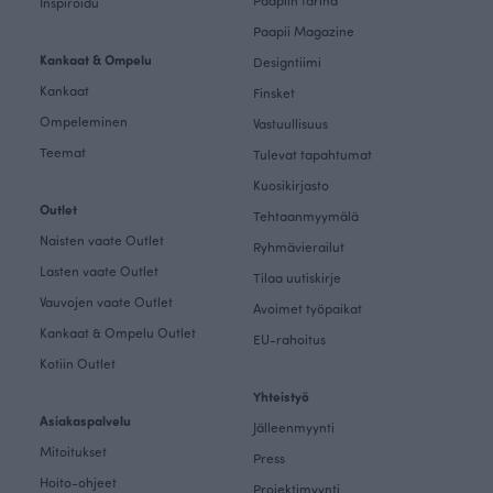
Paapiin tarina
Inspiroidu
Paapii Magazine
Kankaat & Ompelu
Designtiimi
Kankaat
Finsket
Ompeleminen
Vastuullisuus
Teemat
Tulevat tapahtumat
Kuosikirjasto
Outlet
Tehtaanmyymälä
Naisten vaate Outlet
Ryhmävierailut
Lasten vaate Outlet
Tilaa uutiskirje
Vauvojen vaate Outlet
Avoimet työpaikat
Kankaat & Ompelu Outlet
EU-rahoitus
Kotiin Outlet
Yhteistyö
Asiakaspalvelu
Jälleenmyynti
Mitoitukset
Press
Hoito-ohjeet
Projektimyynti