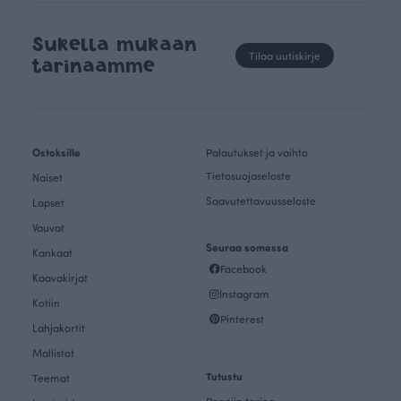
Sukella mukaan
Tilaa uutiskirje
tarinaamme
Ostoksille
Palautukset ja vaihto
Tietosuojaseloste
Naiset
Saavutettavuusseloste
Lapset
Vauvat
Seuraa somessa
Kankaat
Facebook
Kaavakirjat
Instagram
Kotiin
Pinterest
Lahjakortit
Mallistot
Tutustu
Teemat