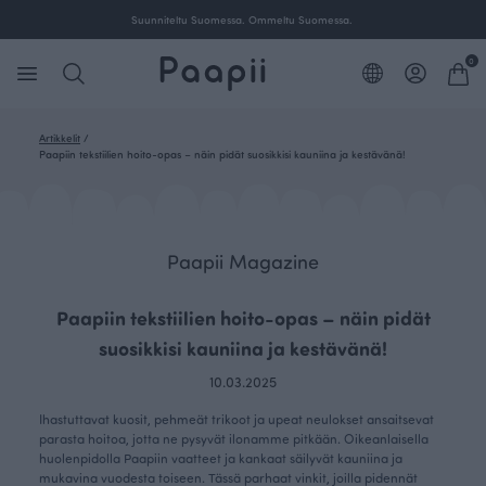
Suunniteltu Suomessa. Ommeltu Suomessa.
0
Artikkelit
/
Paapiin tekstiilien hoito-opas – näin pidät suosikkisi kauniina ja kestävänä!
Paapii Magazine
Paapiin tekstiilien hoito-opas – näin pidät
suosikkisi kauniina ja kestävänä!
10.03.2025
Ihastuttavat kuosit, pehmeät trikoot ja upeat neulokset ansaitsevat
parasta hoitoa, jotta ne pysyvät ilonamme pitkään. Oikeanlaisella
huolenpidolla Paapiin vaatteet ja kankaat säilyvät kauniina ja
mukavina vuodesta toiseen. Tässä parhaat vinkit, joilla pidennät