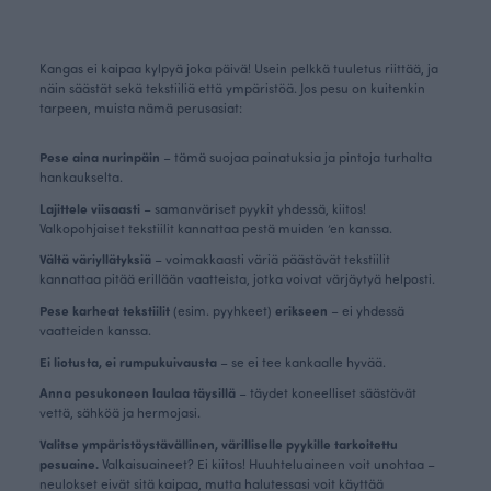
Kangas ei kaipaa kylpyä joka päivä! Usein pelkkä tuuletus riittää, ja
näin säästät sekä tekstiiliä että ympäristöä. Jos pesu on kuitenkin
tarpeen, muista nämä perusasiat:
Pese aina nurinpäin
– tämä suojaa painatuksia ja pintoja turhalta
hankaukselta.
Lajittele viisaasti
– samanväriset pyykit yhdessä, kiitos!
Valkopohjaiset tekstiilit kannattaa pestä muiden ’en kanssa.
Vältä väriyllätyksiä
– voimakkaasti väriä päästävät tekstiilit
kannattaa pitää erillään vaatteista, jotka voivat värjäytyä helposti.
Pese karheat tekstiilit
(esim. pyyhkeet)
erikseen
– ei yhdessä
vaatteiden kanssa.
Ei liotusta, ei rumpukuivausta
– se ei tee kankaalle hyvää.
Anna pesukoneen laulaa täysillä
– täydet koneelliset säästävät
vettä, sähköä ja hermojasi.
Valitse ympäristöystävällinen, värilliselle pyykille tarkoitettu
pesuaine.
Valkaisuaineet? Ei kiitos! Huuhteluaineen voit unohtaa –
neulokset eivät sitä kaipaa, mutta halutessasi voit käyttää