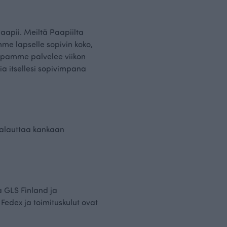
aapii. Meiltä Paapiilta
mme lapselle sopivin koko,
uppamme palvelee viikon
ia itsellesi sopivimpana
palauttaa kankaan
 GLS Finland ja
 Fedex ja toimituskulut ovat