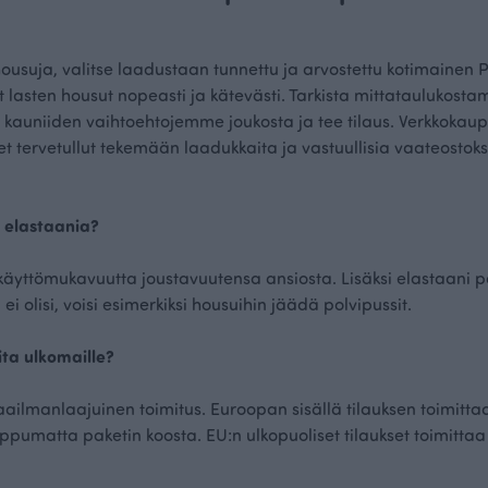
ousuja, valitse laadustaan tunnettu ja arvostettu kotimainen P
t lasten housut nopeasti ja kätevästi. Tarkista mittataulukosta
li kauniiden vaihtoehtojemme joukosta ja tee tilaus. Verkkoka
et tervetullut tekemään laadukkaita ja vastuullisia vaateostoks
 elastaania?
käyttömukavuutta joustavuutensa ansiosta. Lisäksi elastaani 
ei olisi, voisi esimerkiksi housuihin jäädä polvipussit.
ita ulkomaille?
manlaajuinen toimitus. Euroopan sisällä tilauksen toimittaa
ippumatta paketin koosta. EU:n ulkopuoliset tilaukset toimittaa