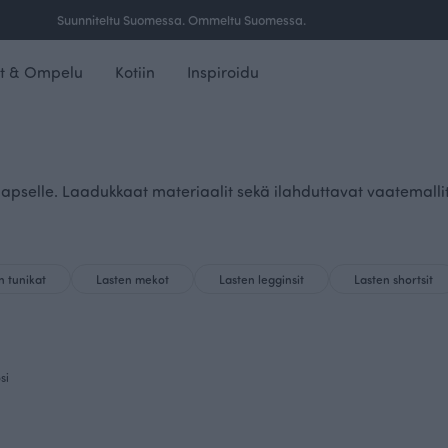
Suunniteltu Suomessa. Ommeltu Suomessa.
t & Ompelu
Kotiin
Inspiroidu
apselle. Laadukkaat materiaalit sekä ilahduttavat vaatemallit, 
n tunikat
Lasten mekot
Lasten legginsit
Lasten shortsit
si