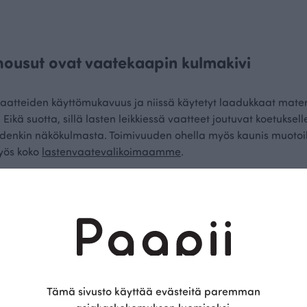
 housut ovat vaatekaapin kulmakivi
 vaatteiden käyttömukavuus ja niissä käytetyt laadukkaat mate
ikä suotta, sillä lasten leikkiessä vaatteet joutuvat koetuksell
denkin näkökulmasta. Toimivuuden ohella myös kaunis muotoil
myös koko
lastenvaatevalikoimaamme
.
usut ovat täydellinen ratkaisu jokaiselle leikkivälle ja liikkuv
in housut lapsille hankkimalla valinnan pääsee tekemään toine
ista. Joustavasta materiaalista valmistetuissa Paapii-housuissa 
ppumatta siitä, mitä hauskaa lapsi milläkin hetkellä keksii pu
ut housut lapsille luomupuuvillaisesta j
Tämä sivusto käyttää evästeitä paremman