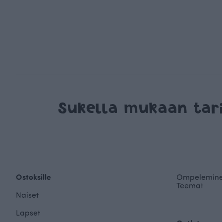
Sukella mukaan ta
Ostoksille
Ompelemin
Teemat
Naiset
Lapset