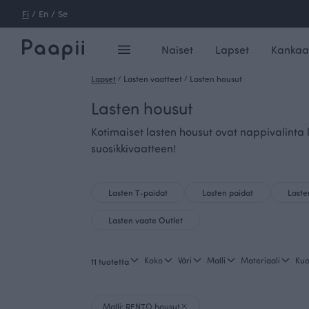
Fi
/
En
/
Se
Naiset
Lapset
Kankaa
Lapset
/
Lasten vaatteet
/
Lasten housut
Lasten housut
Kotimaiset lasten housut ovat nappivalinta l
suosikkivaatteen!
Lasten T-paidat
Lasten paidat
Laste
Lasten vaate Outlet
Koko
Väri
Malli
Materiaali
Kuo
11 tuotetta
Malli: RENTO housut