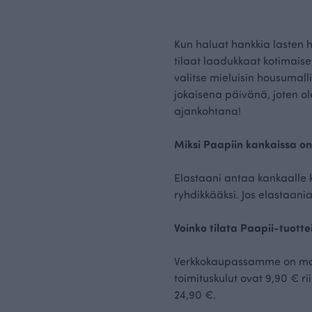
Kun haluat hankkia lasten h
tilaat laadukkaat kotimaise
valitse mieluisin housumal
jokaisena päivänä, joten ol
ajankohtana!
Miksi Paapiin kankaissa on
Elastaani antaa kankaalle 
ryhdikkääksi. Jos elastaania 
Voinko tilata Paapii-tuotte
Verkkokaupassamme on maail
toimituskulut ovat 9,90 € ri
24,90 €.