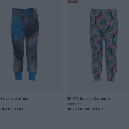
OUTLET
housut, Avaruus
RENTO housut, Serpentiini
Punainen
EUR
46.00 EUR
30.00 EUR
40.00 EUR