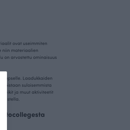
riaalit ovat useimmiten
e niin materiaalien
u on arvostettu ominaisuus
alle lapselle. Laadukkaiden
n toistaan suloisemmista
leikit ja muut aktiviteetit
uhastella.
oustocollegesta