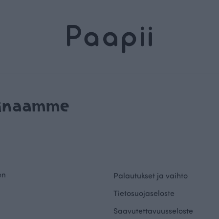
rinaamme
en
Palautukset ja vaihto
Tietosuojaseloste
Saavutettavuusseloste