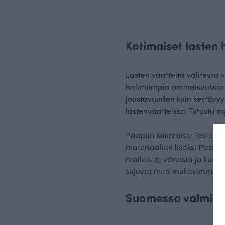
Kotimaiset lasten
Lasten vaatteita valitessa
halutuimpia ominaisuuksia. E
joustavuuden kuin kestävyy
lastenvaatteissa. Tutustu 
Paapiin kotimaiset lasten ho
materiaalien lisäksi Paapi
malleista, väreistä ja kuose
sujuvat mitä mukavimmin rii
Suomessa valmistet