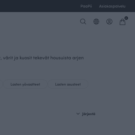
PaaPii
Asiakaspalvelu
0
värit ja kuosit tekevät housuista arjen
Lasten yövaatteet
Lasten asusteet
Järjestä