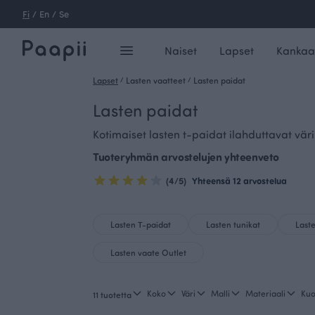
Fi
/
En
/
Se
Naiset
Lapset
Kankaa
Lapset
/
Lasten vaatteet
/
Lasten paidat
Lasten paidat
Kotimaiset lasten t-paidat ilahduttavat väri
Tuoteryhmän arvostelujen yhteenveto
(4/5)
Yhteensä 12 arvostelua
Lasten T-paidat
Lasten tunikat
Last
Lasten vaate Outlet
Koko
Väri
Malli
Materiaali
Kuo
11 tuotetta