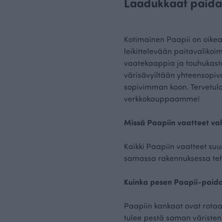
Laadukkaat paidat 
Kotimainen Paapii on oikea 
leikittelevään paitavalikoi
vaatekaappia ja touhukast
värisävyiltään yhteensopiva
sopivimman koon. Tervetul
verkkokauppaamme!
Missä Paapiin vaatteet va
Kaikki Paapiin vaatteet su
samassa rakennuksessa te
Kuinka pesen Paapii-paid
Paapiin kankaat ovat rotaat
tulee pestä saman väristen 