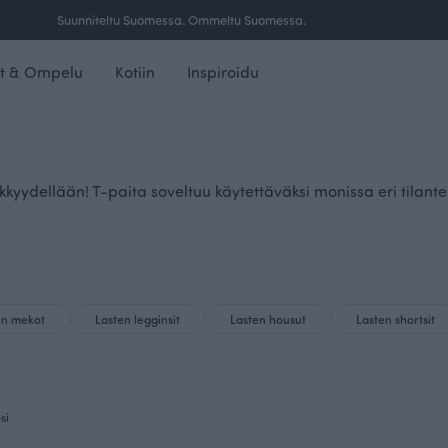
Suunniteltu Suomessa. Ommeltu Suomessa.
t & Ompelu
Kotiin
Inspiroidu
kkyydellään! T-paita soveltuu käytettäväksi monissa eri tilant
en mekot
Lasten legginsit
Lasten housut
Lasten shortsit
si