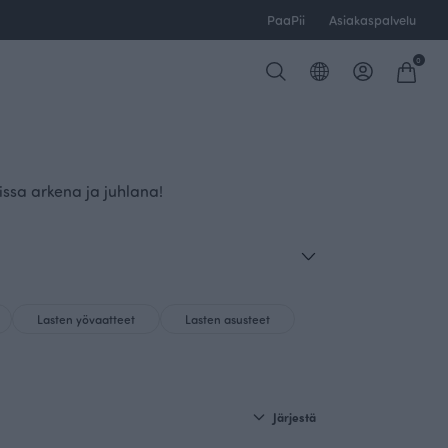
PaaPii
Asiakaspalvelu
0
eissa arkena ja juhlana!
Lasten yövaatteet
Lasten asusteet
Järjestä