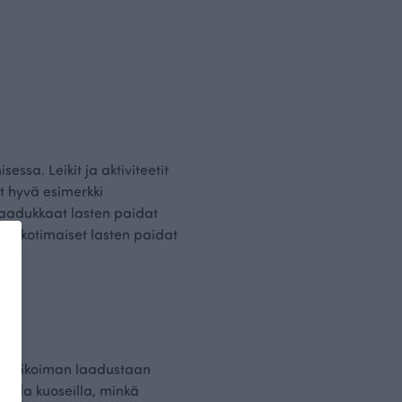
ssa. Leikit ja aktiviteetit
at hyvä esimerkki
 laadukkaat lasten paidat
iin kotimaiset lasten paidat
atevalikoiman laadustaan
isilla kuoseilla, minkä