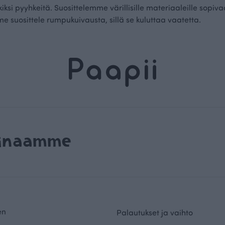
ksi pyyhkeitä. Suosittelemme värillisille materiaaleille sopiva
me suosittele rumpukuivausta, sillä se kuluttaa vaatetta.
rinaamme
en
Palautukset ja vaihto