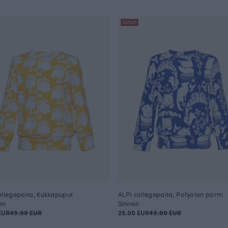
OUTLET
ollegepaita, Kukkapuput
ALPI collegepaita, Pohjolan portti
en
Sininen
EUR
49.00 EUR
25.00 EUR
49.00 EUR