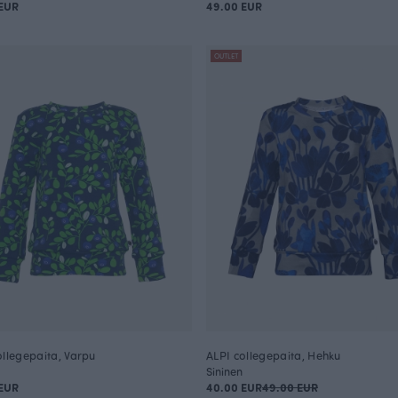
EUR
49.00 EUR
OUTLET
ollegepaita, Varpu
ALPI collegepaita, Hehku
Sininen
EUR
40.00 EUR
49.00 EUR