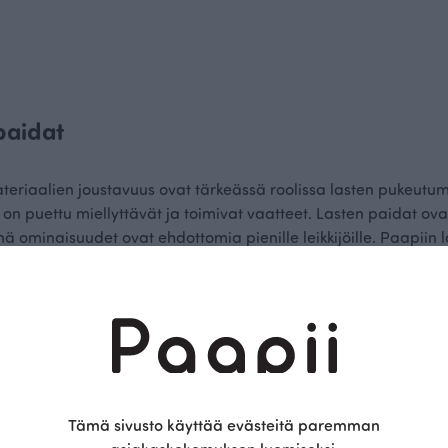
paidat
riaalien joustavuus ovat tärkeässä roolissa lasten pukeutumise
e on puettu miellyttävät ja toimivat vaatteet. Lasten paidat ov
mä ominaisuudet ovat ehdottomia pienille leikkijöille. Paapiin
erit ja kaiken lisäksi ne tarjoavat erinomaisen istuvuuden. Paap
le laatua, mukavuutta ja kotimaisuutta arvostavalle.
lloittavana väri- ja kuosivalikoimana
aatteiden mallisto innostaa jokaista lasta leikkien pariin. Va
Tämä sivusto käyttää evästeitä paremman
aidat on kuvitettu muun muassa erilaisilla eläin- ja luontoaihe