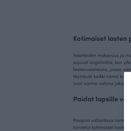
Kotimaiset lasten 
Vaatteiden mukavuus ja mate
sujuvat ongelmitta, kun yll
lastenvaatteista, joissa nä
täyttävät kaikki nämä krite
ovat varma valinta jokaisel
Paidat lapsille va
Paapiin valloittava lastenv
tunnetut kotimaiset lasten p