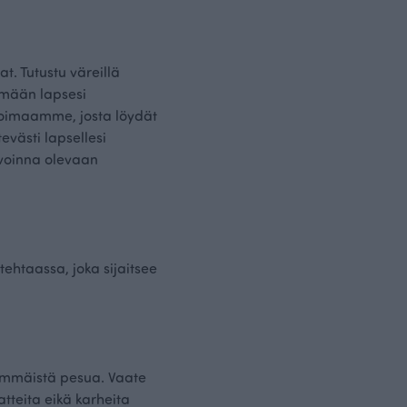
t. Tutustu väreillä
tämään lapsesi
koimaamme, josta löydät
evästi lapsellesi
avoinna olevaan
ehtaassa, joka sijaitsee
nsimmäistä pesua. Vaate
tteita eikä karheita