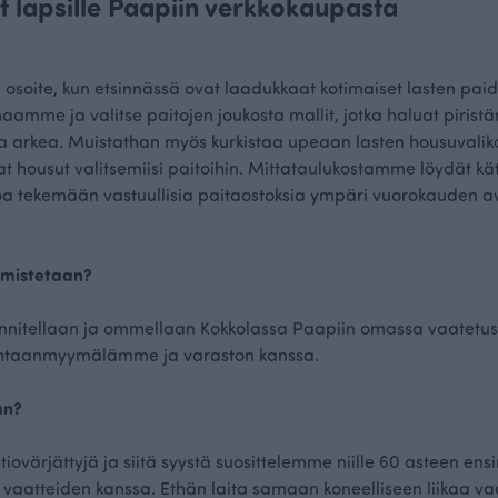
lapsille Paapiin ver
kkokaupasta
osoite, kun etsinnässä ovat laadukkaat kotimaiset lasten paida
maamme ja valitse paitojen joukosta mallit, jotka haluat piris
a arkea. Muistathan myös kurkistaa upeaan lasten housuvali
t housut valitsemiisi paitoihin. Mittataulukostamme löydät kät
oa tekemään vastuullisia paitaostoksia ympäri vuorokauden 
lmistetaan?
unnitellaan ja ommellaan Kokkolassa Paapiin omassa vaatetust
htaanmyymälämme ja varaston kanssa.
an?
iovärjättyjä ja siitä syystä suosittelemme niille 60 asteen e
vaatteiden kanssa. Ethän laita samaan koneelliseen liikaa vaa