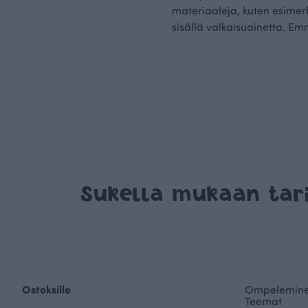
materiaaleja, kuten esimerki
sisällä valkaisuainetta. Em
Sukella mukaan ta
Ostoksille
Ompelemin
Teemat