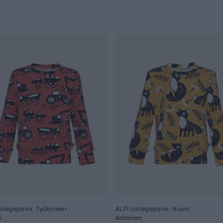
ollegepaita, Työkoneet
ALPI collegepaita, Nuutti
i
Keltainen