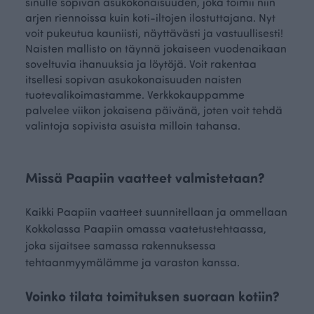
sinulle sopivan asukokonaisuuden, joka toimii niin
arjen riennoissa kuin koti-iltojen ilostuttajana. Nyt
voit pukeutua kauniisti, näyttävästi ja vastuullisesti!
Naisten mallisto on täynnä jokaiseen vuodenaikaan
soveltuvia ihanuuksia ja löytöjä. Voit rakentaa
itsellesi sopivan asukokonaisuuden naisten
tuotevalikoimastamme. Verkkokauppamme
palvelee viikon jokaisena päivänä, joten voit tehdä
valintoja sopivista asuista milloin tahansa.
Missä Paapiin vaatteet valmistetaan?
Kaikki Paapiin vaatteet suunnitellaan ja ommellaan
Kokkolassa Paapiin omassa vaatetustehtaassa,
joka sijaitsee samassa rakennuksessa
tehtaanmyymälämme ja varaston kanssa.
Voinko tilata toimituksen suoraan kotiin?