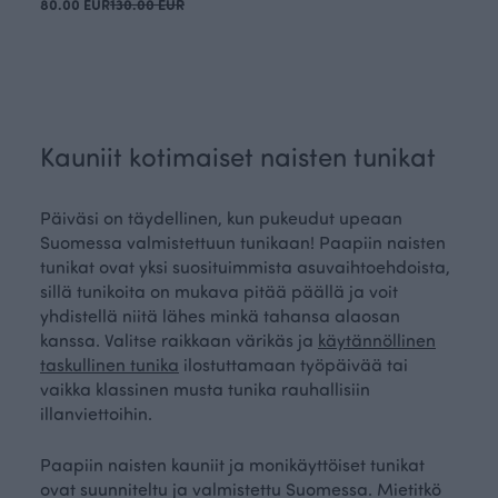
80.00 EUR
130.00 EUR
Kauniit kotimaiset naisten tunikat
Päiväsi on täydellinen, kun pukeudut upeaan
Suomessa valmistettuun tunikaan! Paapiin naisten
tunikat ovat yksi suosituimmista asuvaihtoehdoista,
sillä tunikoita on mukava pitää päällä ja voit
yhdistellä niitä lähes minkä tahansa alaosan
kanssa. Valitse raikkaan värikäs ja
käytännöllinen
taskullinen tunika
ilostuttamaan työpäivää tai
vaikka klassinen musta tunika rauhallisiin
illanviettoihin.
Paapiin naisten kauniit ja monikäyttöiset tunikat
ovat suunniteltu ja valmistettu Suomessa. Mietitkö