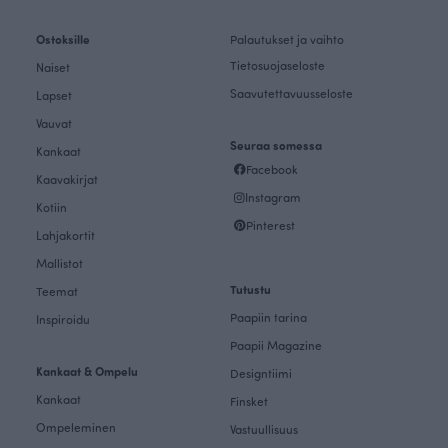
Ostoksille
Palautukset ja vaihto
Tietosuojaseloste
Naiset
Saavutettavuusseloste
Lapset
Vauvat
Seuraa somessa
Kankaat
Facebook
Kaavakirjat
Instagram
Kotiin
Pinterest
Lahjakortit
Mallistot
Tutustu
Teemat
Paapiin tarina
Inspiroidu
Paapii Magazine
Kankaat & Ompelu
Designtiimi
Kankaat
Finsket
Ompeleminen
Vastuullisuus