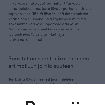
mikä koko sinulle sopii parhaiten? Tarkasta
mittataulukkomme
, josta löydät parhaiten sinulle
sopivan koon. Täältä löydät lisää tietoa naisten
vaatteiden suunnittelussa käytetyistä mitoista.
Kokosimme verkkokauppamme artikkeliin
Magazine-osiossa
vinkkejä sopivan tunikan
löytämiseen
. Tutustu artikkeliin ja
tunikamalleihimme!
Suositut naisten tunikat moneen
eri makuun ja tilaisuuteen
Tunikoista löydät itsellesi juuri mieleisen
vaihtoehdon kodin illanviettoihin kuin arjen
tärkeisiin hetkiin. Tunikoista löytyy mekkomainen
malli sekä taskullinen tunika. Mukavat naisten
tunikat soveltuvat käytettäväksi sellaisenaan
legginsien sukkahousujen tai farkkujen kaverina.