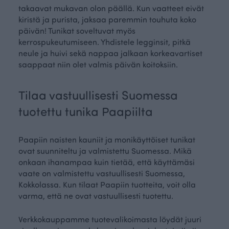
takaavat mukavan olon päällä. Kun vaatteet eivät
kiristä ja purista, jaksaa paremmin touhuta koko
päivän! Tunikat soveltuvat myös
kerrospukeutumiseen. Yhdistele legginsit, pitkä
neule ja huivi sekä nappaa jalkaan korkeavartiset
saappaat niin olet valmis päivän koitoksiin.
Tilaa vastuullisesti Suomessa
tuotettu tunika Paapiilta
Paapiin naisten kauniit ja monikäyttöiset tunikat
ovat suunniteltu ja valmistettu Suomessa. Mikä
onkaan ihanampaa kuin tietää, että käyttämäsi
vaate on valmistettu vastuullisesti Suomessa,
Kokkolassa. Kun tilaat Paapiin tuotteita, voit olla
varma, että ne ovat vastuullisesti tuotettu.
Verkkokauppamme tuotevalikoimasta löydät juuri