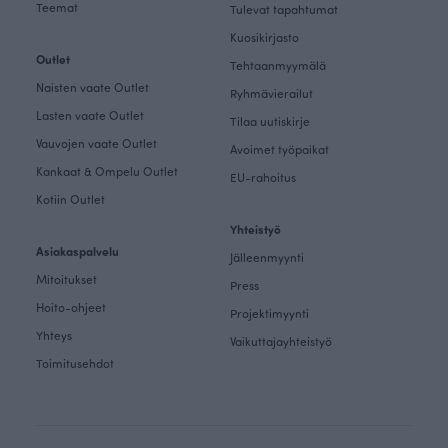
Teemat
Tulevat tapahtumat
Kuosikirjasto
Outlet
Tehtaanmyymälä
Naisten vaate Outlet
Ryhmävierailut
Lasten vaate Outlet
Tilaa uutiskirje
Vauvojen vaate Outlet
Avoimet työpaikat
Kankaat & Ompelu Outlet
EU-rahoitus
Kotiin Outlet
Yhteistyö
Asiakaspalvelu
Jälleenmyynti
Mitoitukset
Press
Hoito-ohjeet
Projektimyynti
Yhteys
Vaikuttajayhteistyö
Toimitusehdot