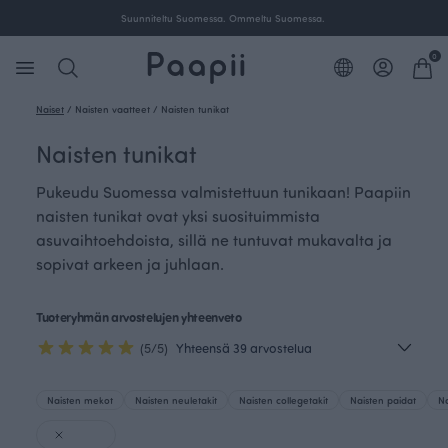
Suunniteltu Suomessa. Ommeltu Suomessa.
0
Naiset
/
Naisten vaatteet
/
Naisten tunikat
Naisten tunikat
Pukeudu Suomessa valmistettuun tunikaan! Paapiin
naisten tunikat ovat yksi suosituimmista
asuvaihtoehdoista, sillä ne tuntuvat mukavalta ja
sopivat arkeen ja juhlaan.
Tuoteryhmän arvostelujen yhteenveto
(5/5)
Yhteensä 39 arvostelua
Naisten mekot
Naisten neuletakit
Naisten collegetakit
Naisten paidat
Na