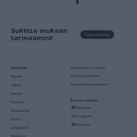
Sukella mukaan
Tilaa uutiskirje
tarinaamme
Ostoksille
Palautukset ja vaihto
Tietosuojaseloste
Naiset
Saavutettavuusseloste
Lapset
Vauvat
Seuraa somessa
Kankaat
Facebook
Kaavakirjat
Instagram
Kotiin
Pinterest
Lahjakortit
Mallistot