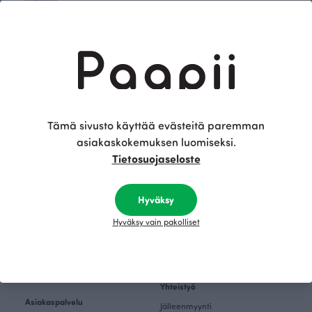
Tutustu
Teemat
Paapiin tarina
Inspiroidu
Paapii Magazine
Kankaat & Ompelu
Designtiimi
Kankaat
Finsket
Ompeleminen
Vastuullisuus
Tämä sivusto käyttää evästeitä paremman
Teemat
Tulevat tapahtumat
asiakaskokemuksen luomiseksi.
Kuosikirjasto
Tietosuojaseloste
Outlet
Tehtaanmyymälä
Naisten vaate Outlet
Ryhmävierailut
Hyväksy
Lasten vaate Outlet
Tilaa uutiskirje
Hyväksy vain pakolliset
Vauvojen vaate Outlet
Avoimet työpaikat
Kankaat & Ompelu Outlet
EU-rahoitus
Kotiin Outlet
Yhteistyö
Asiakaspalvelu
Jälleenmyynti