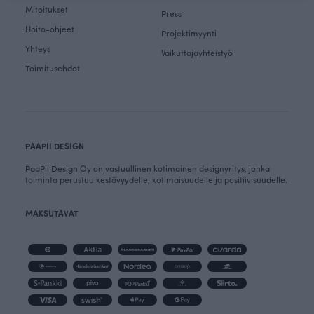
Mitoitukset
Press
Hoito-ohjeet
Projektimyynti
Yhteys
Vaikuttajayhteistyö
Toimitusehdot
PAAPII DESIGN
PaaPii Design Oy on vastuullinen kotimainen designyritys, jonka
toiminta perustuu kestävyydelle, kotimaisuudelle ja positiivisuudelle.
MAKSUTAVAT