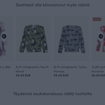
Saattaisit olla kiinnostunut myös näistä
OUTLET
ko, Bää
ALPI collegepaita, Nuutti
ALPI collegepaita, Työkoneet
ULJAS pai
Vihreä
Harmaa
Punainen
49.00 EUR
49.00 EUR
20.00 EU
Täydennä asukokonaisuus näillä tuotteilla