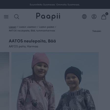
Ilmainen toimitus yli 100 € tilauksille Suomessa.
Suu
0
Lapset
/
Lasten vaatteet
/
Lasten paidat
/
AATOS neulepaita, Bää, tummanharmaa
Takaisin
AATOS neulepaita, Bää
AATOS paita, Harmaa