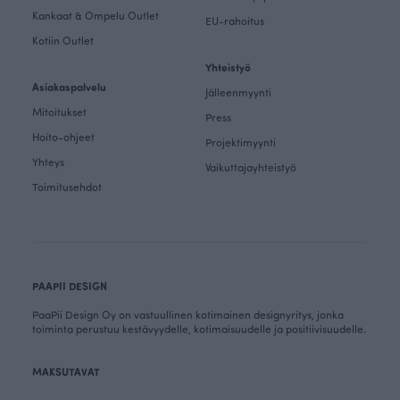
Kankaat & Ompelu Outlet
EU-rahoitus
Kotiin Outlet
Yhteistyö
Asiakaspalvelu
Jälleenmyynti
Mitoitukset
Press
Hoito-ohjeet
Projektimyynti
Yhteys
Vaikuttajayhteistyö
Toimitusehdot
PAAPII DESIGN
PaaPii Design Oy on vastuullinen kotimainen designyritys, jonka
toiminta perustuu kestävyydelle, kotimaisuudelle ja positiivisuudelle.
MAKSUTAVAT