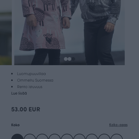
Luomupuuvillaa
Ommeltu Suomessa
Rento istuvuus
Lue lisää
53.00 EUR
Koko
Koko-opas