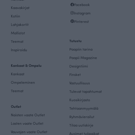
Facebook
Kaavakirjat
Instagram
Kotiin
Pinterest
Lahjakortit
Mallistot
Tutustu
Teemat
Paapiin tarina
Inspiroidu
Paapii Magazine
Kankaat & Ompelu
Designtiimi
Kankaat
Finsket
Ompeleminen
Vastuullisuus
Teemat
Tulevat tapahtumat
Kuosikirjasto
Outlet
Tehtaanmyymälä
Naisten vaate Outlet
Ryhmävierailut
Lasten vaate Outlet
Tilaa uutiskirje
Vauvojen vaate Outlet
Avoimet työpaikat