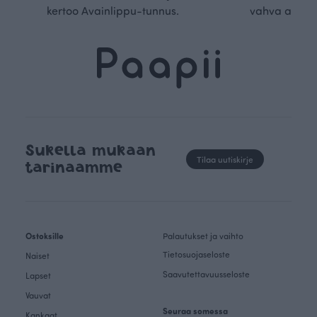
kertoo Avainlippu-tunnus.
vahva arvop
Sukella mukaan
Tilaa uutiskirje
tarinaamme
Ostoksille
Palautukset ja vaihto
Tietosuojaseloste
Naiset
Saavutettavuusseloste
Lapset
Vauvat
Seuraa somessa
Kankaat