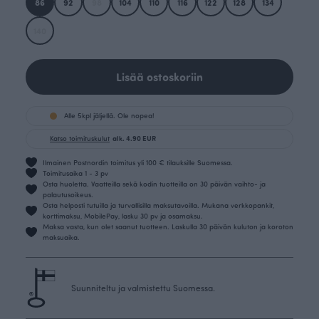
86
92
98
104
110
116
122
128
134
140
Lisää ostoskoriin
Alle 5kpl jäljellä. Ole nopea!
Katso toimituskulut
alk. 4.90 EUR
Ilmainen Postnordin toimitus yli 100 € tilauksille Suomessa.
Toimitusaika 1 - 3 pv
Osta huoletta. Vaatteilla sekä kodin tuotteilla on 30 päivän vaihto- ja
palautusoikeus.
Osta helposti tutuilla ja turvallisilla maksutavoilla. Mukana verkkopankit,
korttimaksu, MobilePay, lasku 30 pv ja osamaksu.
Maksa vasta, kun olet saanut tuotteen. Laskulla 30 päivän kuluton ja koroton
maksuaika.
Suunniteltu ja valmistettu Suomessa.