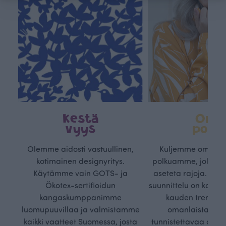
Kestä
Oma
vyys
polk
Olemme aidosti vastuullinen,
Kuljemme omaa, v
kotimainen designyritys.
polkuamme, jolla lu
Käytämme vain GOTS- ja
aseteta rajoja. Mei
Ökotex-sertifioidun
suunnittelu on kaikk
kangaskumppanimme
kauden trendejä
luomupuuvillaa ja valmistamme
omanlaista, aja
kaikki vaatteet Suomessa, josta
tunnistettavaa desig