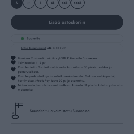
S
M
L
XL
XXL
XXXL
Lisää ostoskoriin
Saatavilla
Katso toimituskulut
alk. 4.90 EUR
Ilmainen Postnordin toimitus yli 100 € tilauksille Suomessa.
Toimitusaika 1 - 3 pv
Osta huoletta. Vaatteilla sekä kodin tuotteilla on 30 päivän vaihto- ja
palautusoikeus.
Osta helposti tutuilla ja turvallisilla maksutavoilla. Mukana verkkopankit,
korttimaksu, MobilePay, lasku 30 pv ja osamaksu.
Maksa vasta, kun olet saanut tuotteen. Laskulla 30 päivän kuluton ja koroton
maksuaika.
Suunniteltu ja valmistettu Suomessa.