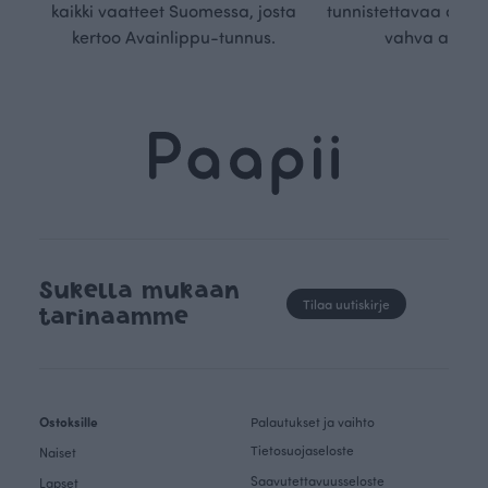
kaikki vaatteet Suomessa, josta
tunnistettavaa desig
kertoo Avainlippu-tunnus.
vahva arvop
Sukella mukaan
Tilaa uutiskirje
tarinaamme
Ostoksille
Palautukset ja vaihto
Tietosuojaseloste
Naiset
Saavutettavuusseloste
Lapset