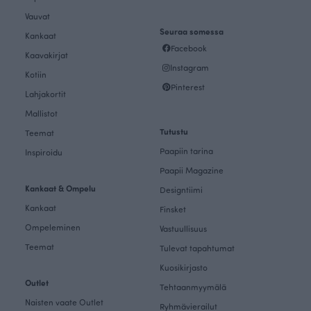
Vauvat
Seuraa somessa
Kankaat
Facebook
Kaavakirjat
Instagram
Kotiin
Pinterest
Lahjakortit
Mallistot
Tutustu
Teemat
Paapiin tarina
Inspiroidu
Paapii Magazine
Kankaat & Ompelu
Designtiimi
Kankaat
Finsket
Ompeleminen
Vastuullisuus
Teemat
Tulevat tapahtumat
Kuosikirjasto
Outlet
Tehtaanmyymälä
Naisten vaate Outlet
Ryhmävierailut