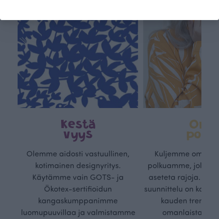
Kestä
Oma
vyys
polk
Olemme aidosti vastuullinen,
Kuljemme omaa, v
kotimainen designyritys.
polkuamme, jolla lu
Käytämme vain GOTS- ja
aseteta rajoja. Mei
Ökotex-sertifioidun
suunnittelu on kaikk
kangaskumppanimme
kauden trendejä
luomupuuvillaa ja valmistamme
omanlaista, aja