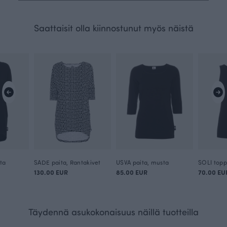
Saattaisit olla kiinnostunut myös näistä
ta
SADE paita, Rantakivet
USVA paita, musta
SOLI topp
130.00 EUR
85.00 EUR
70.00 EU
Täydennä asukokonaisuus näillä tuotteilla