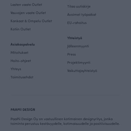
Lasten vaate Outlet
Tilaa uutiskirje
Vauvojen vaate Outlet
Avoimet työpaikat
Kankaat & Ompelu Outlet
EU-rahoitus
Kotiin Outlet
Yhteistyö
Asiakaspalvelu
Jälleenmyynti
Mitoitukset
Press
Hoito-ohjeet
Projektimyynti
Yhteys
Vaikuttajayhteistyö
Toimitusehdot
PAAPII DESIGN
PaaPii Design Oy on vastuullinen kotimainen designyritys, jonka
toiminta perustuu kestävyydelle, kotimaisuudelle ja positiivisuudelle.