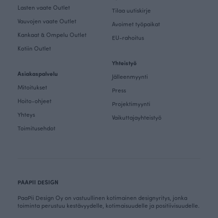
Lasten vaate Outlet
Tilaa uutiskirje
Vauvojen vaate Outlet
Avoimet työpaikat
Kankaat & Ompelu Outlet
EU-rahoitus
Kotiin Outlet
Yhteistyö
Asiakaspalvelu
Jälleenmyynti
Mitoitukset
Press
Hoito-ohjeet
Projektimyynti
Yhteys
Vaikuttajayhteistyö
Toimitusehdot
PAAPII DESIGN
PaaPii Design Oy on vastuullinen kotimainen designyritys, jonka
toiminta perustuu kestävyydelle, kotimaisuudelle ja positiivisuudelle.