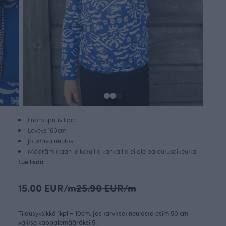
Luomupuuvillaa
Leveys 160cm
Joustava neulos
Määrämittaan leikatuilla kankailla ei ole palautusoikeutta
Lue lisää
15.00 EUR/m
25.90 EUR/m
Tilausyksikkö 1kpl = 10cm. Jos tarvitset neulosta esim 50 cm
valitse kappalemääräksi 5.