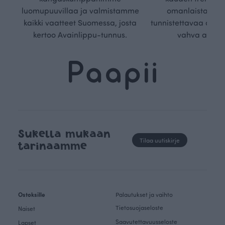
luomupuuvillaa ja valmistamme
omanlaista, aja
kaikki vaatteet Suomessa, josta
tunnistettavaa desig
kertoo Avainlippu-tunnus.
vahva arvop
Sukella mukaan
Tilaa uutiskirje
tarinaamme
Ostoksille
Palautukset ja vaihto
Tietosuojaseloste
Naiset
Saavutettavuusseloste
Lapset