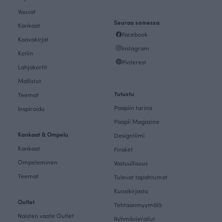
Vauvat
Seuraa somessa
Kankaat
Facebook
Kaavakirjat
Instagram
Kotiin
Pinterest
Lahjakortit
Mallistot
Tutustu
Teemat
Paapiin tarina
Inspiroidu
Paapii Magazine
Kankaat & Ompelu
Designtiimi
Kankaat
Finsket
Ompeleminen
Vastuullisuus
Teemat
Tulevat tapahtumat
Kuosikirjasto
Outlet
Tehtaanmyymälä
Naisten vaate Outlet
Ryhmävierailut