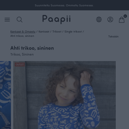
Ilmainen toimitus yli 100 € tilauksille Suomessa.
0
Kankaat & Ompelu
/
Kankaat
/
Trikoot
/
Single trikoot
/
Ahti trikoo, sininen
Takaisin
Ahti trikoo, sininen
Trikoo, Sininen
OUTLET