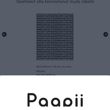
Saattaisit olla kiinnostunut myös näistä
Rantakivet trikoo, mustavalkoinen
Musta
25.90 EUR/m
Tämä on Paapii