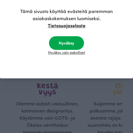
Tämä sivusto käyttää evästeitä paremman
asiakaskokemuksen luomiseksi.
Tietosuojaseloste
Hyväksy
Hyväksy vain pakolliset
Kestä
Oma
vyys
polk
Olemme aidosti vastuullinen,
Kuljemme omaa, v
kotimainen designyritys.
polkuamme, jolla lu
Käytämme vain GOTS- ja
aseteta rajoja. Mei
Ökotex-sertifioidun
suunnittelu on kaikk
kangaskumppanimme
kauden trendejä