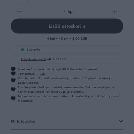
kpl
Lisää ostoskoriin
4 kpl = 40 cm = 6.00 EUR
Saatavilla
Katso toimituskulut
alk. 4.90 EUR
Ilmainen Postnordin toimitus yli 100 € tilauksille Suomessa.
Toimitusaika 1 - 3 pv
Osta huoletta. Vaatteilla sekä kodin tuotteilla on 30 päivän vaihto- ja
palautusoikeus.
Osta helposti tutuilla ja turvallisilla maksutavoilla. Mukana verkkopankit,
korttimaksu, MobilePay, lasku 30 pv ja osamaksu.
Maksa vasta, kun olet saanut tuotteen. Laskulla 30 päivän kuluton ja koroton
maksuaika.
Mittataulukko