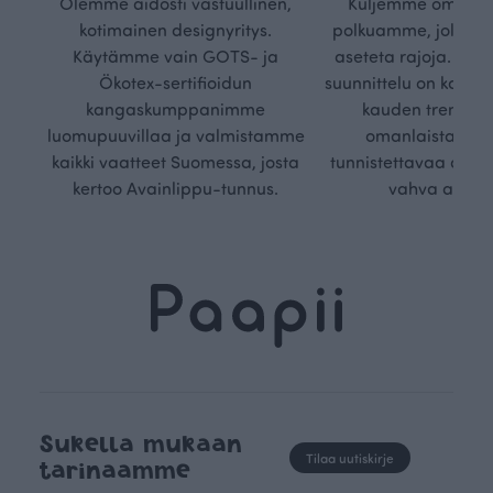
Olemme aidosti vastuullinen,
Kuljemme omaa, v
kotimainen designyritys.
polkuamme, jolla lu
Käytämme vain GOTS- ja
aseteta rajoja. Mei
Ökotex-sertifioidun
suunnittelu on kaikk
kangaskumppanimme
kauden trendejä
luomupuuvillaa ja valmistamme
omanlaista, aja
kaikki vaatteet Suomessa, josta
tunnistettavaa desig
kertoo Avainlippu-tunnus.
vahva arvop
Sukella mukaan
Tilaa uutiskirje
tarinaamme