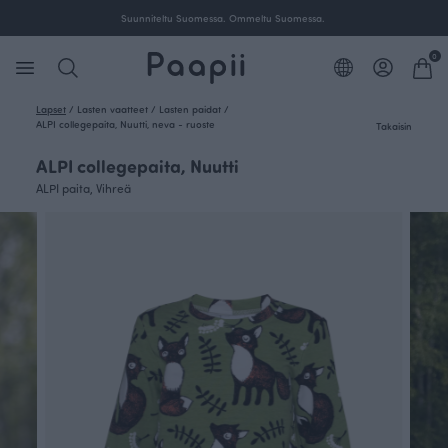
Suunniteltu Suomessa. Ommeltu Suomessa.
0
Lapset
/
Lasten vaatteet
/
Lasten paidat
/
ALPI collegepaita, Nuutti, neva - ruoste
Takaisin
ALPI collegepaita, Nuutti
ALPI paita, Vihreä