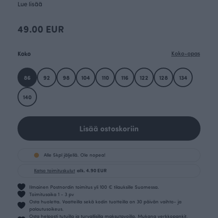
Lue lisää
49.00 EUR
Koko
Koko-opas
86
92
98
104
110
116
122
128
134
140
Lisää ostoskoriin
Alle 5kpl jäljellä. Ole nopea!
Katso toimituskulut
alk. 4.90 EUR
Ilmainen Postnordin toimitus yli 100 € tilauksille Suomessa.
Toimitusaika 1 - 3 pv
Osta huoletta. Vaatteilla sekä kodin tuotteilla on 30 päivän vaihto- ja
palautusoikeus.
Osta helposti tutuilla ja turvallisilla maksutavoilla. Mukana verkkopankit,