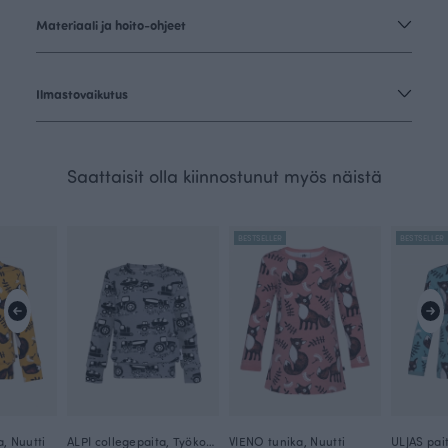
Materiaali ja hoito-ohjeet
Ilmastovaikutus
Saattaisit olla kiinnostunut myös näistä
BESTSELLER
BESTSELLER
a, Nuutti
ALPI collegepaita, Työkoneet
VIENO tunika, Nuutti
ULJAS pait