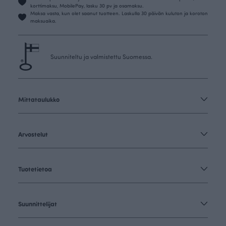
korttimaksu, MobilePay, lasku 30 pv ja osamaksu.
Maksa vasta, kun olet saanut tuotteen. Laskulla 30 päivän kuluton ja koroton
maksuaika.
Suunniteltu ja valmistettu Suomessa.
Mittataulukko
Arvostelut
Tuotetietoa
Suunnittelijat