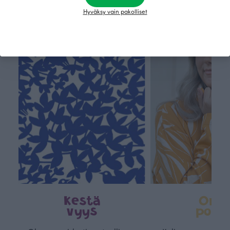
Hyväksy vain pakolliset
Tämä on Paapii
Kestä
Oma
vyys
polk