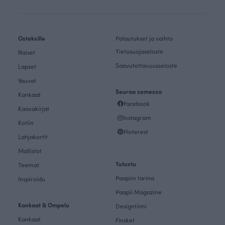
Ostoksille
Palautukset ja vaihto
Tietosuojaseloste
Naiset
Saavutettavuusseloste
Lapset
Vauvat
Seuraa somessa
Kankaat
Facebook
Kaavakirjat
Instagram
Kotiin
Pinterest
Lahjakortit
Mallistot
Tutustu
Teemat
Paapiin tarina
Inspiroidu
Paapii Magazine
Kankaat & Ompelu
Designtiimi
Kankaat
Finsket