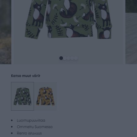
Katso muut värit
Luomupuuvillaa
Ommeltu Suomessa
Rento istuvuus