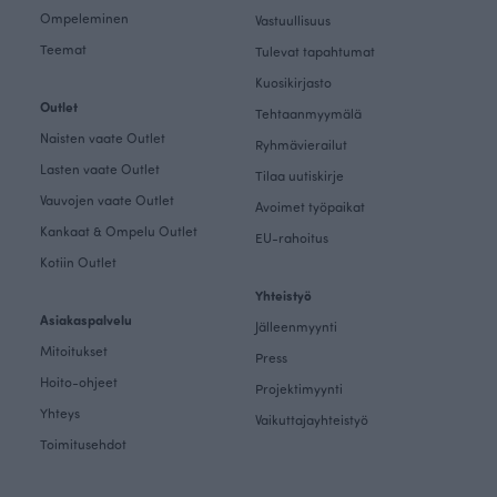
Ompeleminen
Vastuullisuus
Teemat
Tulevat tapahtumat
Kuosikirjasto
Outlet
Tehtaanmyymälä
Naisten vaate Outlet
Ryhmävierailut
Lasten vaate Outlet
Tilaa uutiskirje
Vauvojen vaate Outlet
Avoimet työpaikat
Kankaat & Ompelu Outlet
EU-rahoitus
Kotiin Outlet
Yhteistyö
Asiakaspalvelu
Jälleenmyynti
Mitoitukset
Press
Hoito-ohjeet
Projektimyynti
Yhteys
Vaikuttajayhteistyö
Toimitusehdot