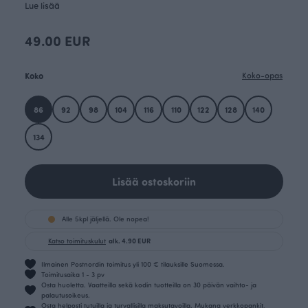
Lue lisää
49.00 EUR
Koko
Koko-opas
86
92
98
104
116
110
122
128
140
134
Lisää ostoskoriin
Alle 5kpl jäljellä. Ole nopea!
Katso toimituskulut
alk. 4.90 EUR
Ilmainen Postnordin toimitus yli 100 € tilauksille Suomessa.
Toimitusaika 1 - 3 pv
Osta huoletta. Vaatteilla sekä kodin tuotteilla on 30 päivän vaihto- ja
palautusoikeus.
Osta helposti tutuilla ja turvallisilla maksutavoilla. Mukana verkkopankit,