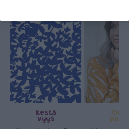
Tämä on Paapii
Kestä
Oma
vyys
polk