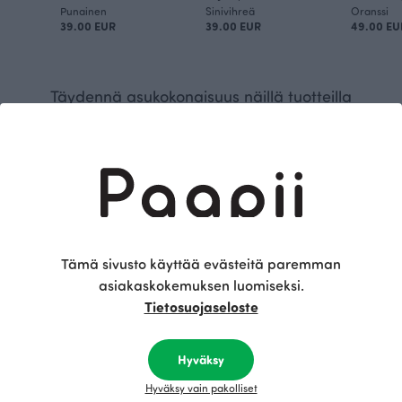
Punainen
Sinivihreä
Oranssi
39.00 EUR
39.00 EUR
49.00 EU
Täydennä asukokonaisuus näillä tuotteilla
Tämä sivusto käyttää evästeitä paremman
asiakaskokemuksen luomiseksi.
Tietosuojaseloste
RENTO housut, laava
Punainen
Hyväksy
40.00 EUR
Hyväksy vain pakolliset