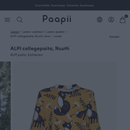
Ilmainen toimitus yli 100 € tilauksille Suomessa.
0
Lapset
/
Lasten vaatteet
/
Lasten paidat
/
ALPI collegepaita, Nuutti, okra - ruoste
Takaisin
ALPI collegepaita, Nuutti
ALPI paita, Keltainen