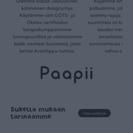
Olemme aidosti vastuullinen,
Kuljemme omaa, v
kotimainen designyritys.
polkuamme, jolla lu
Käytämme vain GOTS- ja
aseteta rajoja. Mei
Ökotex-sertifioidun
suunnittelu on kaikk
kangaskumppanimme
kauden trendejä
luomupuuvillaa ja valmistamme
omanlaista, aja
kaikki vaatteet Suomessa, josta
tunnistettavaa desig
kertoo Avainlippu-tunnus.
vahva arvop
Sukella mukaan
Tilaa uutiskirje
tarinaamme