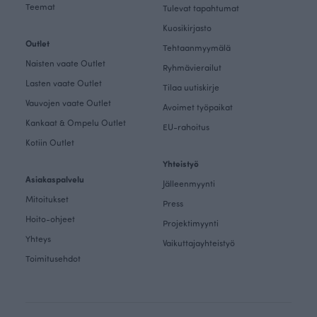
Teemat
Tulevat tapahtumat
Kuosikirjasto
Outlet
Tehtaanmyymälä
Naisten vaate Outlet
Ryhmävierailut
Lasten vaate Outlet
Tilaa uutiskirje
Vauvojen vaate Outlet
Avoimet työpaikat
Kankaat & Ompelu Outlet
EU-rahoitus
Kotiin Outlet
Yhteistyö
Asiakaspalvelu
Jälleenmyynti
Mitoitukset
Press
Hoito-ohjeet
Projektimyynti
Yhteys
Vaikuttajayhteistyö
Toimitusehdot