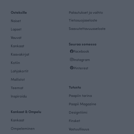
Ostoksille
Palautukset ja vaihto
Tietosuojaseloste
Naiset
Saavutettavuusseloste
Lapset
Vauvat
Seuraa somessa
Kankaat
Facebook
Kaavakirjat
Instagram
Kotiin
Pinterest
Lahjakortit
Mallistot
Tutustu
Teemat
Paapiin tarina
Inspiroidu
Paapii Magazine
Kankaat & Ompelu
Designtiimi
Kankaat
Finsket
Ompeleminen
Vastuullisuus