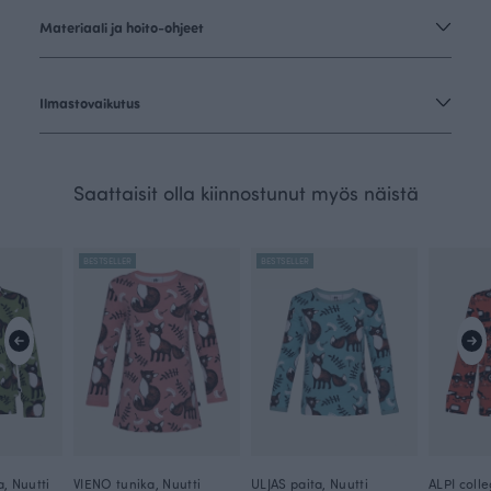
Materiaali ja hoito-ohjeet
Ilmastovaikutus
Saattaisit olla kiinnostunut myös näistä
BESTSELLER
BESTSELLER
a, Nuutti
VIENO tunika, Nuutti
ULJAS paita, Nuutti