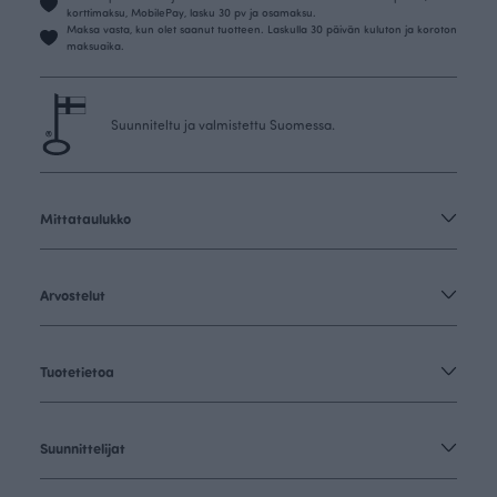
korttimaksu, MobilePay, lasku 30 pv ja osamaksu.
Maksa vasta, kun olet saanut tuotteen. Laskulla 30 päivän kuluton ja koroton
maksuaika.
Suunniteltu ja valmistettu Suomessa.
Mittataulukko
Arvostelut
Tuotetietoa
Suunnittelijat