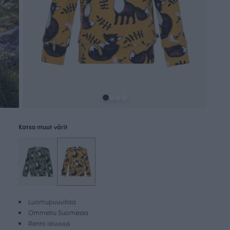
Katso muut värit
Luomupuuvillaa
Ommeltu Suomessa
Rento istuvuus