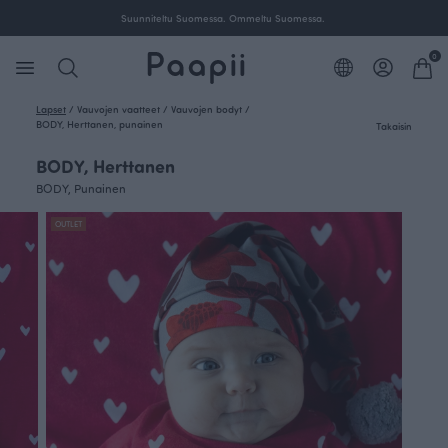
Suunniteltu Suomessa. Ommeltu Suomessa.
0
Lapset
/
Vauvojen vaatteet
/
Vauvojen bodyt
/
BODY, Herttanen, punainen
Takaisin
BODY, Herttanen
BODY, Punainen
OUTLET