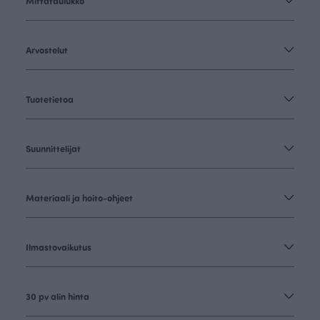
Mittataulukko
Arvostelut
Tuotetietoa
Suunnittelijat
Materiaali ja hoito-ohjeet
Ilmastovaikutus
30 pv alin hinta