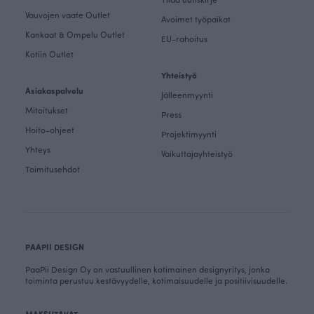
Vauvojen vaate Outlet
Avoimet työpaikat
Kankaat & Ompelu Outlet
EU-rahoitus
Kotiin Outlet
Yhteistyö
Asiakaspalvelu
Jälleenmyynti
Mitoitukset
Press
Hoito-ohjeet
Projektimyynti
Yhteys
Vaikuttajayhteistyö
Toimitusehdot
PAAPII DESIGN
PaaPii Design Oy on vastuullinen kotimainen designyritys, jonka
toiminta perustuu kestävyydelle, kotimaisuudelle ja positiivisuudelle.