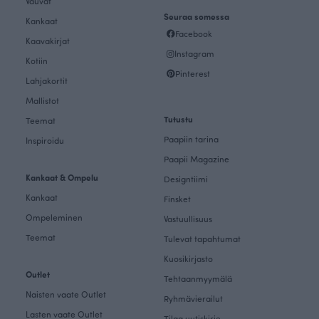
Vauvat
Seuraa somessa
Kankaat
Facebook
Kaavakirjat
Instagram
Kotiin
Pinterest
Lahjakortit
Mallistot
Tutustu
Teemat
Paapiin tarina
Inspiroidu
Paapii Magazine
Kankaat & Ompelu
Designtiimi
Kankaat
Finsket
Ompeleminen
Vastuullisuus
Teemat
Tulevat tapahtumat
Kuosikirjasto
Outlet
Tehtaanmyymälä
Naisten vaate Outlet
Ryhmävierailut
Lasten vaate Outlet
Tilaa uutiskirje