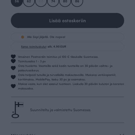
56
62
68
74
80
86
Lisää ostoskoriin
Alle 5kpl jäljellä. Ole nopea!
Katso toimituskulut
alk. 4.90 EUR
Ilmainen Postnordin toimitus yli 100 € tilauksille Suomessa.
Toimitusaika 1 - 3 pv
Osta huoletta. Vaatteilla sekä kodin tuotteilla on 30 päivän vaihto- ja
palautusoikeus.
Osta helposti tutuilla ja turvallisilla maksutavoilla. Mukana verkkopankit,
korttimaksu, MobilePay, lasku 30 pv ja osamaksu.
Maksa vasta, kun olet saanut tuotteen. Laskulla 30 päivän kuluton ja koroton
maksuaika.
Suunniteltu ja valmistettu Suomessa.