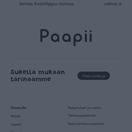
kertoo Avainlippu-tunnus.
vahva arvop
Sukella mukaan
Tilaa uutiskirje
tarinaamme
Ostoksille
Palautukset ja vaihto
Tietosuojaseloste
Naiset
Saavutettavuusseloste
Lapset