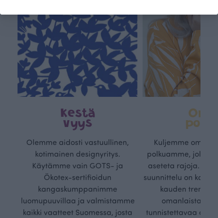
Kestä
Oma
vyys
polk
Olemme aidosti vastuullinen,
Kuljemme omaa, v
kotimainen designyritys.
polkuamme, jolla lu
Käytämme vain GOTS- ja
aseteta rajoja. Mei
Ökotex-sertifioidun
suunnittelu on kaikk
kangaskumppanimme
kauden trendejä
luomupuuvillaa ja valmistamme
omanlaista, aja
kaikki vaatteet Suomessa, josta
tunnistettavaa desig