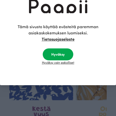
Tämä on Paapii
Tämä sivusto käyttää evästeitä paremman
asiakaskokemuksen luomiseksi.
Tietosuojaseloste
Hyväksy
Hyväksy vain pakolliset
Kestä
Oma
vyys
polk