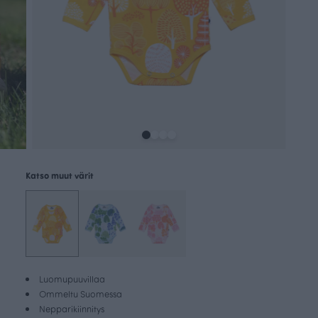
Katso muut värit
Luomupuuvillaa
Ommeltu Suomessa
Nepparikiinnitys