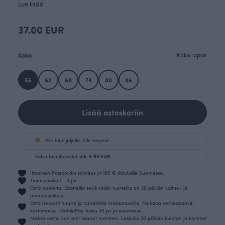
Lue lisää
37.00 EUR
Koko
Koko-opas
56
62
68
74
80
86
Lisää ostoskoriin
Alle 5kpl jäljellä. Ole nopea!
Katso toimituskulut
alk. 4.90 EUR
Ilmainen Postnordin toimitus yli 100 € tilauksille Suomessa.
Toimitusaika 1 - 3 pv
Osta huoletta. Vaatteilla sekä kodin tuotteilla on 30 päivän vaihto- ja
palautusoikeus.
Osta helposti tutuilla ja turvallisilla maksutavoilla. Mukana verkkopankit,
korttimaksu, MobilePay, lasku 30 pv ja osamaksu.
Maksa vasta, kun olet saanut tuotteen. Laskulla 30 päivän kuluton ja koroton