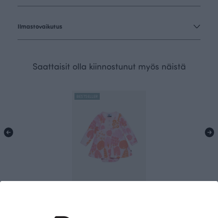
Ilmastovaikutus
Saattaisit olla kiinnostunut myös näistä
BESTSELLER
MEKKOBODY, Puisto
Punainen
60.00 EUR