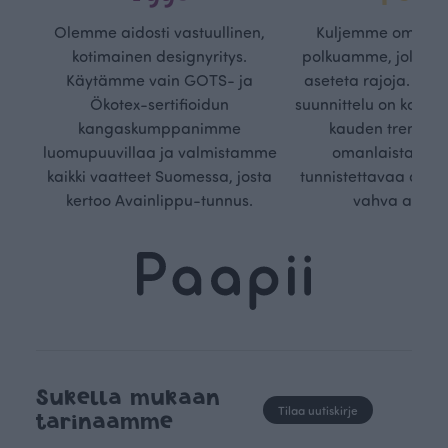
Olemme aidosti vastuullinen,
Kuljemme omaa, v
kotimainen designyritys.
polkuamme, jolla lu
Käytämme vain GOTS- ja
aseteta rajoja. Mei
Ökotex-sertifioidun
suunnittelu on kaikk
kangaskumppanimme
kauden trendejä
luomupuuvillaa ja valmistamme
omanlaista, aja
kaikki vaatteet Suomessa, josta
tunnistettavaa desig
kertoo Avainlippu-tunnus.
vahva arvop
Sukella mukaan
Tilaa uutiskirje
tarinaamme