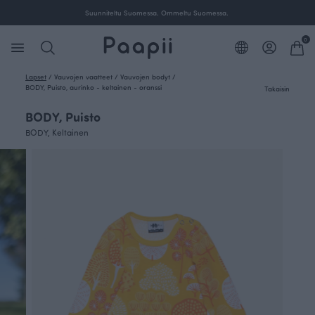
Suunniteltu Suomessa. Ommeltu Suomessa.
0
Lapset
/
Vauvojen vaatteet
/
Vauvojen bodyt
/
BODY, Puisto, aurinko - keltainen - oranssi
Takaisin
BODY, Puisto
BODY, Keltainen