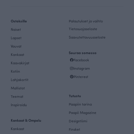
Ostoksille
Palautukset ja vaihto
Tietosuojaseloste
Naiset
Saavutettavuusseloste
Lapset
Vauvat
Seuraa somessa
Kankaat
Facebook
Kaavakirjat
Instagram
Kotiin
Pinterest
Lahjakortit
Mallistot
Tutustu
Teemat
Paapiin tarina
Inspiroidu
Paapii Magazine
Kankaat & Ompelu
Designtiimi
Kankaat
Finsket