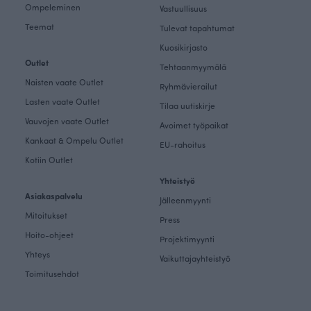
Ompeleminen
Vastuullisuus
Teemat
Tulevat tapahtumat
Kuosikirjasto
Outlet
Tehtaanmyymälä
Naisten vaate Outlet
Ryhmävierailut
Lasten vaate Outlet
Tilaa uutiskirje
Vauvojen vaate Outlet
Avoimet työpaikat
Kankaat & Ompelu Outlet
EU-rahoitus
Kotiin Outlet
Yhteistyö
Asiakaspalvelu
Jälleenmyynti
Mitoitukset
Press
Hoito-ohjeet
Projektimyynti
Yhteys
Vaikuttajayhteistyö
Toimitusehdot