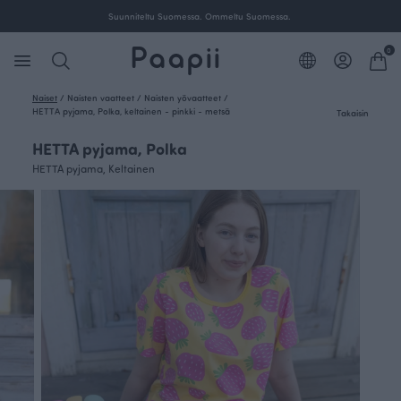
Suunniteltu Suomessa. Ommeltu Suomessa.
0
Naiset
/
Naisten vaatteet
/
Naisten yövaatteet
/
HETTA pyjama, Polka, keltainen - pinkki - metsä
Takaisin
HETTA pyjama, Polka
HETTA pyjama, Keltainen