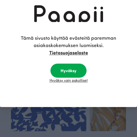
Sininen
Punainen
155.00 EUR
100.00 EUR
Tämä on Paapii
Tämä sivusto käyttää evästeitä paremman
asiakaskokemuksen luomiseksi.
Tietosuojaseloste
Hyväksy
Hyväksy vain pakolliset