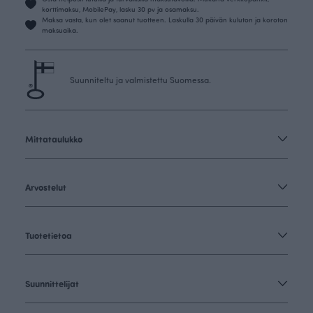
korttimaksu, MobilePay, lasku 30 pv ja osamaksu.
Maksa vasta, kun olet saanut tuotteen. Laskulla 30 päivän kuluton ja koroton
maksuaika.
Suunniteltu ja valmistettu Suomessa.
Mittataulukko
Arvostelut
Tuotetietoa
Suunnittelijat