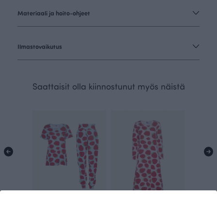
Materiaali ja hoito-ohjeet
Ilmastovaikutus
Saattaisit olla kiinnostunut myös näistä
HETTA pyjama, Polka
INARI yöpaita, Polka