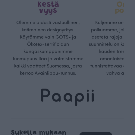
Kestä
Oma
vyys
polk
Olemme aidosti vastuullinen,
Kuljemme omaa, v
kotimainen designyritys.
polkuamme, jolla lu
Käytämme vain GOTS- ja
aseteta rajoja. Mei
Ökotex-sertifioidun
suunnittelu on kaikk
kangaskumppanimme
kauden trendejä
luomupuuvillaa ja valmistamme
omanlaista, aja
kaikki vaatteet Suomessa, josta
tunnistettavaa desig
kertoo Avainlippu-tunnus.
vahva arvop
Sukella mukaan