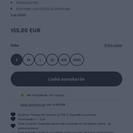
Kaksiosainen
Kaitaleet vyötäröllä ja lahkeissa
Lue lisää
155.00 EUR
Koko
Koko-opas
S
M
L
XL
XXL
XXXL
Lisää ostoskoriin
Alle 5kpl jäljellä. Ole nopea!
Katso toimituskulut
alk. 0.00 EUR
Ilmainen Postnordin toimitus yli 100 € tilauksille Suomessa.
Toimitusaika 1 - 3 pv
Osta huoletta. Vaatteilla sekä kodin tuotteilla on 30 päivän vaihto- ja
palautusoikeus.
Osta helposti tutuilla ja turvallisilla maksutavoilla. Mukana verkkopankit,