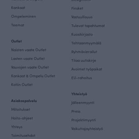
Kankaat
Finsket
Ompeleminen
Vastuullisuus
Teemat
Tulevat tapahtumat
Kuosikirjasto
Outlet
Tehtaanmyymälä
Naisten vaate Outlet
Ryhmävierailut
Lasten vaate Outlet
Tilaa uutiskirje
Vauvojen vaate Outlet
Avoimet työpaikat
Kankaat & Ompelu Outlet
EU-rahoitus
Kotiin Outlet
Yhteistyö
Asiakaspalvelu
Jälleenmyynti
Mitoitukset
Press
Hoito-ohjeet
Projektimyynti
Yhteys
Vaikuttajayhteistyö
Toimitusehdot