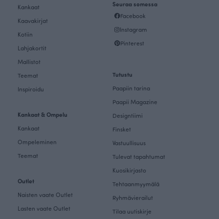
Seuraa somessa
Kankaat
Facebook
Kaavakirjat
Instagram
Kotiin
Pinterest
Lahjakortit
Mallistot
Tutustu
Teemat
Paapiin tarina
Inspiroidu
Paapii Magazine
Kankaat & Ompelu
Designtiimi
Kankaat
Finsket
Ompeleminen
Vastuullisuus
Teemat
Tulevat tapahtumat
Kuosikirjasto
Outlet
Tehtaanmyymälä
Naisten vaate Outlet
Ryhmävierailut
Lasten vaate Outlet
Tilaa uutiskirje