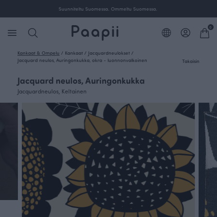
Suunniteltu Suomessa. Ommeltu Suomessa.
0
Kankaat & Ompelu
/
Kankaat
/
Jacquardneulokset
/
Jacquard neulos, Auringonkukka, okra - luonnonvalkoinen
Takaisin
Jacquard neulos, Auringonkukka
Jacquardneulos, Keltainen