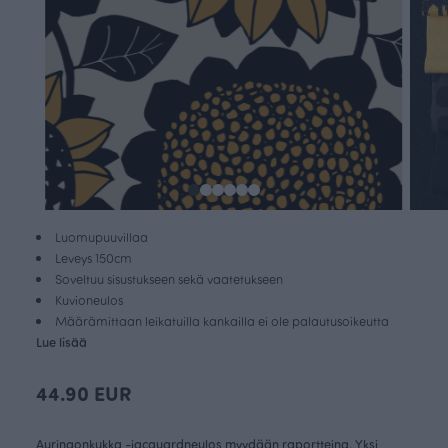
Luomupuuvillaa
Leveys 150cm
Soveltuu sisustukseen sekä vaatetukseen
Kuvioneulos
Määrämittaan leikatuilla kankailla ei ole palautusoikeutta
Lue lisää
44.90 EUR
Auringonkukka -jacquardneulos myydään raportteina. Yksi