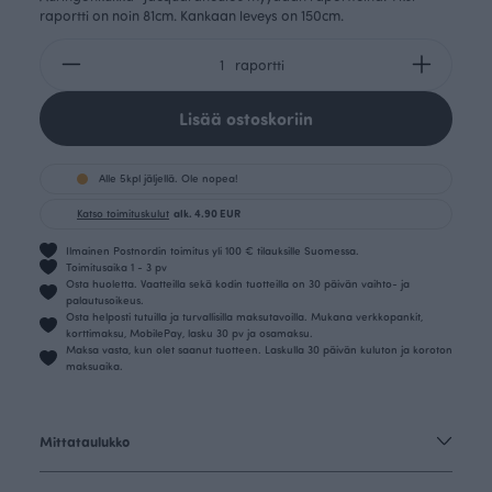
raportti on noin 81cm. Kankaan leveys on 150cm.
raportti
Lisää ostoskoriin
Alle 5kpl jäljellä. Ole nopea!
Katso toimituskulut
alk. 4.90 EUR
Ilmainen Postnordin toimitus yli 100 € tilauksille Suomessa.
Toimitusaika 1 - 3 pv
Osta huoletta. Vaatteilla sekä kodin tuotteilla on 30 päivän vaihto- ja
palautusoikeus.
Osta helposti tutuilla ja turvallisilla maksutavoilla. Mukana verkkopankit,
korttimaksu, MobilePay, lasku 30 pv ja osamaksu.
Maksa vasta, kun olet saanut tuotteen. Laskulla 30 päivän kuluton ja koroton
maksuaika.
Mittataulukko