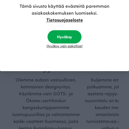
Tämä sivusto käyttää evästeitä paremman
asiakaskokemuksen luomiseksi.
Tietosuojaseloste
Hyväksy
Hyväksy vain pakolliset
Kestä
Oma
vyys
polk
Olemme aidosti vastuullinen,
Kuljemme omaa, v
kotimainen designyritys.
polkuamme, jolla lu
Käytämme vain GOTS- ja
aseteta rajoja. Mei
Ökotex-sertifioidun
suunnittelu on kaikk
kangaskumppanimme
kauden trendejä
luomupuuvillaa ja valmistamme
omanlaista, aja
kaikki vaatteet Suomessa, josta
tunnistettavaa desig
kertoo Avainlippu-tunnus.
vahva arvop