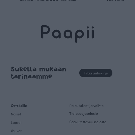
Sukella mukaan
Tilaa uutiskirje
tarinaamme
Ostoksille
Palautukset ja vaihto
Tietosuojaseloste
Naiset
Saavutettavuusseloste
Lapset
Vauvat