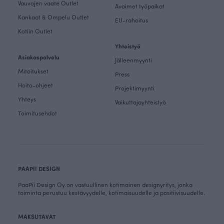
Vauvojen vaate Outlet
Avoimet työpaikat
Kankaat & Ompelu Outlet
EU-rahoitus
Kotiin Outlet
Yhteistyö
Asiakaspalvelu
Jälleenmyynti
Mitoitukset
Press
Hoito-ohjeet
Projektimyynti
Yhteys
Vaikuttajayhteistyö
Toimitusehdot
PAAPII DESIGN
PaaPii Design Oy on vastuullinen kotimainen designyritys, jonka
toiminta perustuu kestävyydelle, kotimaisuudelle ja positiivisuudelle.
MAKSUTAVAT