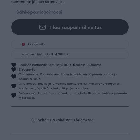
tuotetta on jälleen saatavilla.
Tilaa saapumisilmoitus
Ei saatavilla
Katso toimituskulut
alk. 4.90 EUR
Ilmainen Postnordin toimitus yli 100 € tilauksille Suomessa.
Ei saatavilla
Osta huoletta. Vaatteilla sekä kodin tuotteilla on 30 päivän vaihto- ja
palautusoikeus.
Osta helposti tutuilla ja turvallisilla maksutavoilla. Mukana verkkopankit,
korttimaksu, MobilePay, lasku 30 pv ja osamaksu.
Maksa vasta, kun olet saanut tuotteen. Laskulla 30 päivän kuluton ja koroton
maksuaika.
Suunniteltu ja valmistettu Suomessa