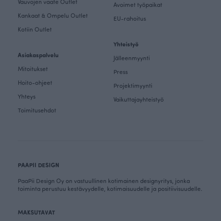
Vauvojen vaate Outlet
Avoimet työpaikat
Kankaat & Ompelu Outlet
EU-rahoitus
Kotiin Outlet
Yhteistyö
Asiakaspalvelu
Jälleenmyynti
Mitoitukset
Press
Hoito-ohjeet
Projektimyynti
Yhteys
Vaikuttajayhteistyö
Toimitusehdot
PAAPII DESIGN
PaaPii Design Oy on vastuullinen kotimainen designyritys, jonka
toiminta perustuu kestävyydelle, kotimaisuudelle ja positiivisuudelle.
MAKSUTAVAT