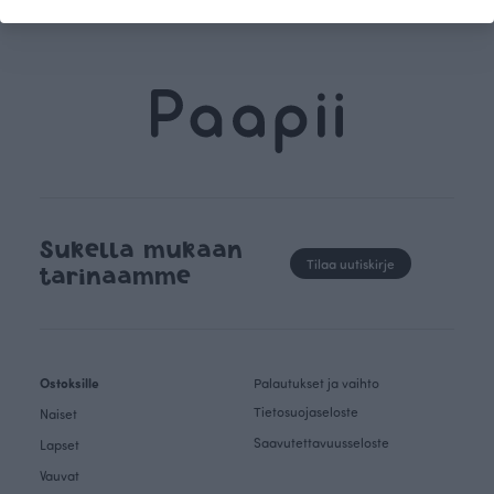
Sukella mukaan
Tilaa uutiskirje
tarinaamme
Ostoksille
Palautukset ja vaihto
Tietosuojaseloste
Naiset
Saavutettavuusseloste
Lapset
Vauvat