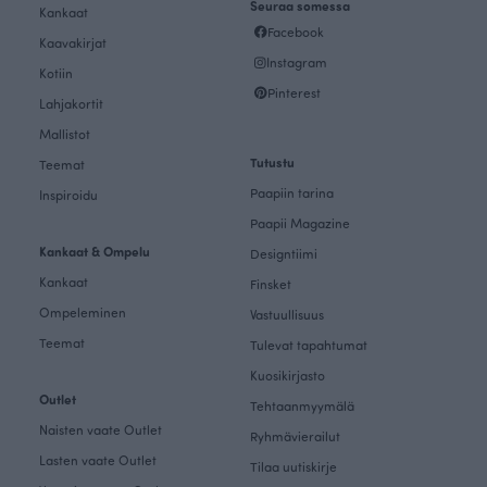
Seuraa somessa
Kankaat
Facebook
Kaavakirjat
Instagram
Kotiin
Pinterest
Lahjakortit
Mallistot
Tutustu
Teemat
Paapiin tarina
Inspiroidu
Paapii Magazine
Kankaat & Ompelu
Designtiimi
Kankaat
Finsket
Ompeleminen
Vastuullisuus
Teemat
Tulevat tapahtumat
Kuosikirjasto
Outlet
Tehtaanmyymälä
Naisten vaate Outlet
Ryhmävierailut
Lasten vaate Outlet
Tilaa uutiskirje