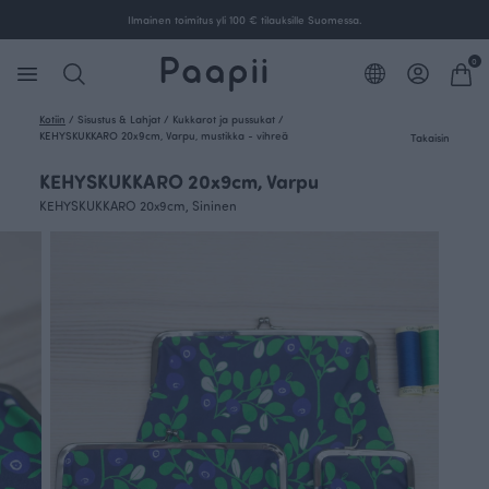
Ilmainen toimitus yli 100 € tilauksille Suomessa.
0
Kotiin
/
Sisustus & Lahjat
/
Kukkarot ja pussukat
/
KEHYSKUKKARO 20x9cm, Varpu, mustikka - vihreä
Takaisin
KEHYSKUKKARO 20x9cm, Varpu
KEHYSKUKKARO 20x9cm, Sininen