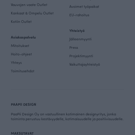
Vauvojen vaate Outlet
Avoimet työpaikat
Kankaat & Ompelu Outlet
EU-rahoitus
Kotiin Outlet
Yhteistyö
Asiakaspalvelu
Jälleenmyynti
Mitoitukset
Press
Hoito-ohjeet
Projektimyynti
Yhteys
Vaikuttajayhteistyö
Toimitusehdot
PAAPII DESIGN
PaaPii Design Oy on vastuullinen kotimainen designyritys, jonka
toiminta perustuu kestävyydelle, kotimaisuudelle ja positiivisuudelle.
MAKSUTAVAT