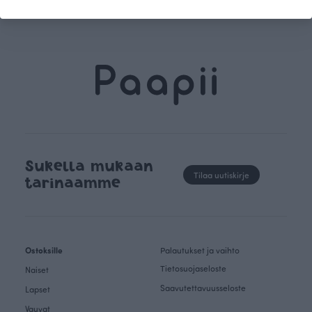
kertoo Avainlippu-tunnus.
vahva arvop
Sukella mukaan
Tilaa uutiskirje
tarinaamme
Ostoksille
Palautukset ja vaihto
Tietosuojaseloste
Naiset
Saavutettavuusseloste
Lapset
Vauvat