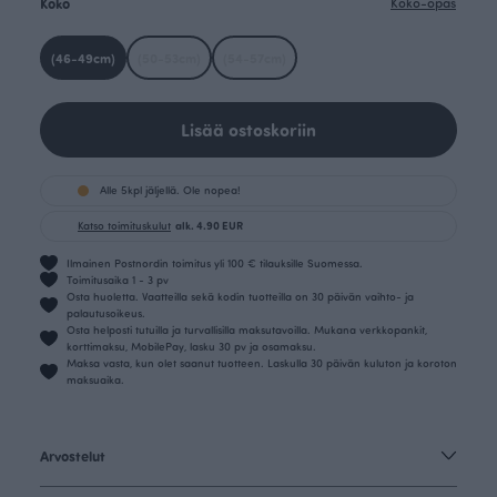
Koko
Koko-opas
(46-49cm)
(50-53cm)
(54-57cm)
Lisää ostoskoriin
Alle 5kpl jäljellä. Ole nopea!
Katso toimituskulut
alk. 4.90 EUR
Ilmainen Postnordin toimitus yli 100 € tilauksille Suomessa.
Toimitusaika 1 - 3 pv
Osta huoletta. Vaatteilla sekä kodin tuotteilla on 30 päivän vaihto- ja
palautusoikeus.
Osta helposti tutuilla ja turvallisilla maksutavoilla. Mukana verkkopankit,
korttimaksu, MobilePay, lasku 30 pv ja osamaksu.
Maksa vasta, kun olet saanut tuotteen. Laskulla 30 päivän kuluton ja koroton
maksuaika.
Arvostelut