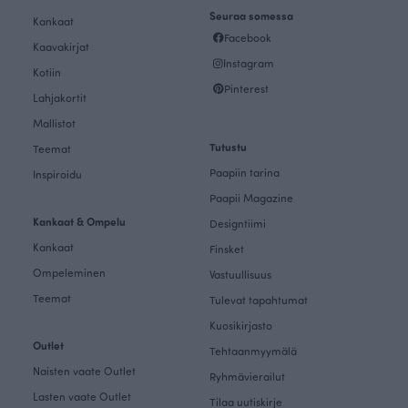
Seuraa somessa
Kankaat
Facebook
Kaavakirjat
Instagram
Kotiin
Pinterest
Lahjakortit
Mallistot
Tutustu
Teemat
Paapiin tarina
Inspiroidu
Paapii Magazine
Kankaat & Ompelu
Designtiimi
Kankaat
Finsket
Ompeleminen
Vastuullisuus
Teemat
Tulevat tapahtumat
Kuosikirjasto
Outlet
Tehtaanmyymälä
Naisten vaate Outlet
Ryhmävierailut
Lasten vaate Outlet
Tilaa uutiskirje