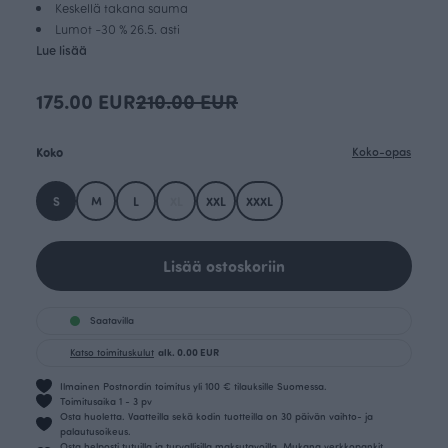
Keskellä takana sauma
Lumot -30 % 26.5. asti
Lue lisää
175.00 EUR
210.00 EUR
Koko
Koko-opas
S
M
L
XL
XXL
XXXL
Lisää ostoskoriin
Saatavilla
Katso toimituskulut
alk. 0.00 EUR
Ilmainen Postnordin toimitus yli 100 € tilauksille Suomessa.
Toimitusaika 1 - 3 pv
Osta huoletta. Vaatteilla sekä kodin tuotteilla on 30 päivän vaihto- ja
palautusoikeus.
Osta helposti tutuilla ja turvallisilla maksutavoilla. Mukana verkkopankit,