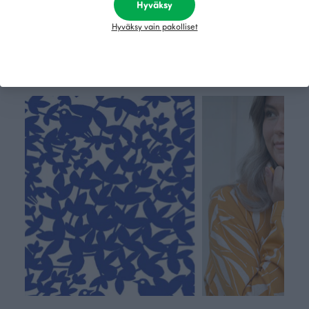
Hyväksy
Vihreä
115.00 EUR
Vihreä
75.00 EUR
70.00 EU
Hyväksy vain pakolliset
Tämä on Paapii