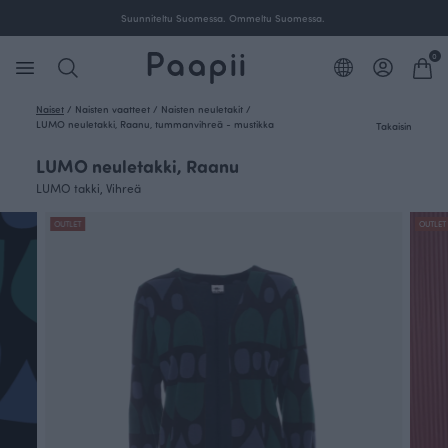
Suunniteltu Suomessa. Ommeltu Suomessa.
0
Naiset
/
Naisten vaatteet
/
Naisten neuletakit
/
LUMO neuletakki, Raanu, tummanvihreä - mustikka
Takaisin
LUMO neuletakki, Raanu
LUMO takki, Vihreä
OUTLET
OUTLET