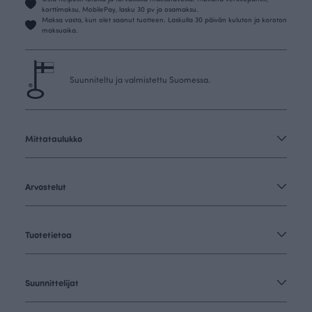
korttimaksu, MobilePay, lasku 30 pv ja osamaksu.
Maksa vasta, kun olet saanut tuotteen. Laskulla 30 päivän kuluton ja koroton
maksuaika.
Suunniteltu ja valmistettu Suomessa.
Mittataulukko
Arvostelut
Tuotetietoa
Suunnittelijat