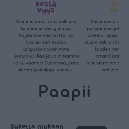
Kestä
Oma
vyys
polk
Olemme aidosti vastuullinen,
Kuljemme omaa, v
kotimainen designyritys.
polkuamme, jolla lu
Käytämme vain GOTS- ja
aseteta rajoja. Mei
Ökotex-sertifioidun
suunnittelu on kaikk
kangaskumppanimme
kauden trendejä
luomupuuvillaa ja valmistamme
omanlaista, aja
kaikki vaatteet Suomessa, josta
tunnistettavaa desig
kertoo Avainlippu-tunnus.
vahva arvop
Sukella mukaan