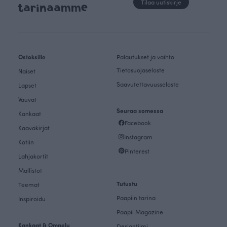
Tilaa uutiskirje
tarinaamme
Ostoksille
Palautukset ja vaihto
Tietosuojaseloste
Naiset
Saavutettavuusseloste
Lapset
Vauvat
Seuraa somessa
Kankaat
Facebook
Kaavakirjat
Instagram
Kotiin
Pinterest
Lahjakortit
Mallistot
Tutustu
Teemat
Paapiin tarina
Inspiroidu
Paapii Magazine
Kankaat & Ompelu
Designtiimi