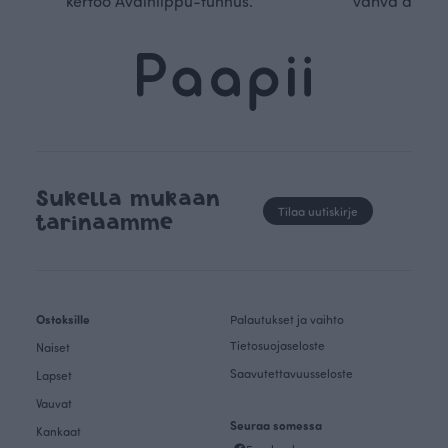
kertoo Avainlippu-tunnus.
vahva arvop
Sukella mukaan
Tilaa uutiskirje
tarinaamme
Ostoksille
Palautukset ja vaihto
Tietosuojaseloste
Naiset
Saavutettavuusseloste
Lapset
Vauvat
Seuraa somessa
Kankaat