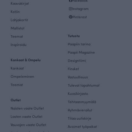
Facebook
Kaavakirjat
Instagram
Kotiin
Pinterest
Lahjakortit
Mallistot
Tutustu
Teemat
Paapiin tarina
Inspiroidu
Paapii Magazine
Kankaat & Ompelu
Designtiimi
Kankaat
Finsket
Ompeleminen
Vastuullisuus
Teemat
Tulevat tapahtumat
Kuosikirjasto
Outlet
Tehtaanmyymälä
Naisten vaate Outlet
Ryhmävierailut
Lasten vaate Outlet
Tilaa uutiskirje
Vauvojen vaate Outlet
Avoimet työpaikat