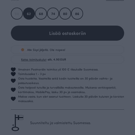
56
62
68
74
80
86
Lisää ostoskoriin
Alle 5kpl jäljellä. Ole nopea!
Katso toimituskulut
alk. 4.90 EUR
Ilmainen Postnordin toimitus yli 100 € tilauksille Suomessa.
Toimitusaika 1 - 3 pv
Osta huoletta. Vaatteilla sekä kodin tuotteilla on 30 päivän vaihto- ja
palautusoikeus.
Osta helposti tutuilla ja turvallisilla maksutavoilla. Mukana verkkopankit,
korttimaksu, MobilePay, lasku 30 pv ja osamaksu.
Maksa vasta, kun olet saanut tuotteen. Laskulla 30 päivän kuluton ja koroton
maksuaika.
Suunniteltu ja valmistettu Suomessa.