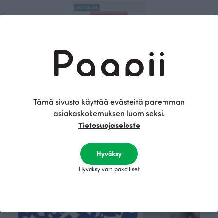
BESTSELLER
Tämä sivusto käyttää evästeitä paremman
BABY LEGGINS, vaaleanpunainen
asiakaskokemuksen luomiseksi.
26.00 EUR
Tietosuojaseloste
Tämä on Paapii
Hyväksy
Hyväksy vain pakolliset