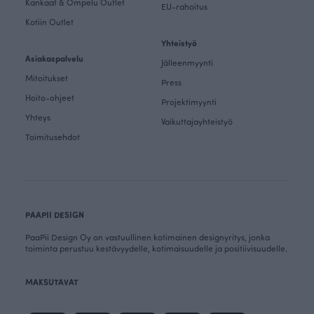
Kankaat & Ompelu Outlet
EU-rahoitus
Kotiin Outlet
Yhteistyö
Asiakaspalvelu
Jälleenmyynti
Mitoitukset
Press
Hoito-ohjeet
Projektimyynti
Yhteys
Vaikuttajayhteistyö
Toimitusehdot
PAAPII DESIGN
PaaPii Design Oy on vastuullinen kotimainen designyritys, jonka
toiminta perustuu kestävyydelle, kotimaisuudelle ja positiivisuudelle.
MAKSUTAVAT