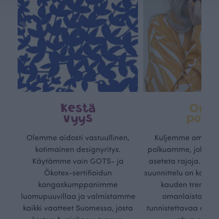
Kestä
Oma
vyys
polk
Olemme aidosti vastuullinen,
Kuljemme omaa, v
kotimainen designyritys.
polkuamme, jolla lu
Käytämme vain GOTS- ja
aseteta rajoja. Mei
Ökotex-sertifioidun
suunnittelu on kaikk
kangaskumppanimme
kauden trendejä
luomupuuvillaa ja valmistamme
omanlaista, aja
kaikki vaatteet Suomessa, josta
tunnistettavaa desig