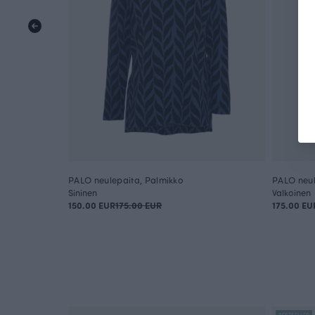
PALO neulepaita, Palmikko
PALO neul
Sininen
Valkoinen
150.00 EUR
175.00 EUR
175.00 EU
BESTSELLER