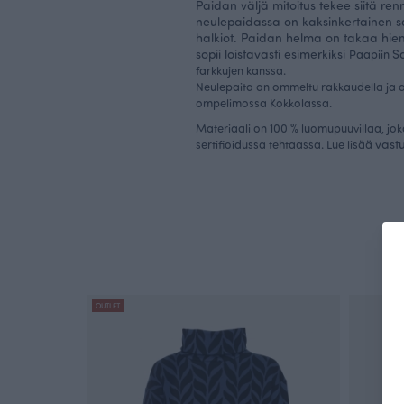
Paidan väljä mitoitus tekee siitä renn
neulepaidassa on kaksinkertainen s
halkiot. Paidan helma on takaa hie
sopii loistavasti esimerkiksi
S
Paapiin
farkkujen kanssa.
Neulepaita on ommeltu rakkaudella ja 
ompelimossa Kokkolassa.
Materiaali on 100 % luomupuuvillaa, jok
vast
sertifioidussa tehtaassa. Lue lisää
OUTLET