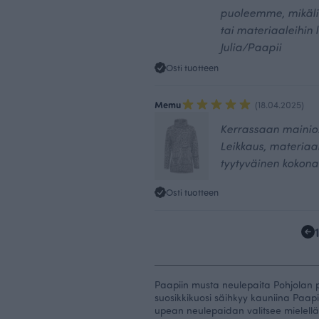
puoleemme, mikäli 
tai materiaaleihin 
Julia/Paapii
Osti tuotteen
Memu
(18.04.2025)
Kerrassaan mainio! 
Leikkaus, materiaali
tyytyväinen kokona
Osti tuotteen
Paapiin musta neulepaita Pohjolan p
suosikkikuosi säihkyy kauniina Paap
upean neulepaidan valitsee mielellään 