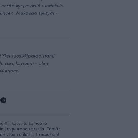
herää kysymyksiä tuotteisiin
liittyen. Mukavaa syksyä! -
Yksi suosikkipaidoistani!
, väri, kuviointi - olen
isuuteen.
1
ortti -kuosilla. Lumoava
iin jacquardneuloksella. Tämän
ylleen erilaisiin tilaisuuksiin!