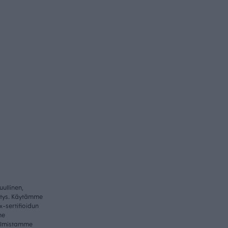
ullinen,
itys. Käytämme
-sertifioidun
me
valmistamme