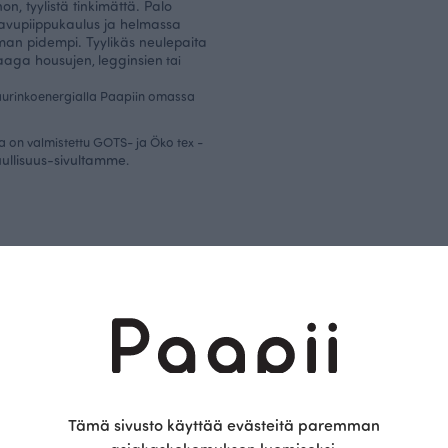
on, tyylistä tinkimättä. Palo
avupiippukaulus ja helmassa
man pidempi. Tyylikäs neulepaita
aaga housujen
legginsien
,
tai
aurinkoenergialla Paapiin omassa
a on valmistettu GOTS- ja Öko tex -
uullisuus-sivultamme
.
Saattaisit olla kiinnostunut myös näistä
OUTLET
Tämä sivusto käyttää evästeitä paremman