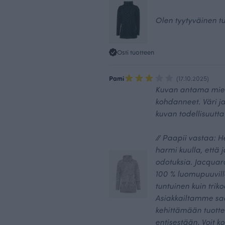
Olen tyytyväinen t
Osti tuotteen
Pami
(17.10.2025)
Kuvan antama mieli
kohdanneet. Väri ja
kuvan todellisuutta
// Paapii vastaa: H
harmi kuulla, että
odotuksia. Jacqu
100 % luomupuuvill
tuntuinen kuin triko
Asiakkailtamme saa
kehittämään tuotte
entisestään. Voit 