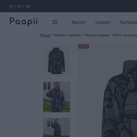
Fi
/
En
/
Se
Naiset
Lapset
Kankaa
Naiset
/
Naisten vaatteet
/
Naisten paidat
/
PALO neulepai
OUTLET