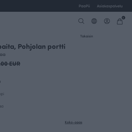
PaaPii
Asiakaspalvelu
0
Takaisin
aita, Pohjolan portti
OUTLET
maa
.00 EUR
a
mpi
sa
Koko-opas