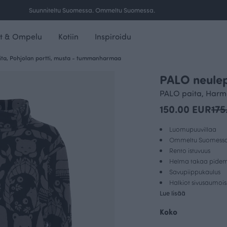
Ilmainen toimitus yli 100 € tilauksille Suomessa.
t & Ompelu
Kotiin
Inspiroidu
ta, Pohjolan portti, musta - tummanharmaa
PALO neulep
OUTLET
PALO paita, Har
150.00 EUR
175
Luomupuuvillaa
Ommeltu Suomess
Rento istuvuus
Helma takaa pide
Savupiippukaulus
Halkiot sivusaumois
Lue lisää
Koko