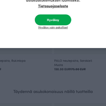
asiakaskokemuksen luomiseksi.
Tietosuojaseloste
Hyväksy
Hyväksy vain pakolliset
epaita, Rukinlapa
PALO neulepaita, Satakieli
Musta
R
150.00 EUR
175.00 EUR
Täydennä asukokonaisuus näillä tuotteilla