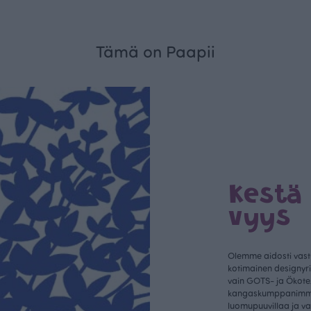
Tämä on Paapii
Kestä
vyys
Olemme aidosti vastu
kotimainen designyr
vain GOTS- ja Ökotex
kangaskumppanim
luomupuuvillaa ja 