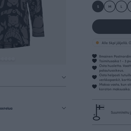
S
M
L
Alle 5kpl jäljellä.
Ilmainen Postnordin 
Toimitusaika 1 - 3 pv
Osta huoletta. Vaatt
palautusoikeus.
Osta helposti tutuil
verkkopankit, kortt
Maksa vasta, kun ol
koroton maksuaika.
ostelua
Suunniteltu