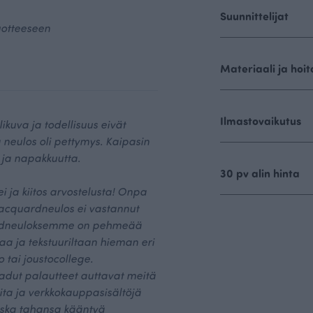
Suunnittelijat
uotteeseen
Materiaali ja hoit
Ilmastovaikutus
kuva ja todellisuus eivät
 neulos oli pettymys. Kaipasin
 ja napakkuutta.
30 pv alin hinta
ei ja kiitos arvostelusta! Onpa
 jacquardneulos ei vastannut
ardneuloksemme on pehmeää
aa ja tekstuuriltaan hieman eri
o tai joustocollege.
dut palautteet auttavat meitä
ita ja verkkokauppasisältöjä
koska tahansa kääntyä