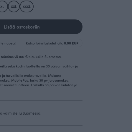
XL
XXL
XXXL
Lisää ostoskoriin
 Ole nopea!
Katso toimituskulut
alk. 0.00 EUR
toimitus yli 100 € tilauksille Suomessa.
eilla sekä kodin tuotteilla on 30 päivän vaihto- ja
la ja turvallisilla maksutavoilla. Mukana
imaksu, MobilePay, lasku 30 pv ja osamaksu.
et saanut tuotteen. Laskulla 30 päivän kuluton ja
 ja valmistettu Suomessa.