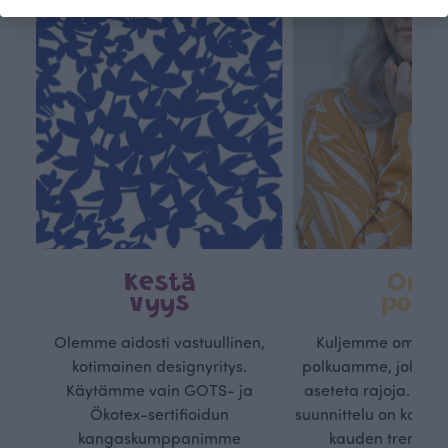
Kestä
Oma
vyys
polk
Olemme aidosti vastuullinen,
Kuljemme omaa, v
kotimainen designyritys.
polkuamme, jolla lu
Käytämme vain GOTS- ja
aseteta rajoja. Mei
Ökotex-sertifioidun
suunnittelu on kaikk
kangaskumppanimme
kauden trendejä