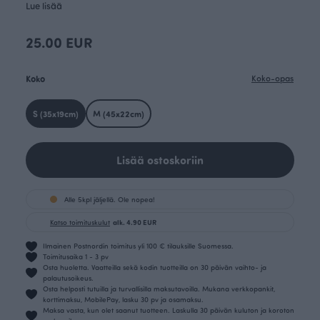
Lue lisää
25.00 EUR
Koko
Koko-opas
S (35x19cm)
M (45x22cm)
Lisää ostoskoriin
Alle 5kpl jäljellä. Ole nopea!
Katso toimituskulut
alk. 4.90 EUR
Ilmainen Postnordin toimitus yli 100 € tilauksille Suomessa.
Toimitusaika 1 - 3 pv
Osta huoletta. Vaatteilla sekä kodin tuotteilla on 30 päivän vaihto- ja
palautusoikeus.
Osta helposti tutuilla ja turvallisilla maksutavoilla. Mukana verkkopankit,
korttimaksu, MobilePay, lasku 30 pv ja osamaksu.
Maksa vasta, kun olet saanut tuotteen. Laskulla 30 päivän kuluton ja koroton