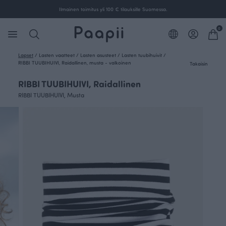
Ilmainen toimitus yli 100 € tilauksille Suomessa.
0
Lapset
/
Lasten vaatteet
/
Lasten asusteet
/
Lasten tuubihuivit
/
RIBBI TUUBIHUIVI, Raidallinen, musta - valkoinen
Takaisin
RIBBI TUUBIHUIVI, Raidallinen
RIBBI TUUBIHUIVI, Musta