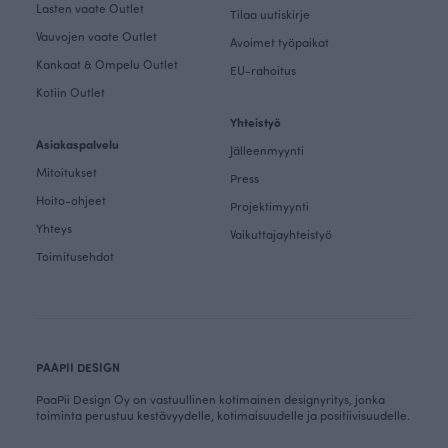
Lasten vaate Outlet
Tilaa uutiskirje
Vauvojen vaate Outlet
Avoimet työpaikat
Kankaat & Ompelu Outlet
EU-rahoitus
Kotiin Outlet
Yhteistyö
Asiakaspalvelu
Jälleenmyynti
Mitoitukset
Press
Hoito-ohjeet
Projektimyynti
Yhteys
Vaikuttajayhteistyö
Toimitusehdot
PAAPII DESIGN
PaaPii Design Oy on vastuullinen kotimainen designyritys, jonka
toiminta perustuu kestävyydelle, kotimaisuudelle ja positiivisuudelle.