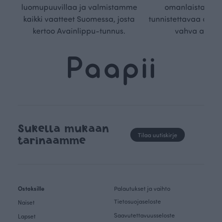
luomupuuvillaa ja valmistamme
omanlaista, aja
kaikki vaatteet Suomessa, josta
tunnistettavaa desig
kertoo Avainlippu-tunnus.
vahva arvop
Sukella mukaan
Tilaa uutiskirje
tarinaamme
Ostoksille
Palautukset ja vaihto
Tietosuojaseloste
Naiset
Saavutettavuusseloste
Lapset