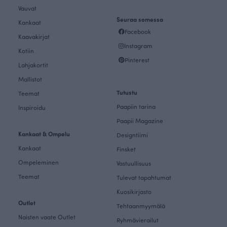
Vauvat
Seuraa somessa
Kankaat
Facebook
Kaavakirjat
Instagram
Kotiin
Pinterest
Lahjakortit
Mallistot
Tutustu
Teemat
Paapiin tarina
Inspiroidu
Paapii Magazine
Kankaat & Ompelu
Designtiimi
Kankaat
Finsket
Ompeleminen
Vastuullisuus
Teemat
Tulevat tapahtumat
Kuosikirjasto
Outlet
Tehtaanmyymälä
Naisten vaate Outlet
Ryhmävierailut