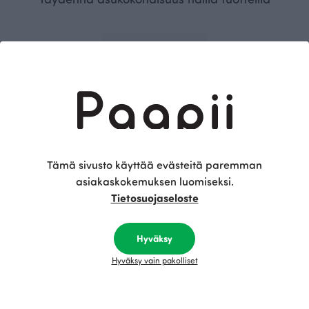
Tämä sivusto käyttää evästeitä paremman
asiakaskokemuksen luomiseksi.
LASTEN PUUVILLAPIPO, Raidallinen
Musta
Tietosuojaseloste
30.00 EUR
Hyväksy
Tämä on Paapii
Hyväksy vain pakolliset