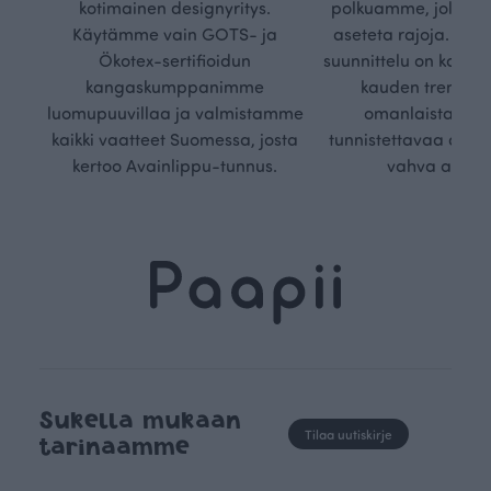
kotimainen designyritys.
polkuamme, jolla lu
Käytämme vain GOTS- ja
aseteta rajoja. Mei
Ökotex-sertifioidun
suunnittelu on kaikk
kangaskumppanimme
kauden trendejä
luomupuuvillaa ja valmistamme
omanlaista, aja
kaikki vaatteet Suomessa, josta
tunnistettavaa desig
kertoo Avainlippu-tunnus.
vahva arvop
Sukella mukaan
Tilaa uutiskirje
tarinaamme