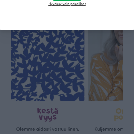
Hyväksy vain pakolliset
Tämä on Paapii
Kestä
Oma
vyys
polk
Olemme aidosti vastuullinen,
Kuljemme omaa, v