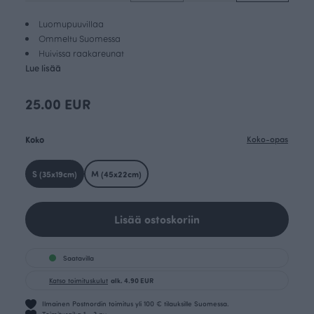
Luomupuuvillaa
Ommeltu Suomessa
Huivissa raakareunat
Lue lisää
25.00 EUR
Koko
Koko-opas
S (35x19cm)
M (45x22cm)
Lisää ostoskoriin
Saatavilla
Katso toimituskulut
alk. 4.90 EUR
Ilmainen Postnordin toimitus yli 100 € tilauksille Suomessa.