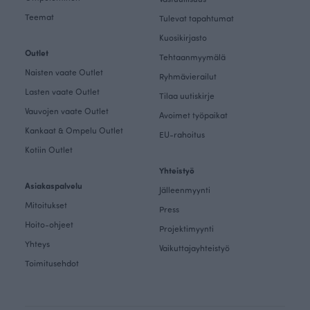
Teemat
Tulevat tapahtumat
Kuosikirjasto
Outlet
Tehtaanmyymälä
Naisten vaate Outlet
Ryhmävierailut
Lasten vaate Outlet
Tilaa uutiskirje
Vauvojen vaate Outlet
Avoimet työpaikat
Kankaat & Ompelu Outlet
EU-rahoitus
Kotiin Outlet
Yhteistyö
Asiakaspalvelu
Jälleenmyynti
Mitoitukset
Press
Hoito-ohjeet
Projektimyynti
Yhteys
Vaikuttajayhteistyö
Toimitusehdot