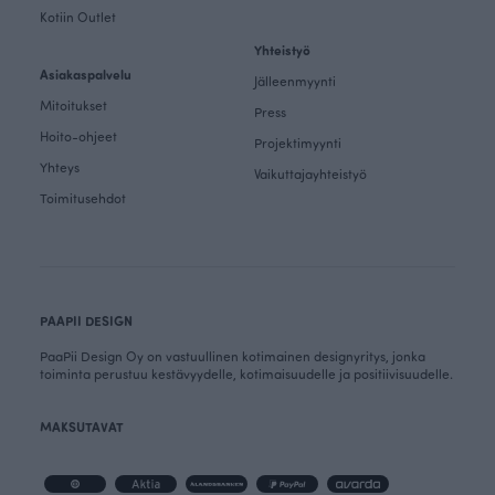
Kotiin Outlet
Yhteistyö
Asiakaspalvelu
Jälleenmyynti
Mitoitukset
Press
Hoito-ohjeet
Projektimyynti
Yhteys
Vaikuttajayhteistyö
Toimitusehdot
PAAPII DESIGN
PaaPii Design Oy on vastuullinen kotimainen designyritys, jonka
toiminta perustuu kestävyydelle, kotimaisuudelle ja positiivisuudelle.
MAKSUTAVAT