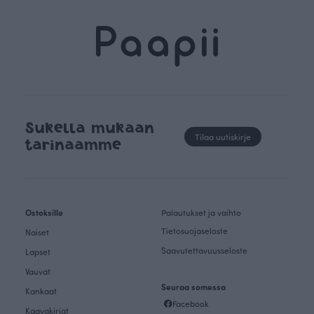
Sukella mukaan
Tilaa uutiskirje
tarinaamme
Ostoksille
Palautukset ja vaihto
Tietosuojaseloste
Naiset
Saavutettavuusseloste
Lapset
Vauvat
Seuraa somessa
Kankaat
Facebook
Kaavakirjat