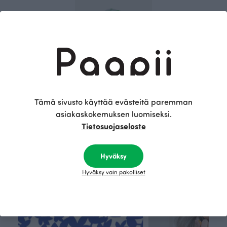
LASTEN PUUVILLAPIPO, Raidallinen
Tämä sivusto käyttää evästeitä paremman
Vihreä
asiakaskokemuksen luomiseksi.
30.00 EUR
Tietosuojaseloste
Tämä on Paapii
Hyväksy
Hyväksy vain pakolliset