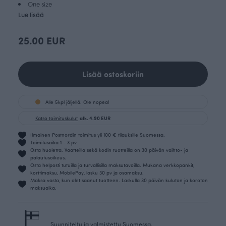
One size
Lue lisää
25.00 EUR
Lisää ostoskoriin
Alle 5kpl jäljellä. Ole nopea!
Katso toimituskulut
alk. 4.90 EUR
Ilmainen Postnordin toimitus yli 100 € tilauksille Suomessa.
Toimitusaika 1 - 3 pv
Osta huoletta. Vaatteilla sekä kodin tuotteilla on 30 päivän vaihto- ja
palautusoikeus.
Osta helposti tutuilla ja turvallisilla maksutavoilla. Mukana verkkopankit,
korttimaksu, MobilePay, lasku 30 pv ja osamaksu.
Maksa vasta, kun olet saanut tuotteen. Laskulla 30 päivän kuluton ja koroton
maksuaika.
Suunniteltu ja valmistettu Suomessa.