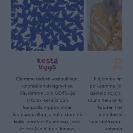
Kestä
Oma
vyys
polk
Olemme aidosti vastuullinen,
Kuljemme omaa, v
kotimainen designyritys.
polkuamme, jolla lu
Käytämme vain GOTS- ja
aseteta rajoja. Mei
Ökotex-sertifioidun
suunnittelu on kaikk
kangaskumppanimme
kauden trendejä
luomupuuvillaa ja valmistamme
omanlaista, aja
kaikki vaatteet Suomessa, josta
tunnistettavaa desig
kertoo Avainlippu-tunnus.
vahva arvop