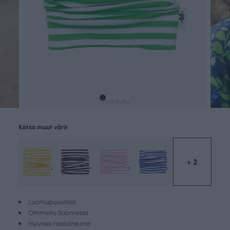
Katso muut värit
+ 2
Luomupuuvillaa
Ommeltu Suomessa
Huivissa raakareunat