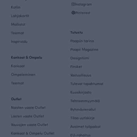
Instagram
Kotiin
Pinterest
Lahjakortit
Mallistot
Tutustu
Teemat
Paapiin tarina
Inspiroidu
Paapii Magazine
Kankaat & Ompelu
Designtiimi
Kankaat
Finsket
Ompeleminen
Vastuullisuus
Teemat
Tulevat tapahtumat
Kuosikirjasto
Outlet
Tehtaanmyymälä
Naisten vaate Outlet
Ryhmävierailut
Lasten vaate Outlet
Tilaa uutiskirje
Vauvojen vaate Outlet
Avoimet työpaikat
Kankaat & Ompelu Outlet
EU-rahoitus