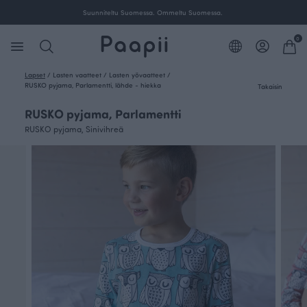
Suunniteltu Suomessa. Ommeltu Suomessa.
0
Lapset
/
Lasten vaatteet
/
Lasten yövaatteet
/
RUSKO pyjama, Parlamentti, lähde - hiekka
Takaisin
RUSKO pyjama, Parlamentti
RUSKO pyjama, Sinivihreä