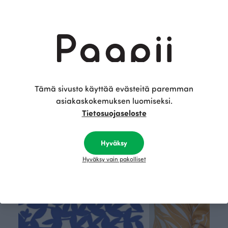
RUSKO pyjama, Diagonaali
RUSKO pyjama, Parlamentti
RUSKO pyjama, Piilo
Punainen
Vihreä
Sininen
68.00 EUR
68.00 EUR
68.00 EU
Tämä on Paapii
Tämä sivusto käyttää evästeitä paremman
asiakaskokemuksen luomiseksi.
Tietosuojaseloste
Hyväksy
Hyväksy vain pakolliset