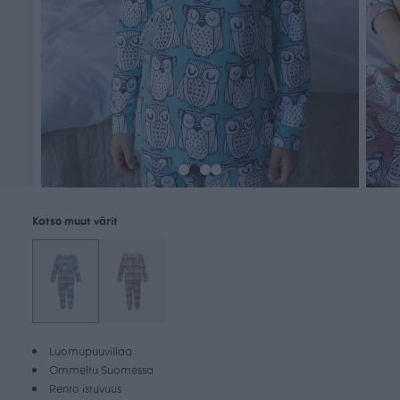
Katso muut värit
Luomupuuvillaa
Ommeltu Suomessa
Rento istuvuus