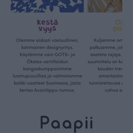
Kestä
Oma
vyys
polk
Olemme aidosti vastuullinen,
Kuljemme omaa, v
kotimainen designyritys.
polkuamme, jolla lu
Käytämme vain GOTS- ja
aseteta rajoja. Mei
Ökotex-sertifioidun
suunnittelu on kaikk
kangaskumppanimme
kauden trendejä
luomupuuvillaa ja valmistamme
omanlaista, aja
kaikki vaatteet Suomessa, josta
tunnistettavaa desig
kertoo Avainlippu-tunnus.
vahva arvop