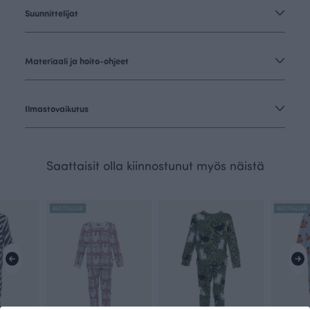
Suunnittelijat
Materiaali ja hoito-ohjeet
Ilmastovaikutus
Saattaisit olla kiinnostunut myös näistä
BESTSELLER
BESTSELLER