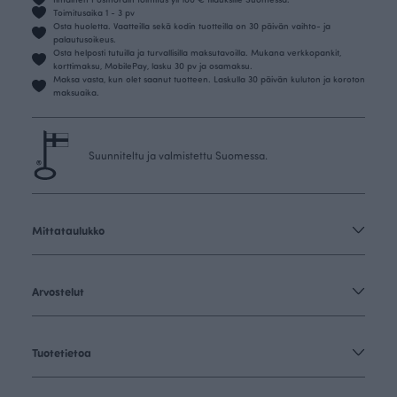
Toimitusaika 1 - 3 pv
Osta huoletta. Vaatteilla sekä kodin tuotteilla on 30 päivän vaihto- ja
palautusoikeus.
Osta helposti tutuilla ja turvallisilla maksutavoilla. Mukana verkkopankit,
korttimaksu, MobilePay, lasku 30 pv ja osamaksu.
Maksa vasta, kun olet saanut tuotteen. Laskulla 30 päivän kuluton ja koroton
maksuaika.
Suunniteltu ja valmistettu Suomessa.
Mittataulukko
Arvostelut
Tuotetietoa