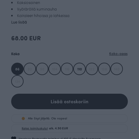
Kaksiosainen
Vyötäröllä kuminauha
Kaitaleet hihoissa ja lahkeissa
Lue lisää
68.00 EUR
Koko
Koko-opas
86
92
98
104
116
110
122
128
140
134
Lisää ostoskoriin
Alle 5kpl jäljellä. Ole nopea!
Katso toimituskulut
alk. 4.90 EUR
Ilmainen Postnordin toimitus yli 100 € tilauksille Suomessa.