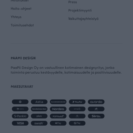
Mitoitukset
Press
Hoito-ohjeet
Projektimyynti
Yhteys
Vaikuttajayhteistyö
Toimitusehdot
PAAPII DESIGN
PaaPii Design Oy on vastuullinen kotimainen designyritys, jonka
toiminta perustuu kestävyydelle, kotimaisuudelle ja positiivisuudelle.
MAKSUTAVAT