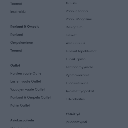
Tutustu
Teemat
Paapiin tarina
Inspiroidu
Paapii Magazine
Kankaat & Ompelu
Designtiimi
Kankaat
Finsket
Ompeleminen
Vastuullisuus
Teemat
Tulevat tapahtumat
Kuosikirjasto
Outlet
Tehtaanmyymälä
Naisten vaate Outlet
Ryhmävierailut
Lasten vaate Outlet
Tilaa uutiskirje
Vauvojen vaate Outlet
Avoimet työpaikat
Kankaat & Ompelu Outlet
EU-rahoitus
Kotiin Outlet
Yhteistyö
Asiakaspalvelu
Jälleenmyynti