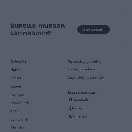
Sukella mukaan
Tilaa uutiskirje
tarinaamme
Ostoksille
Palautukset ja vaihto
Tietosuojaseloste
Naiset
Saavutettavuusseloste
Lapset
Vauvat
Seuraa somessa
Kankaat
Facebook
Kaavakirjat
Instagram
Kotiin
Pinterest
Lahjakortit
Mallistot