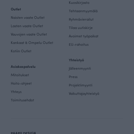
Kuosikirjasto
Outlet
Tehtaanmyymälä
Naisten vaate Outlet
Ryhmävierailut
Lasten vaate Outlet
Tilaa uutiskirje
Vauvojen vaate Outlet
Avoimet työpaikat
Kankaat & Ompelu Outlet
EU-rahoitus
Kotiin Outlet
Yhteistyö
Asiakaspalvelu
Jälleenmyynti
Mitoitukset
Press
Hoito-ohjeet
Projektimyynti
Yhteys
Vaikuttajayhteistyö
Toimitusehdot
PAAPII DESIGN