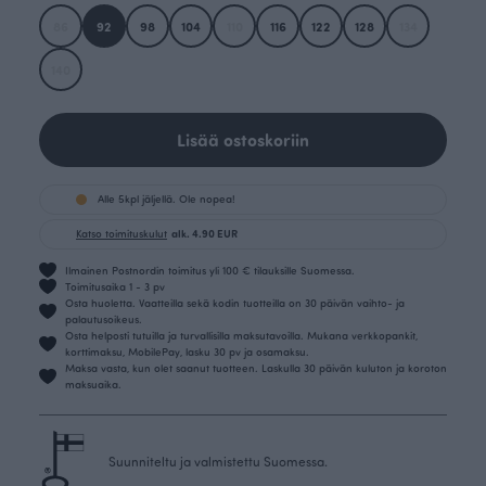
86
92
98
104
110
116
122
128
134
140
Lisää ostoskoriin
Alle 5kpl jäljellä. Ole nopea!
Katso toimituskulut
alk. 4.90 EUR
Ilmainen Postnordin toimitus yli 100 € tilauksille Suomessa.
Toimitusaika 1 - 3 pv
Osta huoletta. Vaatteilla sekä kodin tuotteilla on 30 päivän vaihto- ja
palautusoikeus.
Osta helposti tutuilla ja turvallisilla maksutavoilla. Mukana verkkopankit,
korttimaksu, MobilePay, lasku 30 pv ja osamaksu.
Maksa vasta, kun olet saanut tuotteen. Laskulla 30 päivän kuluton ja koroton
maksuaika.
Suunniteltu ja valmistettu Suomessa.