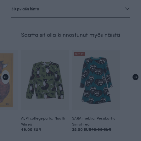
30 pv alin hinta
Saattaisit olla kiinnostunut myös näistä
OUTLET
ALPI collegepaita, Nuutti
SARA mekko, Pesukarhu
Vihreä
Sinivihreä
49.00 EUR
35.00 EUR
49.90 EUR