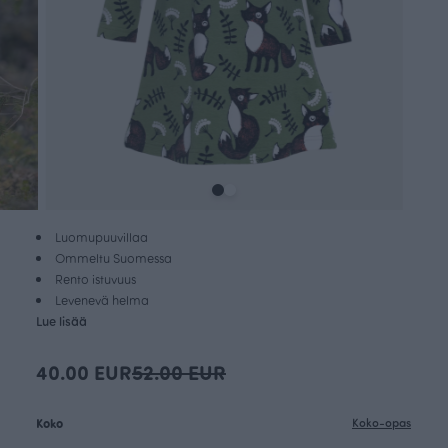
Luomupuuvillaa
Ommeltu Suomessa
Rento istuvuus
Levenevä helma
Lue lisää
40.00 EUR
52.00 EUR
Koko
Koko-opas