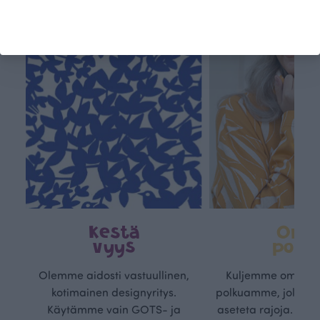
Kestä
Oma
vyys
polk
Olemme aidosti vastuullinen,
Kuljemme omaa, v
kotimainen designyritys.
polkuamme, jolla lu
Käytämme vain GOTS- ja
aseteta rajoja. Mei