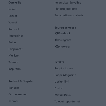
Ostoksille
Palautukset ja vaihto
Tietosuojaseloste
Naiset
Saavutettavuusseloste
Lapset
Vauvat
Seuraa somessa
Kankaat
Facebook
Kaavakirjat
Instagram
Kotiin
Pinterest
Lahjakortit
Mallistot
Tutustu
Teemat
Paapiin tarina
Inspiroidu
Paapii Magazine
Kankaat & Ompelu
Designtiimi
Kankaat
Finsket
Ompeleminen
Vastuullisuus
Teemat
Tulevat tapahtumat