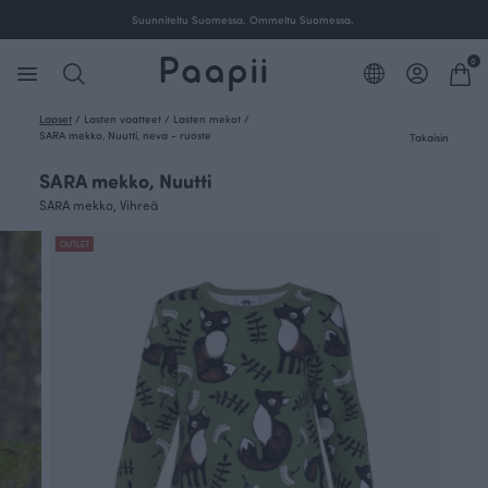
Suunniteltu Suomessa. Ommeltu Suomessa.
0
Lapset
/
Lasten vaatteet
/
Lasten mekot
/
SARA mekko, Nuutti, neva - ruoste
Takaisin
SARA mekko, Nuutti
SARA mekko, Vihreä
OUTLET