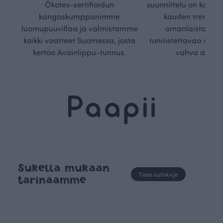
Ökotex-sertifioidun
suunnittelu on kaikk
kangaskumppanimme
kauden trendejä
luomupuuvillaa ja valmistamme
omanlaista, aja
kaikki vaatteet Suomessa, josta
tunnistettavaa desig
kertoo Avainlippu-tunnus.
vahva arvop
Sukella mukaan
Tilaa uutiskirje
tarinaamme