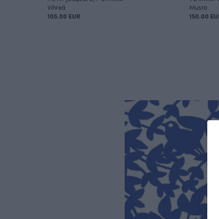
Vihreä
Musta
105.00 EUR
150.00 EU