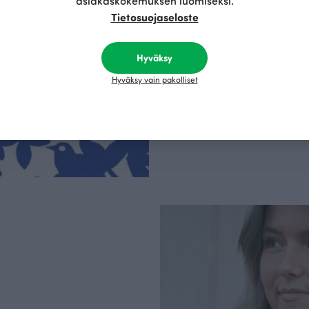
asiakaskokemuksen luomiseksi.
kotimainen designyr
Tietosuojaseloste
vain GOTS- ja Ökotex
kangaskumppanim
luomupuuvillaa ja 
Hyväksy
kaikki vaatteet Suom
kertoo Avainlippu-tu
Hyväksy vain pakolliset