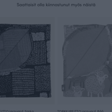
Saattaisit olla kiinnostunut myös näistä
ITTO jacquard, Sarka
TORKKUPEITTO jacquard, Bää