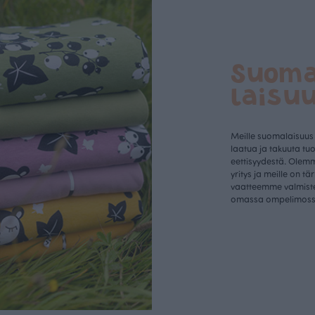
Suom
laisu
Meille suomalaisuus
laatua ja takuuta tu
eettisyydestä. Olem
yritys ja meille on tä
vaatteemme valmist
omassa ompelimos