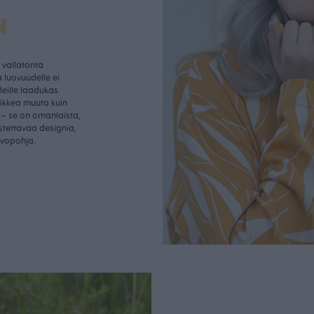
u
vallatonta
 luovuudelle ei
Meille laadukas
aikkea muuta kuin
– se on omanlaista,
istettavaa designia,
rvopohja.