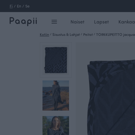
Fi
/
En
/
Se
Naiset
Lapset
Kankaa
Kotiin
/
Sisustus & Lahjat
/
Peitot
/
TORKKUPEITTO jacquard