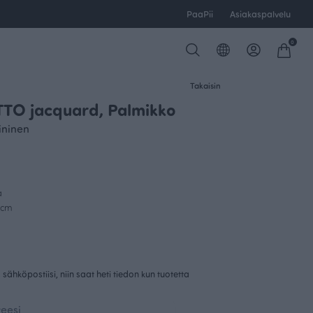
PaaPii
Asiakaspalvelu
0
Takaisin
TO jacquard, Palmikko
ininen
a
0cm
sähköpostiisi, niin saat heti tiedon kun tuotetta