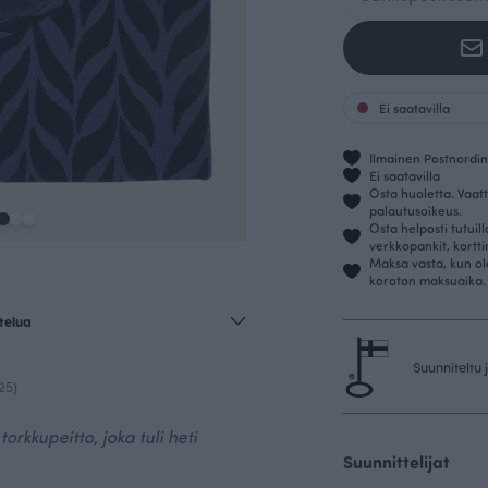
Ei saatavilla
Ilmainen Postnordin 
Ei saatavilla
Osta huoletta. Vaatt
palautusoikeus.
Osta helposti tutuil
verkkopankit, kortt
Maksa vasta, kun ol
koroton maksuaika.
telua
Suunniteltu
25)
orkkupeitto, joka tuli heti
Suunnittelijat