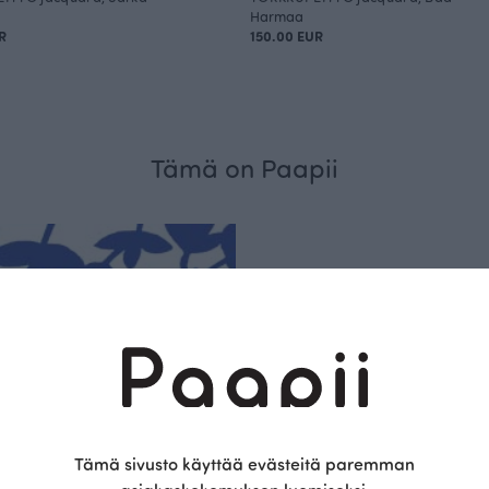
Harmaa
R
150.00 EUR
Tämä on Paapii
Kestä
vyys
Tämä sivusto käyttää evästeitä paremman
Olemme aidosti vastu