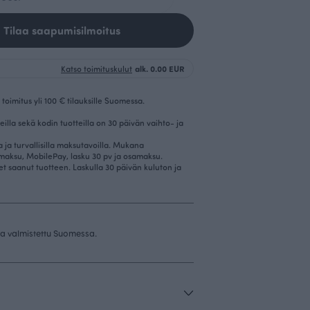
Tilaa saapumisilmoitus
Katso toimituskulut
alk. 0.00 EUR
toimitus yli 100 € tilauksille Suomessa.
eilla sekä kodin tuotteilla on 30 päivän vaihto- ja
la ja turvallisilla maksutavoilla. Mukana
imaksu, MobilePay, lasku 30 pv ja osamaksu.
et saanut tuotteen. Laskulla 30 päivän kuluton ja
 ja valmistettu Suomessa.