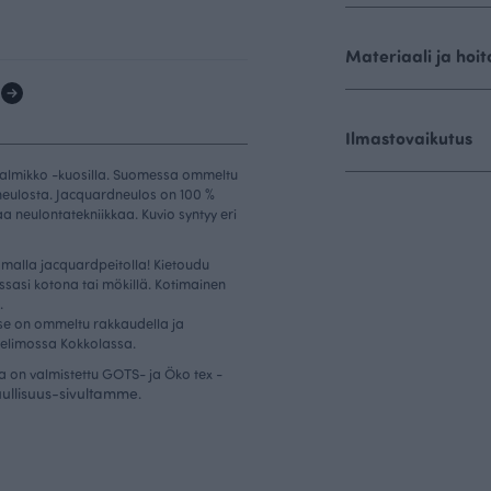
Materiaali ja hoit
1
Ilmastovaikutus
Palmikko -kuosilla. Suomessa ommeltu
dneulosta. Jacquardneulos on 100 %
a neulontatekniikkaa. Kuvio syntyy eri
tomalla jacquardpeitolla! Kietoudu
ssasi kotona tai mökillä. Kotimainen
.
 se on ommeltu rakkaudella ja
elimossa Kokkolassa.
a on valmistettu GOTS- ja Öko tex -
uullisuus-sivultamme
.