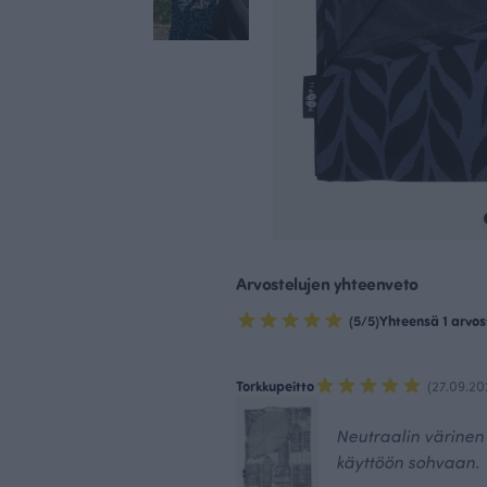
Arvostelujen yhteenveto
(5/5)
Yhteensä 1 arvos
Torkkupeitto
(27.09.20
Neutraalin värinen t
käyttöön sohvaan.