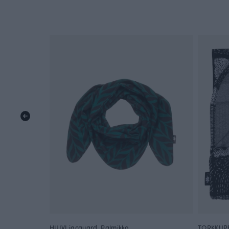
HUIVI jacquard, Palmikko
TORKKUPE