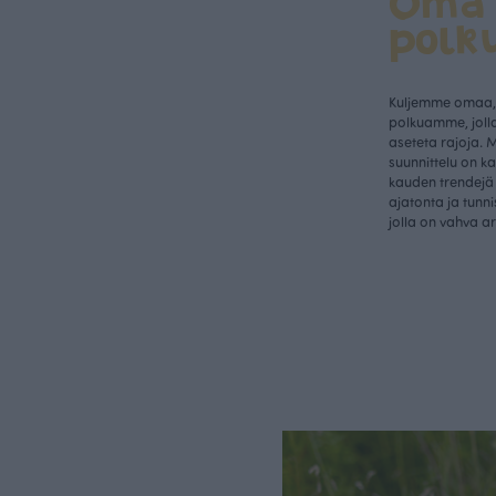
Oma
polk
Kuljemme omaa, 
polkuamme, jolla
aseteta rajoja. 
suunnittelu on k
kauden trendejä 
ajatonta ja tunn
jolla on vahva a