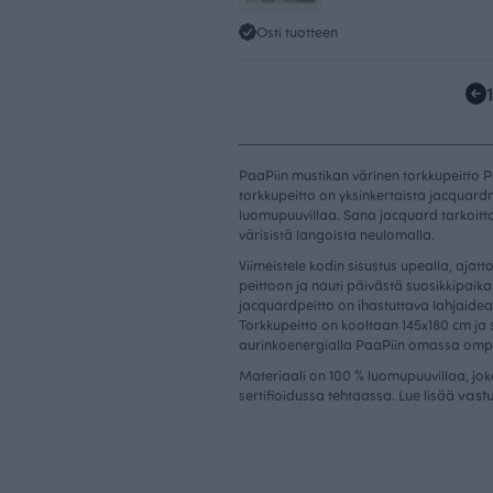
Osti tuotteen
PaaPiin mustikan värinen torkkupeitto 
torkkupeitto on yksinkertaista jacquar
luomupuuvillaa. Sana jacquard tarkoitta
värisistä langoista neulomalla.
Viimeistele kodin sisustus upealla, ajat
peittoon ja nauti päivästä suosikkipaika
jacquardpeitto on ihastuttava lahjaidea
Torkkupeitto on kooltaan 145x180 cm ja
aurinkoenergialla PaaPiin omassa omp
Materiaali on 100 % luomupuuvillaa, jok
vast
sertifioidussa tehtaassa. Lue lisää