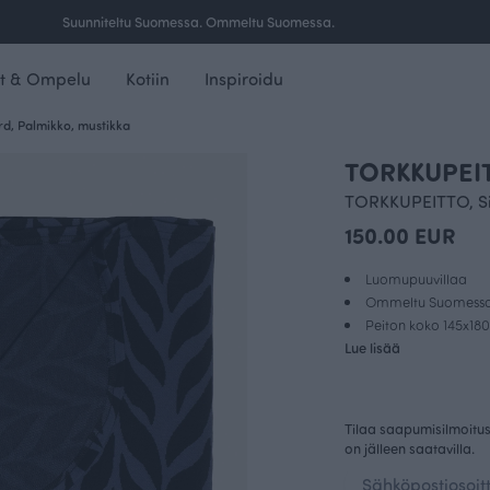
Ilmainen toimitus yli 100 € tilauksille Suomessa.
t & Ompelu
Kotiin
Inspiroidu
, Palmikko, mustikka
TORKKUPEIT
TORKKUPEITTO, S
150.00 EUR
Luomupuuvillaa
Ommeltu Suomess
Peiton koko 145x18
Lue lisää
Tilaa saapumisilmoitus 
on jälleen saatavilla.