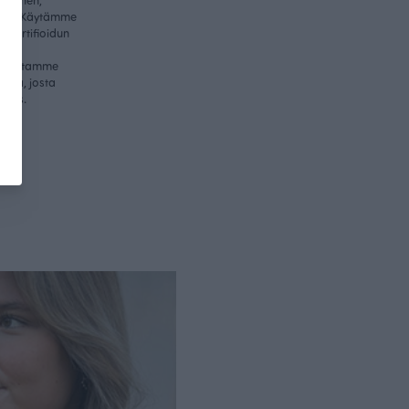
itys. Käytämme
-sertifioidun
me
valmistamme
essa, josta
nnus.