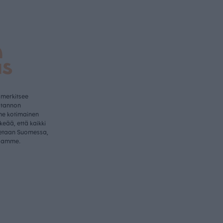
a
us
 merkitsee
otannon
me kotimainen
rkeää, että kaikki
etaan Suomessa,
samme.