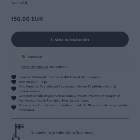
Lue lisää
150.00 EUR
Lisää ostoskoriin
Saatavilla
Katso toimituskulut
alk. 0.00 EUR
Ilmainen Postnordin toimitus yli 100 € tilauksille Suomessa.
Toimitusaika 1 - 3 pv
Osta huoletta. Vaatteilla sekä kodin tuotteilla on 30 päivän vaihto- ja
palautusoikeus.
Osta helposti tutuilla ja turvallisilla maksutavoilla. Mukana verkkopankit,
korttimaksu, MobilePay, lasku 30 pv ja osamaksu.
Maksa vasta, kun olet saanut tuotteen. Laskulla 30 päivän kuluton ja koroton
maksuaika.
Suunniteltu ja valmistettu Suomessa.