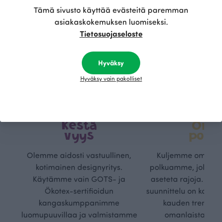
Tämä sivusto käyttää evästeitä paremman
asiakaskokemuksen luomiseksi.
Tietosuojaseloste
Hyväksy
Hyväksy vain pakolliset
Kestä
Oma
vyys
polk
Olemme aidosti vastuullinen,
Kuljemme omaa, v
kotimainen designyritys.
polkuamme, jolla lu
Käytämme vain GOTS- ja
aseteta rajoja. Mei
Ökotex-sertifioidun
suunnittelu on kaikk
kangaskumppanimme
kauden trendejä
luomupuuvillaa ja valmistamme
omanlaista, aja