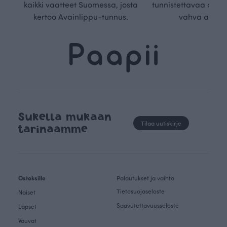
kaikki vaatteet Suomessa, josta
tunnistettavaa desig
kertoo Avainlippu-tunnus.
vahva arvop
Sukella mukaan
Tilaa uutiskirje
tarinaamme
Ostoksille
Palautukset ja vaihto
Tietosuojaseloste
Naiset
Saavutettavuusseloste
Lapset
Vauvat