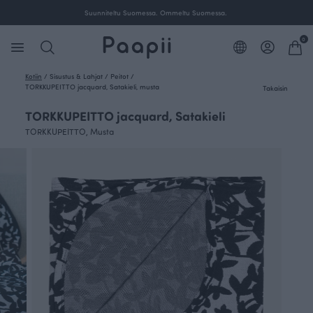
Suunniteltu Suomessa. Ommeltu Suomessa.
0
Kotiin
/
Sisustus & Lahjat
/
Peitot
/
TORKKUPEITTO jacquard, Satakieli, musta
Takaisin
TORKKUPEITTO jacquard, Satakieli
TORKKUPEITTO, Musta