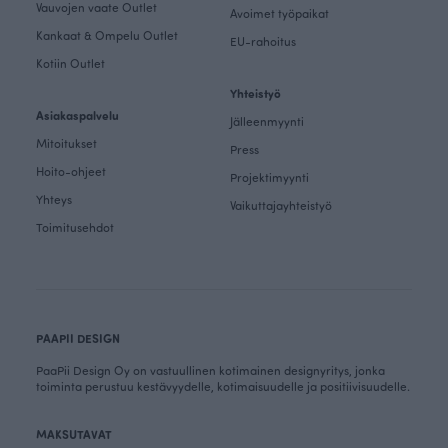
Vauvojen vaate Outlet
Avoimet työpaikat
Kankaat & Ompelu Outlet
EU-rahoitus
Kotiin Outlet
Yhteistyö
Asiakaspalvelu
Jälleenmyynti
Mitoitukset
Press
Hoito-ohjeet
Projektimyynti
Yhteys
Vaikuttajayhteistyö
Toimitusehdot
PAAPII DESIGN
PaaPii Design Oy on vastuullinen kotimainen designyritys, jonka
toiminta perustuu kestävyydelle, kotimaisuudelle ja positiivisuudelle.
MAKSUTAVAT