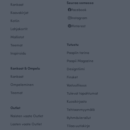
Seuraa somessa
Kankaat
Facebook
Kaavakirjat
Instagram
Kotiin
Pinterest
Lahjakortit
Mallistot
Tutustu
Teemat
Paapiin tarina
Inspiroidu
Paapii Magazine
Kankaat & Ompelu
Designtiimi
Kankaat
Finsket
Ompeleminen
Vastuullisuus
Teemat
Tulevat tapahtumat
Kuosikirjasto
Outlet
Tehtaanmyymälä
Naisten vaate Outlet
Ryhmävierailut
Lasten vaate Outlet
Tilaa uutiskirje