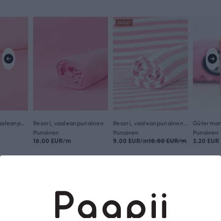
OUTLET
Joustocollege, vaaleanpunainen
Resori, vaaleanpunainen
Resori, vaaleanpunainen - valkoinen
Punainen
Punainen
Punainen
18.00 EUR/m
9.00 EUR/m
18.00 EUR/m
3.20 EUR
Tämä on Paapii