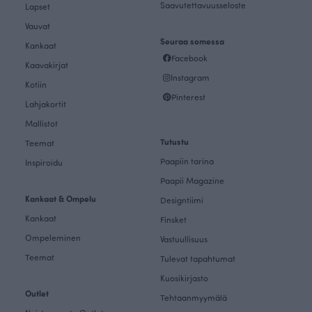
Saavutettavuusseloste
Lapset
Vauvat
Seuraa somessa
Kankaat
Facebook
Kaavakirjat
Instagram
Kotiin
Pinterest
Lahjakortit
Mallistot
Tutustu
Teemat
Paapiin tarina
Inspiroidu
Paapii Magazine
Kankaat & Ompelu
Designtiimi
Kankaat
Finsket
Ompeleminen
Vastuullisuus
Teemat
Tulevat tapahtumat
Kuosikirjasto
Outlet
Tehtaanmyymälä