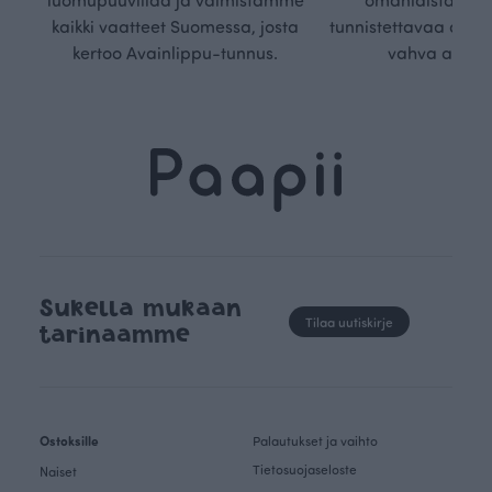
kaikki vaatteet Suomessa, josta
tunnistettavaa desig
kertoo Avainlippu-tunnus.
vahva arvop
Sukella mukaan
Tilaa uutiskirje
tarinaamme
Ostoksille
Palautukset ja vaihto
Tietosuojaseloste
Naiset