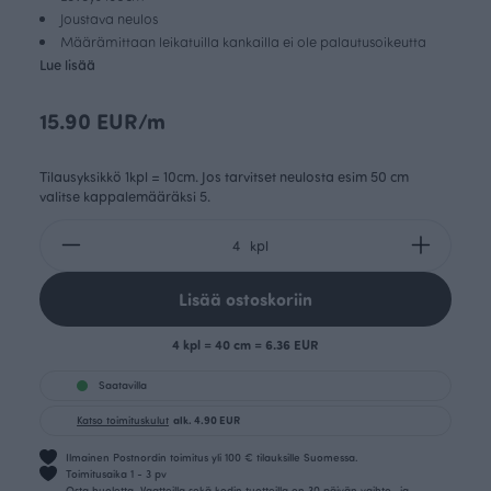
Joustava neulos
Määrämittaan leikatuilla kankailla ei ole palautusoikeutta
Lue lisää
15.90 EUR/m
Tilausyksikkö 1kpl = 10cm. Jos tarvitset neulosta esim 50 cm
valitse kappalemääräksi 5.
kpl
Lisää ostoskoriin
4 kpl = 40 cm = 6.36 EUR
Saatavilla
Katso toimituskulut
alk. 4.90 EUR
Ilmainen Postnordin toimitus yli 100 € tilauksille Suomessa.
Toimitusaika 1 - 3 pv
Osta huoletta. Vaatteilla sekä kodin tuotteilla on 30 päivän vaihto- ja