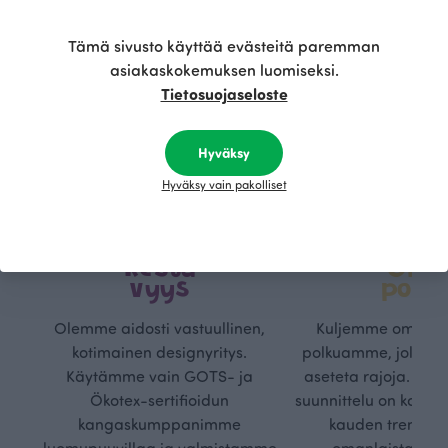
Tämä sivusto käyttää evästeitä paremman
asiakaskokemuksen luomiseksi.
Tietosuojaseloste
Hyväksy
Hyväksy vain pakolliset
Kestä
Oma
vyys
polk
Olemme aidosti vastuullinen,
Kuljemme omaa, v
kotimainen designyritys.
polkuamme, jolla lu
Käytämme vain GOTS- ja
aseteta rajoja. Mei
Ökotex-sertifioidun
suunnittelu on kaikk
kangaskumppanimme
kauden trendejä
luomupuuvillaa ja valmistamme
omanlaista, aja