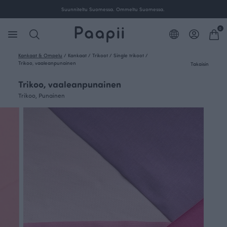
ille Suomessa.
Suunniteltu Suomessa. Ommeltu Suom
0
Kankaat & Ompelu
/
Kankaat
/
Trikoot
/
Single trikoot
/
Trikoo, vaaleanpunainen
Takaisin
Trikoo, vaaleanpunainen
Trikoo, Punainen