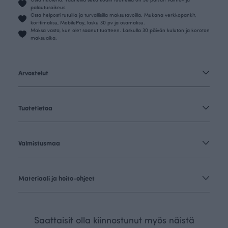
palautusoikeus.
Osta helposti tutuilla ja turvallisilla maksutavoilla. Mukana verkkopankit,
korttimaksu, MobilePay, lasku 30 pv ja osamaksu.
Maksa vasta, kun olet saanut tuotteen. Laskulla 30 päivän kuluton ja koroton
maksuaika.
Arvostelut
Tuotetietoa
Valmistusmaa
Materiaali ja hoito-ohjeet
Saattaisit olla kiinnostunut myös näistä