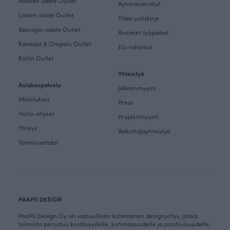
Naisten vaate Outlet
Ryhmävierailut
Lasten vaate Outlet
Tilaa uutiskirje
Vauvojen vaate Outlet
Avoimet työpaikat
Kankaat & Ompelu Outlet
EU-rahoitus
Kotiin Outlet
Yhteistyö
Asiakaspalvelu
Jälleenmyynti
Mitoitukset
Press
Hoito-ohjeet
Projektimyynti
Yhteys
Vaikuttajayhteistyö
Toimitusehdot
PAAPII DESIGN
PaaPii Design Oy on vastuullinen kotimainen designyritys, jonka
toiminta perustuu kestävyydelle, kotimaisuudelle ja positiivisuudelle.