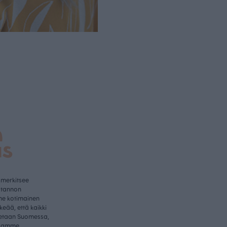
a
us
 merkitsee
otannon
me kotimainen
rkeää, että kaikki
etaan Suomessa,
samme.