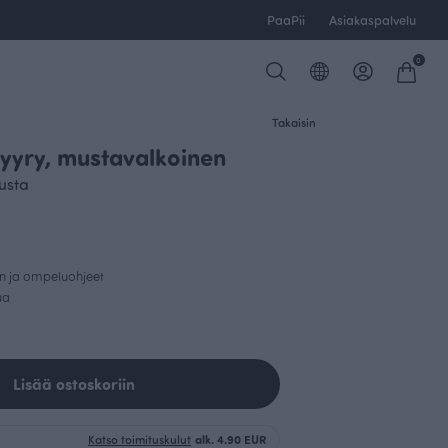
PaaPii
Asiakaspalvelu
0
Takaisin
Myyry, mustavalkoinen
usta
in ja ompeluohjeet
ua
Lisää ostoskoriin
Katso toimituskulut
alk. 4.90 EUR