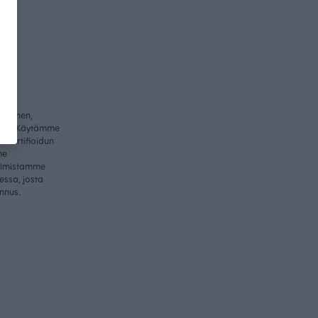
ullinen,
itys. Käytämme
-sertifioidun
me
valmistamme
essa, josta
nnus.