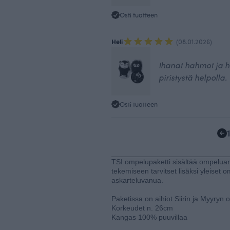
Osti tuotteen
Heli
(08.01.2026)
Ihanat hahmot ja h
piristystä helpolla.
Osti tuotteen
TSI ompelupaketti sisältää ompelua
tekemiseen tarvitset lisäksi yleiset 
askarteluvanua.
Paketissa on aihiot Siirin ja Myyryn
Korkeudet n. 26cm
Kangas 100% puuvillaa