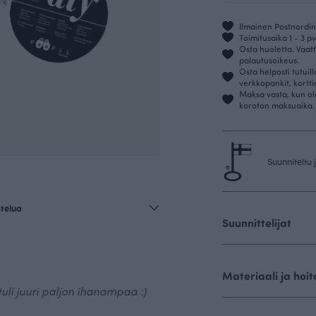
Ilmainen Postnordin 
Toimitusaika 1 - 3 pv
Osta huoletta. Vaatt
palautusoikeus.
Osta helposti tutuil
verkkopankit, kortt
Maksa vasta, kun ol
koroton maksuaika.
Suunniteltu
stelua
Suunnittelijat
Materiaali ja hoit
uli juuri paljon ihanampaa :)