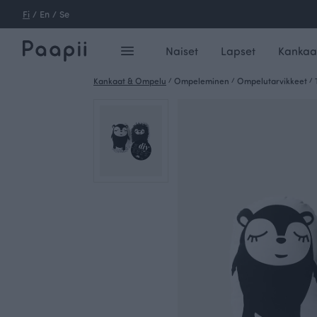
Fi
/
En
/
Se
Naiset
Lapset
Kankaa
Kankaat & Ompelu
/
Ompeleminen
/
Ompelutarvikkeet
/