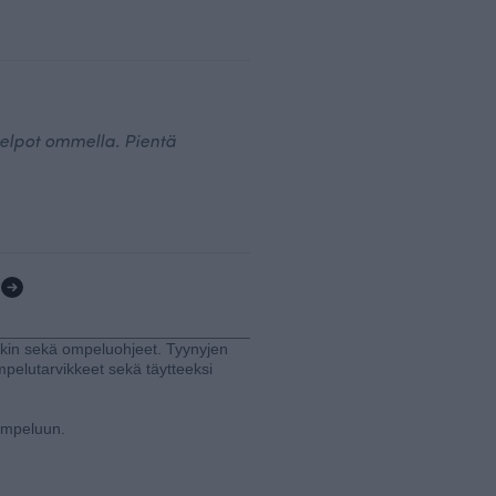
elpot ommella. Pientä
1
rkin sekä ompeluohjeet. Tyynyjen
ompelutarvikkeet sekä täytteeksi
 ompeluun.