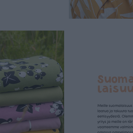
Suom
laisu
Meille suomalaisuus
laatua ja takuuta tu
eettisyydestä. Olem
yritys ja meille on tä
vaatteemme valmist
omassa ompelimos