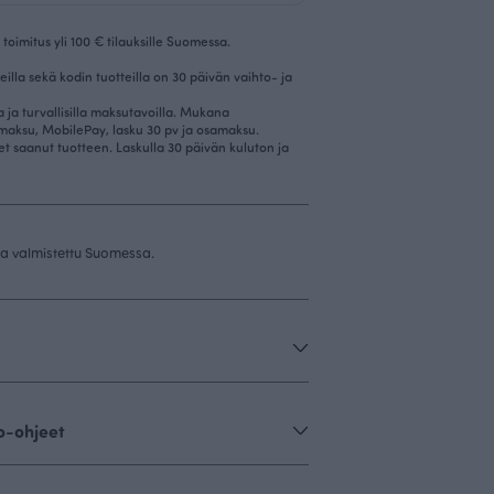
toimitus yli 100 € tilauksille Suomessa.
eilla sekä kodin tuotteilla on 30 päivän vaihto- ja
la ja turvallisilla maksutavoilla. Mukana
imaksu, MobilePay, lasku 30 pv ja osamaksu.
et saanut tuotteen. Laskulla 30 päivän kuluton ja
 ja valmistettu Suomessa.
o-ohjeet