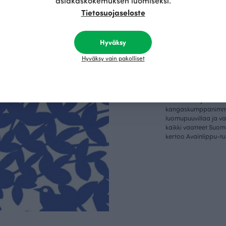
asiakaskokemuksen luomiseksi.
Tietosuojaseloste
Kestä
Hyväksy
vyys
Hyväksy vain pakolliset
Olemme aidosti vastu
kotimainen designyr
vain GOTS- ja Ökotex
kangaskumppanim
luomupuuvillaa ja 
kaikki vaatteet Suom
kertoo Avainlippu-tu