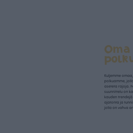
Oma
polk
Kuljemme omaa, 
polkuamme, jolla
aseteta rajoja. 
suunnittelu on k
kauden trendejä 
ajatonta ja tunn
jolla on vahva a