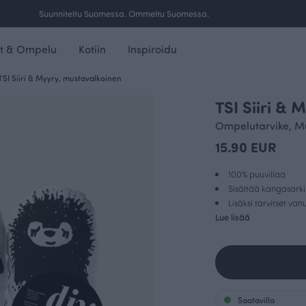
Ilmainen toimitus yli 100 € tilauksille Suomessa.
t & Ompelu
Kotiin
Inspiroidu
TSI Siiri & Myyry, mustavalkoinen
TSI Siiri & 
Ompelutarvike, M
15.90 EUR
100% puuvillaa
Sisältää kangasark
Lisäksi tarvitset van
Lue lisää
Saatavilla