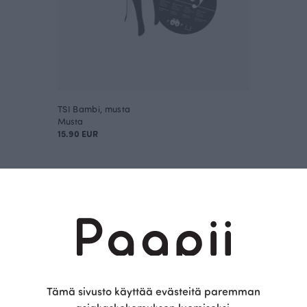
TSI Bambi, musta
Musta
15.90 EUR
Tämä on Paapii
Tämä sivusto käyttää evästeitä paremman