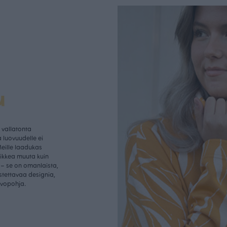
u
vallatonta
 luovuudelle ei
Meille laadukas
aikkea muuta kuin
– se on omanlaista,
istettavaa designia,
rvopohja.