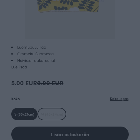
Luomupuuvillaa
Ommeltu Suomessa
Huivissa raakareunat
Lue lisää
5.00 EUR
9.90 EUR
Koko
Koko-opas
S (35x21cm)
M (45x24cm)
Lisää ostoskoriin