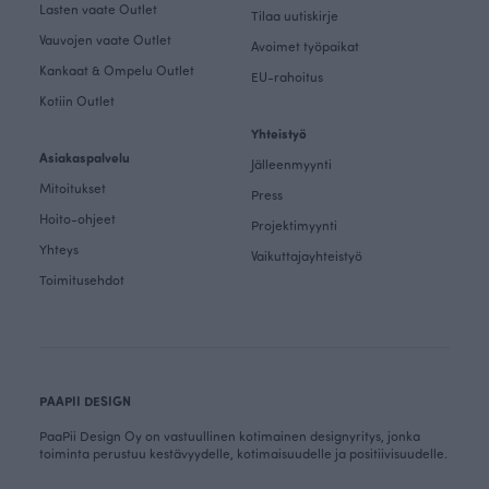
Lasten vaate Outlet
Tilaa uutiskirje
Vauvojen vaate Outlet
Avoimet työpaikat
Kankaat & Ompelu Outlet
EU-rahoitus
Kotiin Outlet
Yhteistyö
Asiakaspalvelu
Jälleenmyynti
Mitoitukset
Press
Hoito-ohjeet
Projektimyynti
Yhteys
Vaikuttajayhteistyö
Toimitusehdot
PAAPII DESIGN
PaaPii Design Oy on vastuullinen kotimainen designyritys, jonka
toiminta perustuu kestävyydelle, kotimaisuudelle ja positiivisuudelle.