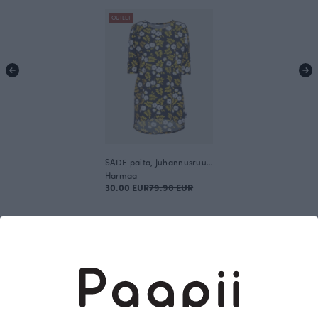
OUTLET
SADE paita, Juhannusruusu
Harmaa
30.00 EUR
79.90 EUR
Tämä on Paapii