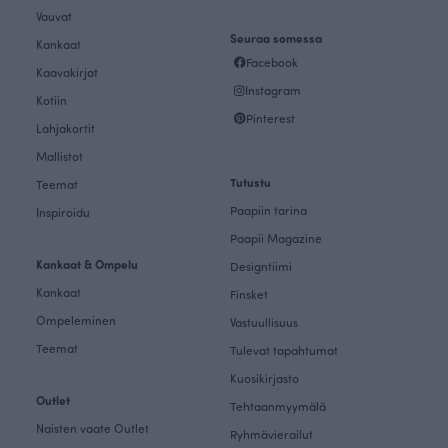
Vauvat
Seuraa somessa
Kankaat
Facebook
Kaavakirjat
Instagram
Kotiin
Pinterest
Lahjakortit
Mallistot
Tutustu
Teemat
Paapiin tarina
Inspiroidu
Paapii Magazine
Kankaat & Ompelu
Designtiimi
Kankaat
Finsket
Ompeleminen
Vastuullisuus
Teemat
Tulevat tapahtumat
Kuosikirjasto
Outlet
Tehtaanmyymälä
Naisten vaate Outlet
Ryhmävierailut