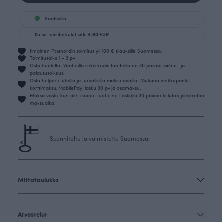
Saatavilla
Katso toimituskulut
alk. 4.90 EUR
Ilmainen Postnordin toimitus yli 100 € tilauksille Suomessa.
Toimitusaika 1 - 3 pv
Osta huoletta. Vaatteilla sekä kodin tuotteilla on 30 päivän vaihto- ja
palautusoikeus.
Osta helposti tutuilla ja turvallisilla maksutavoilla. Mukana verkkopankit,
korttimaksu, MobilePay, lasku 30 pv ja osamaksu.
Maksa vasta, kun olet saanut tuotteen. Laskulla 30 päivän kuluton ja koroton
maksuaika.
Suunniteltu ja valmistettu Suomessa.
Mittataulukko
Arvostelut