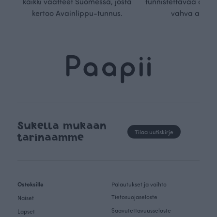
kaikki vaatteet Suomessa, josta
tunnistettavaa desig
kertoo Avainlippu-tunnus.
vahva arvop
Sukella mukaan
Tilaa uutiskirje
tarinaamme
Ostoksille
Palautukset ja vaihto
Tietosuojaseloste
Naiset
Saavutettavuusseloste
Lapset