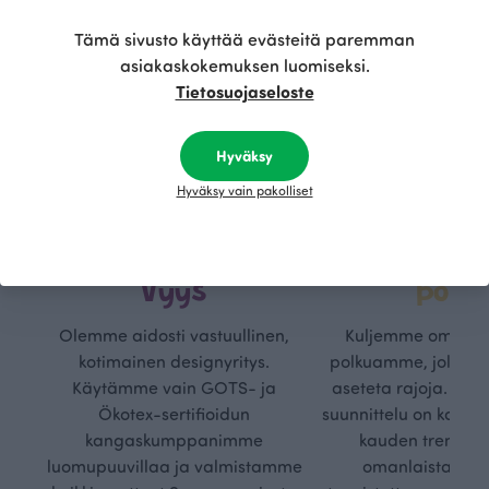
Tämä sivusto käyttää evästeitä paremman
asiakaskokemuksen luomiseksi.
Tietosuojaseloste
Hyväksy
Hyväksy vain pakolliset
Kestä
Oma
vyys
polk
Olemme aidosti vastuullinen,
Kuljemme omaa, v
kotimainen designyritys.
polkuamme, jolla lu
Käytämme vain GOTS- ja
aseteta rajoja. Mei
Ökotex-sertifioidun
suunnittelu on kaikk
kangaskumppanimme
kauden trendejä
luomupuuvillaa ja valmistamme
omanlaista, aja