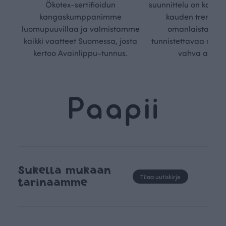
Ökotex-sertifioidun
suunnittelu on kaikk
kangaskumppanimme
kauden trendejä
luomupuuvillaa ja valmistamme
omanlaista, aja
kaikki vaatteet Suomessa, josta
tunnistettavaa desig
kertoo Avainlippu-tunnus.
vahva arvop
Sukella mukaan
Tilaa uutiskirje
tarinaamme