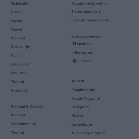
Ostoksille
Palautukset ja vaihto
Tietosuojaseloste
Naiset
Saavutettavuusseloste
Lapset
Vauvat
Seuraa somessa
Kankaat
Facebook
Kaavakirjat
Instagram
Kotiin
Pinterest
Lahjakortit
Mallistot
Tutustu
Teemat
Paapiin tarina
Inspiroidu
Paapii Magazine
Kankaat & Ompelu
Designtiimi
Kankaat
Finsket
Ompeleminen
Vastuullisuus
Teemat
Tulevat tapahtumat