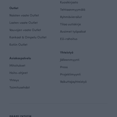
Kuosikirjasto
Outlet
Tehtaanmyymälä
Naisten vaate Outlet
Ryhmävierailut
Lasten vaate Outlet
Tilaa uutiskirje
Vauvojen vaate Outlet
Avoimet työpaikat
Kankaat & Ompelu Outlet
EU-rahoitus
Kotiin Outlet
Yhteistyö
Asiakaspalvelu
Jälleenmyynti
Mitoitukset
Press
Hoito-ohjeet
Projektimyynti
Yhteys
Vaikuttajayhteistyö
Toimitusehdot
PAAPII DESIGN