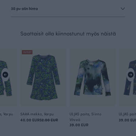
30 pv alin hinta
Saattaisit olla kiinnostunut myös näistä
OUTLET
a, Varpu
SARA mekko, Varpu
ULJAS paita, Siinto
ULJAS pai
40.00 EUR
52.00 EUR
Vihreä
39.00 EU
39.00 EUR