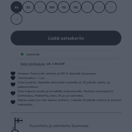
86
92
98
104
110
116
122
128
134
140
Lisää ostoskoriin
Saatavilla
Katso toimituskulut
alk. 4.90 EUR
Ilmainen Postnordin toimitus yli 100 € tilauksille Suomessa.
Toimitusaika 1 - 3 pv
Osta huoletta. Vaatteilla sekä kodin tuotteilla on 30 päivän vaihto- ja
palautusoikeus.
Osta helposti tutuilla ja turvallisilla maksutavoilla. Mukana verkkopankit,
korttimaksu, MobilePay, lasku 30 pv ja osamaksu.
Maksa vasta, kun olet saanut tuotteen. Laskulla 30 päivän kuluton ja koroton
maksuaika.
Suunniteltu ja valmistettu Suomessa.