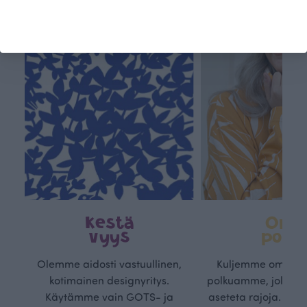
Kestä
Oma
vyys
polk
Olemme aidosti vastuullinen,
Kuljemme omaa, v
kotimainen designyritys.
polkuamme, jolla lu
Käytämme vain GOTS- ja
aseteta rajoja. Mei