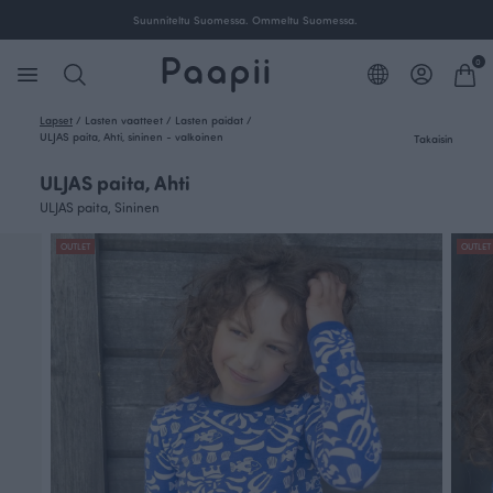
Suunniteltu Suomessa. Ommeltu Suomessa.
0
Lapset
/
Lasten vaatteet
/
Lasten paidat
/
ULJAS paita, Ahti, sininen - valkoinen
Takaisin
ULJAS paita, Ahti
ULJAS paita, Sininen
OUTLET
OUTLET