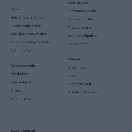
Kuosikirjasto
Outlet
Tehtaanmyymälä
Naisten vaate Outlet
Ryhmävierailut
Lasten vaate Outlet
Tilaa uutiskirje
Vauvojen vaate Outlet
Avoimet työpaikat
Kankaat & Ompelu Outlet
EU-rahoitus
Kotiin Outlet
Yhteistyö
Asiakaspalvelu
Jälleenmyynti
Mitoitukset
Press
Hoito-ohjeet
Projektimyynti
Yhteys
Vaikuttajayhteistyö
Toimitusehdot
PAAPII DESIGN