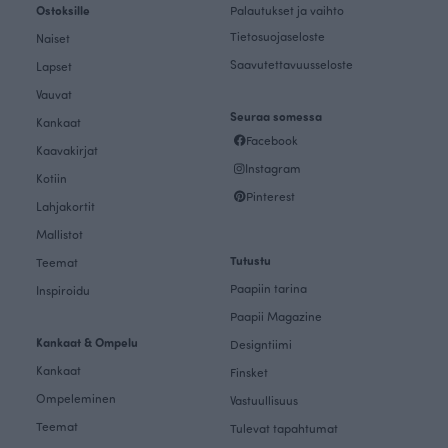
Ostoksille
Palautukset ja vaihto
Tietosuojaseloste
Naiset
Saavutettavuusseloste
Lapset
Vauvat
Seuraa somessa
Kankaat
Facebook
Kaavakirjat
Instagram
Kotiin
Pinterest
Lahjakortit
Mallistot
Tutustu
Teemat
Paapiin tarina
Inspiroidu
Paapii Magazine
Kankaat & Ompelu
Designtiimi
Kankaat
Finsket
Ompeleminen
Vastuullisuus
Teemat
Tulevat tapahtumat