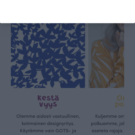
Kestä
Oma
vyys
polk
Olemme aidosti vastuullinen,
Kuljemme omaa, v
kotimainen designyritys.
polkuamme, jolla lu
Käytämme vain GOTS- ja
aseteta rajoja. Mei