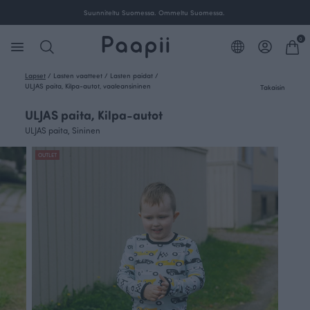
Suunniteltu Suomessa. Ommeltu Suomessa.
0
Lapset
/
Lasten vaatteet
/
Lasten paidat
/
ULJAS paita, Kilpa-autot, vaaleansininen
Takaisin
ULJAS paita, Kilpa-autot
ULJAS paita, Sininen
OUTLET