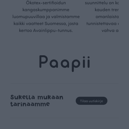
Ökotex-sertifioidun
suunnittelu on kaikk
kangaskumppanimme
kauden trendejä
luomupuuvillaa ja valmistamme
omanlaista, aja
kaikki vaatteet Suomessa, josta
tunnistettavaa desig
kertoo Avainlippu-tunnus.
vahva arvop
Sukella mukaan
Tilaa uutiskirje
tarinaamme