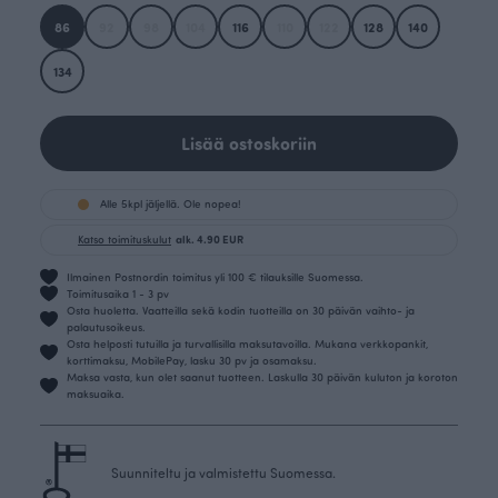
86
92
98
104
116
110
122
128
140
134
Lisää ostoskoriin
Alle 5kpl jäljellä. Ole nopea!
Katso toimituskulut
alk. 4.90 EUR
Ilmainen Postnordin toimitus yli 100 € tilauksille Suomessa.
Toimitusaika 1 - 3 pv
Osta huoletta. Vaatteilla sekä kodin tuotteilla on 30 päivän vaihto- ja
palautusoikeus.
Osta helposti tutuilla ja turvallisilla maksutavoilla. Mukana verkkopankit,
korttimaksu, MobilePay, lasku 30 pv ja osamaksu.
Maksa vasta, kun olet saanut tuotteen. Laskulla 30 päivän kuluton ja koroton
maksuaika.
Suunniteltu ja valmistettu Suomessa.