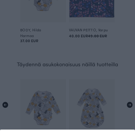
BODY, Hilda
VAUVAN PEITTO, Varpu
Harmaa
40.00 EUR
49.00 EUR
37.00 EUR
Täydennä asukokonaisuus näillä tuotteilla