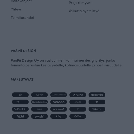
Hoito-ohjeet
Projektimyynti
Yhteys
Vaikuttajayhteistyö
Toimitusehdot
PAAPII DESIGN
PaaPii Design Oy on vastuullinen kotimainen designyritys, jonka
toiminta perustuu kestävyydelle, kotimaisuudelle ja positiivisuudelle.
MAKSUTAVAT