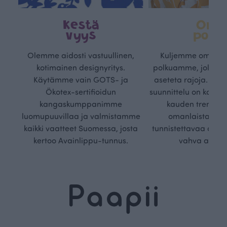
Kestä
Oma
vyys
polk
Olemme aidosti vastuullinen,
Kuljemme omaa, v
kotimainen designyritys.
polkuamme, jolla lu
Käytämme vain GOTS- ja
aseteta rajoja. Mei
Ökotex-sertifioidun
suunnittelu on kaikk
kangaskumppanimme
kauden trendejä
luomupuuvillaa ja valmistamme
omanlaista, aja
kaikki vaatteet Suomessa, josta
tunnistettavaa desig
kertoo Avainlippu-tunnus.
vahva arvop