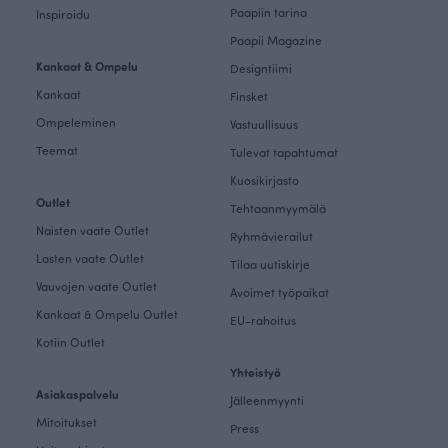
Paapiin tarina
Inspiroidu
Paapii Magazine
Kankaat & Ompelu
Designtiimi
Kankaat
Finsket
Ompeleminen
Vastuullisuus
Teemat
Tulevat tapahtumat
Kuosikirjasto
Outlet
Tehtaanmyymälä
Naisten vaate Outlet
Ryhmävierailut
Lasten vaate Outlet
Tilaa uutiskirje
Vauvojen vaate Outlet
Avoimet työpaikat
Kankaat & Ompelu Outlet
EU-rahoitus
Kotiin Outlet
Yhteistyö
Asiakaspalvelu
Jälleenmyynti
Mitoitukset
Press