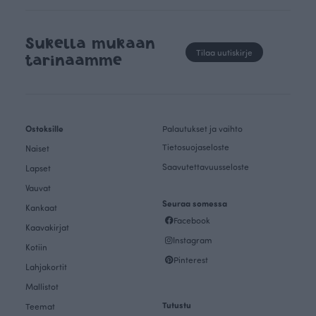
Sukella mukaan
Tilaa uutiskirje
tarinaamme
Ostoksille
Palautukset ja vaihto
Tietosuojaseloste
Naiset
Saavutettavuusseloste
Lapset
Vauvat
Seuraa somessa
Kankaat
Facebook
Kaavakirjat
Instagram
Kotiin
Pinterest
Lahjakortit
Mallistot
Tutustu
Teemat