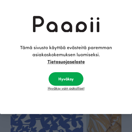
BODY, Hilda
UNIPUSSI, Hilda
Harmaa
Harmaa
37.00 EUR
53.00 EUR
Tämä on Paapii
Tämä sivusto käyttää evästeitä paremman
asiakaskokemuksen luomiseksi.
Tietosuojaseloste
Hyväksy
Hyväksy vain pakolliset