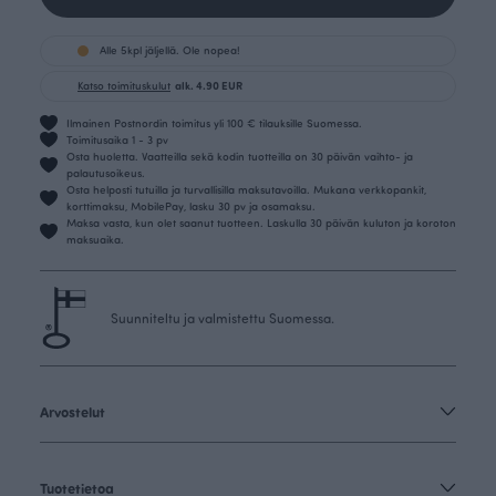
Alle 5kpl jäljellä. Ole nopea!
Katso toimituskulut
alk. 4.90 EUR
Ilmainen Postnordin toimitus yli 100 € tilauksille Suomessa.
Toimitusaika 1 - 3 pv
Osta huoletta. Vaatteilla sekä kodin tuotteilla on 30 päivän vaihto- ja
palautusoikeus.
Osta helposti tutuilla ja turvallisilla maksutavoilla. Mukana verkkopankit,
korttimaksu, MobilePay, lasku 30 pv ja osamaksu.
Maksa vasta, kun olet saanut tuotteen. Laskulla 30 päivän kuluton ja koroton
maksuaika.
Suunniteltu ja valmistettu Suomessa.
Arvostelut
Tuotetietoa