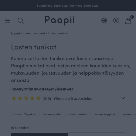
Ilmainen toimitus yli 100 € tilauksille Suomessa.
0
Lapset
/
Lasten vaatteet
/
Lasten tunikat
Lasten tunikat
Kotimaiset lasten tunikat ovat lasten suosikkeja.
Paapiin tunikat ovat lasten mieleen kauniiden kuosien,
mukavuuden, joustavuuden ja helppokäyttöisyyden
ansiosta.
Tuoteryhmän arvostelujen yhteenveto
(5/5)
Yhteensä 5 arvostelua
Lasten T-paidat
Lasten paidat
Lasten mekot
Lasten legginsit
Lasten ho
15 tuotetta