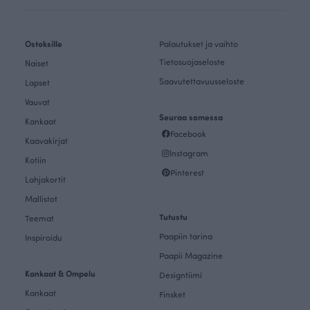
Ostoksille
Palautukset ja vaihto
Tietosuojaseloste
Naiset
Saavutettavuusseloste
Lapset
Vauvat
Seuraa somessa
Kankaat
Facebook
Kaavakirjat
Instagram
Kotiin
Pinterest
Lahjakortit
Mallistot
Tutustu
Teemat
Paapiin tarina
Inspiroidu
Paapii Magazine
Kankaat & Ompelu
Designtiimi
Kankaat
Finsket