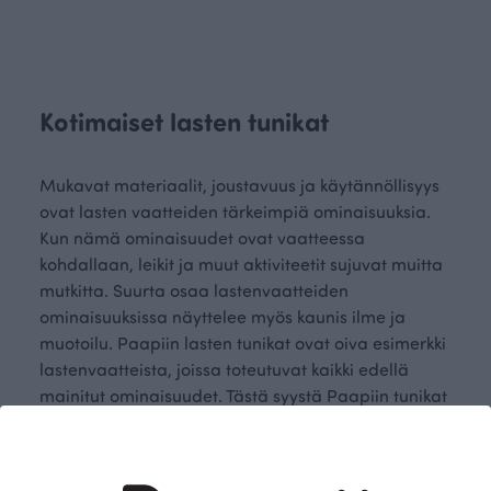
Kotimaiset lasten tunikat
Mukavat materiaalit, joustavuus ja käytännöllisyys
ovat lasten vaatteiden tärkeimpiä ominaisuuksia.
Kun nämä ominaisuudet ovat vaatteessa
kohdallaan, leikit ja muut aktiviteetit sujuvat muitta
mutkitta. Suurta osaa lastenvaatteiden
ominaisuuksissa näyttelee myös kaunis ilme ja
muotoilu. Paapiin lasten tunikat ovat oiva esimerkki
lastenvaatteista, joissa toteutuvat kaikki edellä
mainitut ominaisuudet. Tästä syystä Paapiin tunikat
ovat monen lapsen ykkösvalinta niin leikkeihin ja
askareisiin kotona ja pihamaalla kuin päiväkotiin ja
kouluunkin.