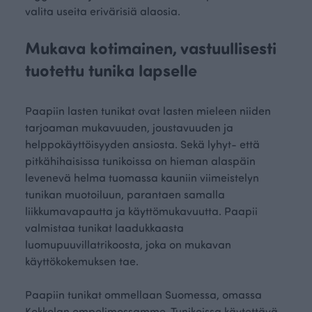
valita useita erivärisiä alaosia.
Mukava kotimainen, vastuullisesti
tuotettu tunika lapselle
Paapiin lasten tunikat ovat lasten mieleen niiden
tarjoaman mukavuuden, joustavuuden ja
helppokäyttöisyyden ansiosta. Sekä lyhyt- että
pitkähihaisissa tunikoissa on hieman alaspäin
levenevä helma tuomassa kauniin viimeistelyn
tunikan muotoiluun, parantaen samalla
liikkumavapautta ja käyttömukavuutta. Paapii
valmistaa tunikat laadukkaasta
luomupuuvillatrikoosta, joka on mukavan
käyttökokemuksen tae.
Paapiin tunikat ommellaan Suomessa, omassa
Kokkolan ompelimossamme. Tunikoissa käytettävä