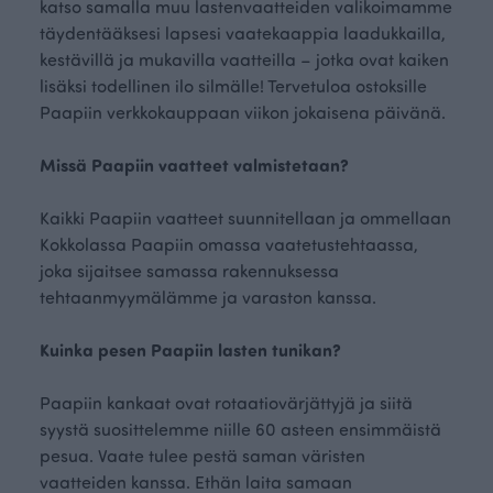
katso samalla muu lastenvaatteiden valikoimamme
täydentääksesi lapsesi vaatekaappia laadukkailla,
kestävillä ja mukavilla vaatteilla – jotka ovat kaiken
lisäksi todellinen ilo silmälle! Tervetuloa ostoksille
Paapiin verkkokauppaan viikon jokaisena päivänä.
Missä Paapiin vaatteet valmistetaan?
Kaikki Paapiin vaatteet suunnitellaan ja ommellaan
Kokkolassa Paapiin omassa vaatetustehtaassa,
joka sijaitsee samassa rakennuksessa
tehtaanmyymälämme ja varaston kanssa.
Kuinka pesen Paapiin lasten tunikan?
Paapiin kankaat ovat rotaatiovärjättyjä ja siitä
syystä suosittelemme niille 60 asteen ensimmäistä
pesua. Vaate tulee pestä saman väristen
vaatteiden kanssa. Ethän laita samaan