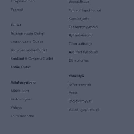
Ompeleminen
Vastuullisuus
Teemat
Tulevat tapahtumat
Kuosikirjasto
Outlet
Tehtaanmyymälä
Naisten vaate Outlet
Ryhmävierailut
Lasten vaate Outlet
Tilaa uutiskirje
Vauvojen vaate Outlet
Avoimet työpaikat
Kankaat & Ompelu Outlet
EU-rahoitus
Kotiin Outlet
Yhteistyö
Asiakaspalvelu
Jälleenmyynti
Mitoitukset
Press
Hoito-ohjeet
Projektimyynti
Yhteys
Vaikuttajayhteistyö
Toimitusehdot