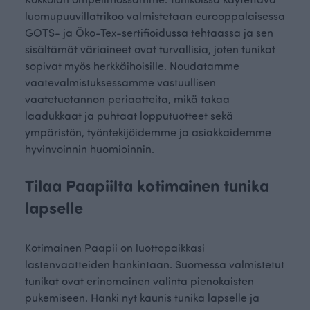
luomupuuvillatrikoo valmistetaan eurooppalaisessa
GOTS- ja Öko-Tex-sertifioidussa tehtaassa ja sen
sisältämät väriaineet ovat turvallisia, joten tunikat
sopivat myös herkkäihoisille. Noudatamme
vaatevalmistuksessamme vastuullisen
vaatetuotannon periaatteita, mikä takaa
laadukkaat ja puhtaat lopputuotteet sekä
ympäristön, työntekijöidemme ja asiakkaidemme
hyvinvoinnin huomioinnin.
Tilaa Paapiilta kotimainen tunika
lapselle
Kotimainen Paapii on luottopaikkasi
lastenvaatteiden hankintaan. Suomessa valmistetut
tunikat ovat erinomainen valinta pienokaisten
pukemiseen. Hanki nyt kaunis tunika lapselle ja