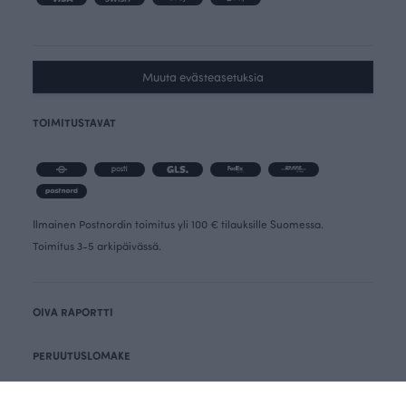
Muuta evästeasetuksia
TOIMITUSTAVAT
Ilmainen Postnordin toimitus yli 100 € tilauksille Suomessa.
Toimitus 3-5 arkipäivässä.
OIVA RAPORTTI
PERUUTUSLOMAKE