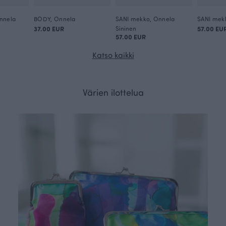
nnela
BODY, Onnela
SANI mekko, Onnela
SANI mek
37.00 EUR
Sininen
57.00 EU
57.00 EUR
Katso kaikki
Värien ilottelua