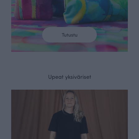
Tutustu
Upeat yksiväriset