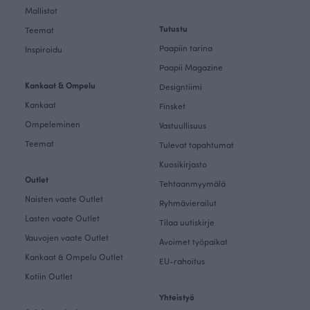
Mallistot
Tutustu
Teemat
Paapiin tarina
Inspiroidu
Paapii Magazine
Kankaat & Ompelu
Designtiimi
Kankaat
Finsket
Ompeleminen
Vastuullisuus
Teemat
Tulevat tapahtumat
Kuosikirjasto
Outlet
Tehtaanmyymälä
Naisten vaate Outlet
Ryhmävierailut
Lasten vaate Outlet
Tilaa uutiskirje
Vauvojen vaate Outlet
Avoimet työpaikat
Kankaat & Ompelu Outlet
EU-rahoitus
Kotiin Outlet
Yhteistyö