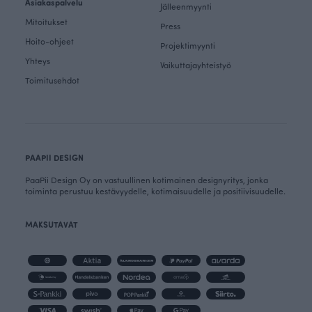
Asiakaspalvelu
Jälleenmyynti
Mitoitukset
Press
Hoito-ohjeet
Projektimyynti
Yhteys
Vaikuttajayhteistyö
Toimitusehdot
PAAPII DESIGN
PaaPii Design Oy on vastuullinen kotimainen designyritys, jonka
toiminta perustuu kestävyydelle, kotimaisuudelle ja positiivisuudelle.
MAKSUTAVAT