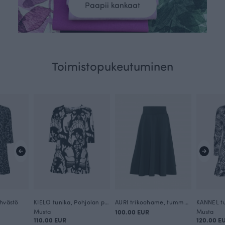
Paapii kankaat
Toimistopukeutuminen
ehvästö
KIELO tunika, Pohjolan portti
AURI trikoohame, tummanvihreä
KANNEL tu
Musta
100.00 EUR
Musta
110.00 EUR
120.00 E