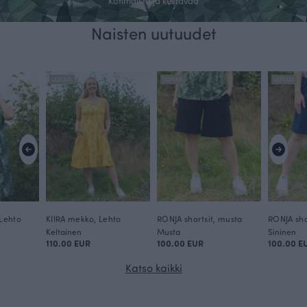
Kotimaista ja kestävää
Naisten uutuudet
Saumoja myöten suomalainen
Kaikki vaatteemme on ommeltu Suomessa omassa
UUTUUS
UUTUUS
UUTUUS
ompelimossamme.
Ostoksille
Lehto
KIIRA mekko, Lehto
RONJA shortsit, musta
RONJA sho
Keltainen
Musta
Sininen
110.00 EUR
100.00 EUR
100.00 E
Katso kaikki