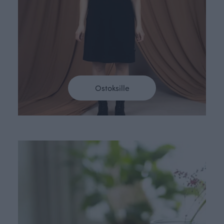
Ostoksille
Väritä kotisi