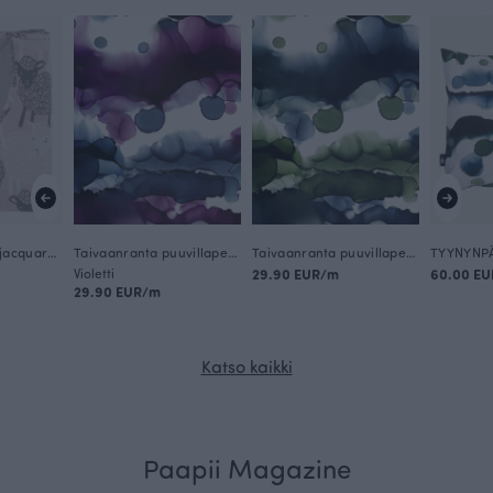
TORKKUPEITTO jacquard, Bää
Taivaanranta puuvillaperkaali, violetti
Taivaanranta puuvillaperkaali, metsä
Violetti
29.90 EUR/m
60.00 EU
29.90 EUR/m
Katso kaikki
Paapii Magazine