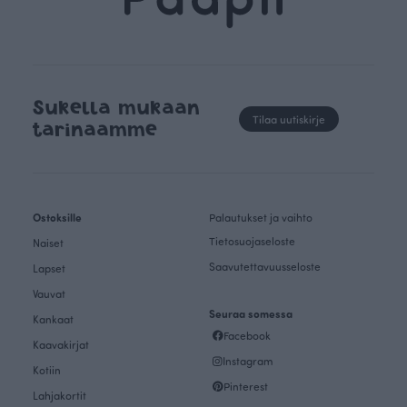
Sukella mukaan
Tilaa uutiskirje
tarinaamme
Ostoksille
Palautukset ja vaihto
Tietosuojaseloste
Naiset
Saavutettavuusseloste
Lapset
Vauvat
Seuraa somessa
Kankaat
Facebook
Kaavakirjat
Instagram
Kotiin
Pinterest
Lahjakortit