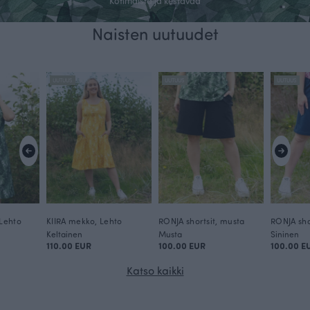
Kotimaista ja kestävää
Naisten uutuudet
Saumoja myöten suomalainen
Kaikki vaatteemme on ommeltu Suomessa omassa
UUTUUS
UUTUUS
UUTUUS
ompelimossamme.
Ostoksille
Lehto
KIIRA mekko, Lehto
RONJA shortsit, musta
RONJA sho
Keltainen
Musta
Sininen
110.00 EUR
100.00 EUR
100.00 E
Katso kaikki