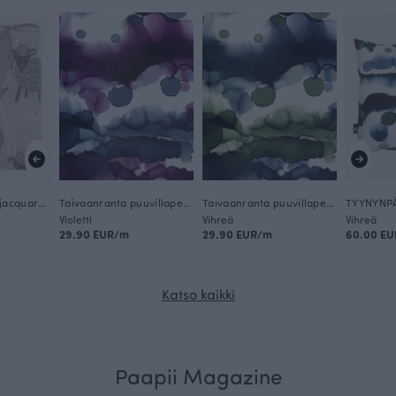
TORKKUPEITTO jacquard, Bää
Taivaanranta puuvillaperkaali, violetti
Taivaanranta puuvillaperkaali, metsä
Violetti
Vihreä
Vihreä
29.90 EUR/m
29.90 EUR/m
60.00 EU
Katso kaikki
Paapii Magazine