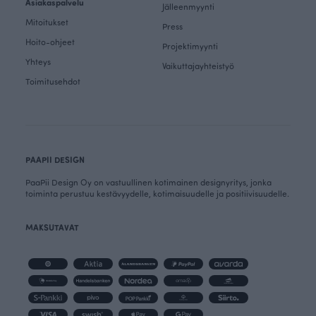
Asiakaspalvelu
Jälleenmyynti
Mitoitukset
Press
Hoito-ohjeet
Projektimyynti
Yhteys
Vaikuttajayhteistyö
Toimitusehdot
PAAPII DESIGN
PaaPii Design Oy on vastuullinen kotimainen designyritys, jonka
toiminta perustuu kestävyydelle, kotimaisuudelle ja positiivisuudelle.
MAKSUTAVAT