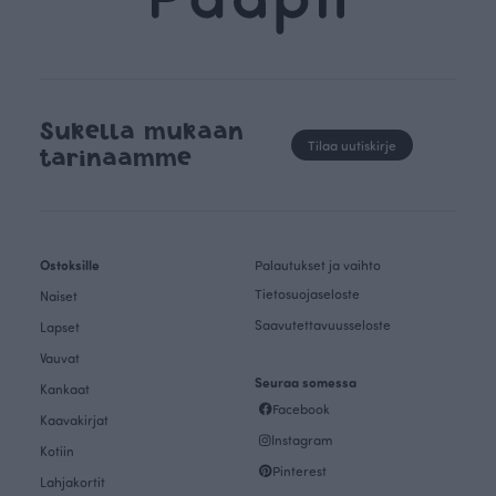
Sukella mukaan
Tilaa uutiskirje
tarinaamme
Ostoksille
Palautukset ja vaihto
Tietosuojaseloste
Naiset
Saavutettavuusseloste
Lapset
Vauvat
Seuraa somessa
Kankaat
Facebook
Kaavakirjat
Instagram
Kotiin
Pinterest
Lahjakortit