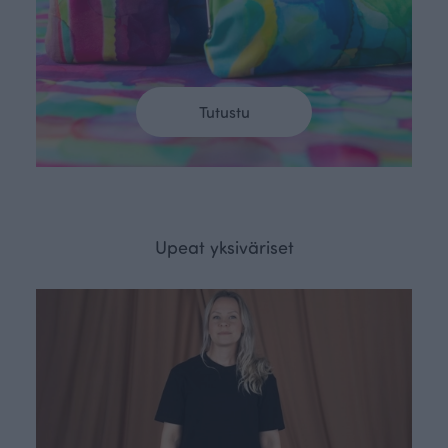
Tutustu
Upeat yksiväriset