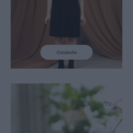
Ostoksille
Väritä kotisi