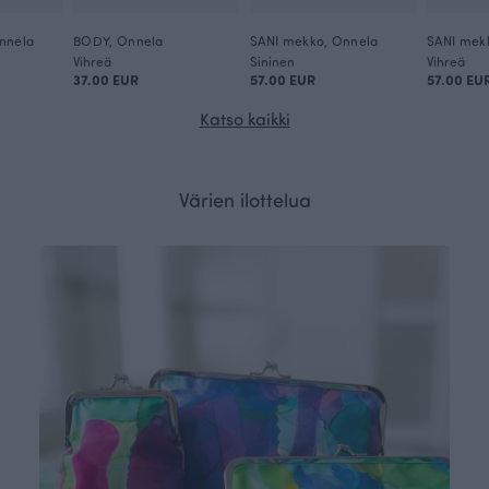
nnela
BODY, Onnela
SANI mekko, Onnela
SANI mek
Vihreä
Sininen
Vihreä
37.00 EUR
57.00 EUR
57.00 EU
Katso kaikki
Värien ilottelua