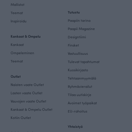
Mallistot
Tutustu
Teemat
Paapiin tarina
Inspiroidu
Paapii Magazine
Kankaat & Ompelu
Designtiimi
Kankaat
Finsket
Ompeleminen
Vastuullisuus
Teemat
Tulevat tapahtumat
Kuosikirjasto
Outlet
Tehtaanmyymälä
Naisten vaate Outlet
Ryhmävierailut
Lasten vaate Outlet
Tilaa uutiskirje
Vauvojen vaate Outlet
Avoimet työpaikat
Kankaat & Ompelu Outlet
EU-rahoitus
Kotiin Outlet
Yhteistyö