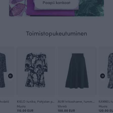
Paapii kankaat
Toimistopukeutuminen
ehvästö
KIELO tunika, Pohjolan portti
AURI trikoohame, tummanvihreä
KANNEL tu
Musta
Vihreä
Musta
110.00 EUR
100.00 EUR
120.00 E