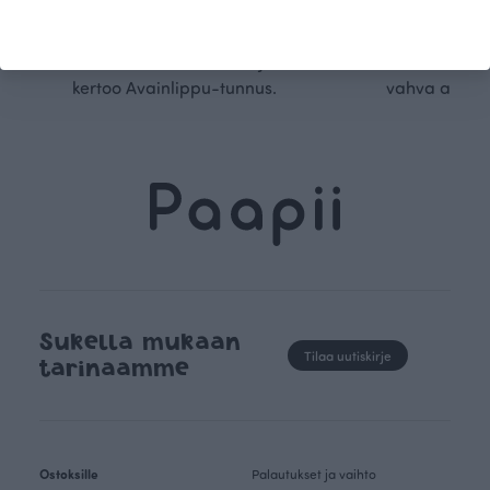
kangaskumppanimme
kauden trendejä
luomupuuvillaa ja valmistamme
omanlaista, aja
kaikki vaatteet Suomessa, josta
tunnistettavaa desig
kertoo Avainlippu-tunnus.
vahva arvop
Sukella mukaan
Tilaa uutiskirje
tarinaamme
Ostoksille
Palautukset ja vaihto