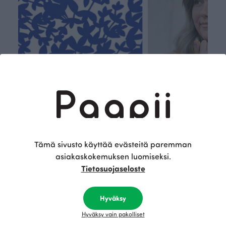
Tämä sivusto käyttää evästeitä paremman
Kestä
Oma
asiakaskokemuksen luomiseksi.
vyys
polk
Tietosuojaseloste
Olemme aidosti vastuullinen,
Kuljemme omaa, v
kotimainen designyritys.
polkuamme, jolla lu
Hyväksy
Käytämme vain GOTS- ja
aseteta rajoja. Mei
Hyväksy vain pakolliset
Ökotex-sertifioidun
suunnittelu on kaikk