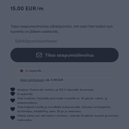
15.00 EUR/m
Tilaa saapumisilmoitus sähköpostiisi, niin saat heti tiedon kun
tuotetta on jälleen saatavilla.
Tilaa saapumisilmoitus
Ei saatavilla
Katso toimituskulut
alk. 4.90 EUR
Ilmainen Postnordin toimitus yli 100 € tilauksille Suomessa.
Ei saatavilla
Osta huoletta. Vaatteilla sekä kodin tuotteilla on 30 päivän vaihto- ja
palautusoikeus.
Osta helposti tutuilla ja turvallisilla maksutavoilla. Mukana verkkopankit,
korttimaksu, MobilePay, lasku 30 pv ja osamaksu.
Maksa vasta, kun olet saanut tuotteen. Laskulla 30 päivän kuluton ja koroton
maksuaika.