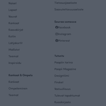
Tietosuojaseloste
Naiset
Saavutettavuusseloste
Lapset
Vauvat
Seuraa somessa
Kankaat
Facebook
Kaavakirjat
Instagram
Kotiin
Pinterest
Lahjakortit
Mallistot
Tutustu
Teemat
Paapiin tarina
Inspiroidu
Paapii Magazine
Kankaat & Ompelu
Designtiimi
Kankaat
Finsket
Ompeleminen
Vastuullisuus
Teemat
Tulevat tapahtumat
Kuosikirjasto