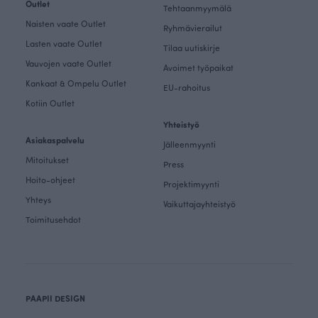
Outlet
Tehtaanmyymälä
Naisten vaate Outlet
Ryhmävierailut
Lasten vaate Outlet
Tilaa uutiskirje
Vauvojen vaate Outlet
Avoimet työpaikat
Kankaat & Ompelu Outlet
EU-rahoitus
Kotiin Outlet
Yhteistyö
Asiakaspalvelu
Jälleenmyynti
Mitoitukset
Press
Hoito-ohjeet
Projektimyynti
Yhteys
Vaikuttajayhteistyö
Toimitusehdot
PAAPII DESIGN