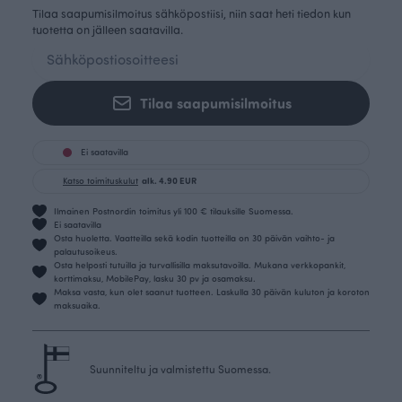
Tilaa saapumisilmoitus sähköpostiisi, niin saat heti tiedon kun
tuotetta on jälleen saatavilla.
Tilaa saapumisilmoitus
Ei saatavilla
Katso toimituskulut
alk. 4.90 EUR
Ilmainen Postnordin toimitus yli 100 € tilauksille Suomessa.
Ei saatavilla
Osta huoletta. Vaatteilla sekä kodin tuotteilla on 30 päivän vaihto- ja
palautusoikeus.
Osta helposti tutuilla ja turvallisilla maksutavoilla. Mukana verkkopankit,
korttimaksu, MobilePay, lasku 30 pv ja osamaksu.
Maksa vasta, kun olet saanut tuotteen. Laskulla 30 päivän kuluton ja koroton
maksuaika.
Suunniteltu ja valmistettu Suomessa.