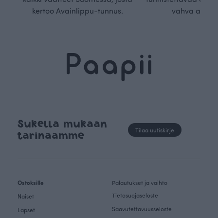
kertoo Avainlippu-tunnus.
vahva arvop
Sukella mukaan
Tilaa uutiskirje
tarinaamme
Ostoksille
Palautukset ja vaihto
Tietosuojaseloste
Naiset
Saavutettavuusseloste
Lapset