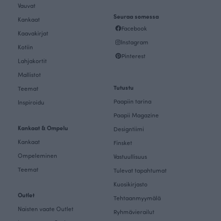
Vauvat
Seuraa somessa
Kankaat
Facebook
Kaavakirjat
Instagram
Kotiin
Pinterest
Lahjakortit
Mallistot
Tutustu
Teemat
Paapiin tarina
Inspiroidu
Paapii Magazine
Kankaat & Ompelu
Designtiimi
Kankaat
Finsket
Ompeleminen
Vastuullisuus
Teemat
Tulevat tapahtumat
Kuosikirjasto
Outlet
Tehtaanmyymälä
Naisten vaate Outlet
Ryhmävierailut