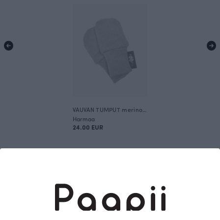
VAUVAN TUMPUT merinovilla, harmaa
Harmaa
24.00 EUR
Tämä on Paapii