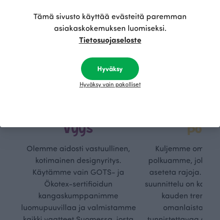
Tämä sivusto käyttää evästeitä paremman
asiakaskokemuksen luomiseksi.
Tietosuojaseloste
Hyväksy
Hyväksy vain pakolliset
Kestä
Oma
vyys
polk
Olemme aidosti vastuullinen,
Kuljemme omaa, v
kotimainen designyritys.
polkuamme, jolla lu
Käytämme vain GOTS- ja
aseteta rajoja. Mei
Ökotex-sertifioidun
suunnittelu on kaikk
kangaskumppanimme
kauden trendejä
luomupuuvillaa ja valmistamme
omanlaista, aja
kaikki vaatteet Suomessa, josta
tunnistettavaa desig