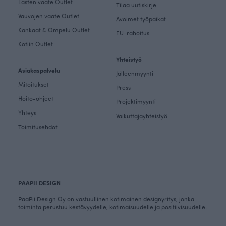
Lasten vaate Outlet
Tilaa uutiskirje
Vauvojen vaate Outlet
Avoimet työpaikat
Kankaat & Ompelu Outlet
EU-rahoitus
Kotiin Outlet
Yhteistyö
Asiakaspalvelu
Jälleenmyynti
Mitoitukset
Press
Hoito-ohjeet
Projektimyynti
Yhteys
Vaikuttajayhteistyö
Toimitusehdot
PAAPII DESIGN
PaaPii Design Oy on vastuullinen kotimainen designyritys, jonka
toiminta perustuu kestävyydelle, kotimaisuudelle ja positiivisuudelle.