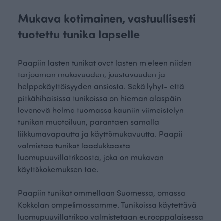
Mukava kotimainen, vastuullisesti
tuotettu tunika lapselle
Paapiin lasten tunikat ovat lasten mieleen niiden
tarjoaman mukavuuden, joustavuuden ja
helppokäyttöisyyden ansiosta. Sekä lyhyt- että
pitkähihaisissa tunikoissa on hieman alaspäin
levenevä helma tuomassa kauniin viimeistelyn
tunikan muotoiluun, parantaen samalla
liikkumavapautta ja käyttömukavuutta. Paapii
valmistaa tunikat laadukkaasta
luomupuuvillatrikoosta, joka on mukavan
käyttökokemuksen tae.
Paapiin tunikat ommellaan Suomessa, omassa
Kokkolan ompelimossamme. Tunikoissa käytettävä
luomupuuvillatrikoo valmistetaan eurooppalaisessa