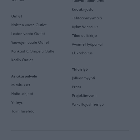
Tulevat tapahtumat
Kuosikirjasto
Outlet
Tehtaanmyymälä
Naisten vaate Outlet
Ryhmävierailut
Lasten vaate Outlet
Tilaa uutiskirje
Vauvojen vaate Outlet
Avoimet työpaikat
Kankaat & Ompelu Outlet
EU-rahoitus
Kotiin Outlet
Yhteistyö
Asiakaspalvelu
Jälleenmyynti
Mitoitukset
Press
Hoito-ohjeet
Projektimyynti
Yhteys
Vaikuttajayhteistyö
Toimitusehdot