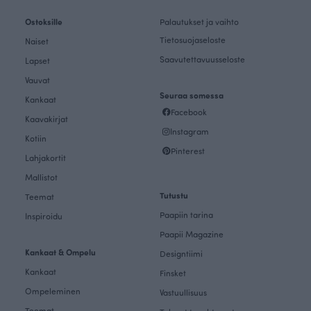
Ostoksille
Palautukset ja vaihto
Tietosuojaseloste
Naiset
Saavutettavuusseloste
Lapset
Vauvat
Seuraa somessa
Kankaat
Facebook
Kaavakirjat
Instagram
Kotiin
Pinterest
Lahjakortit
Mallistot
Tutustu
Teemat
Paapiin tarina
Inspiroidu
Paapii Magazine
Kankaat & Ompelu
Designtiimi
Kankaat
Finsket
Ompeleminen
Vastuullisuus
Teemat