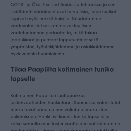
GOTS- ja Öko-Tex-sertifioidussa tehtaassa ja sen
sisältämät väriaineet ovat turvallisia, joten tunikat
sopivat myös herkkäihoisille. Noudatamme
vaatevalmistuksessamme vastuullisen
vaatetuotannon periaatteita, mikä takaa
laadukkaat ja puhtaat lopputuotteet sekä
ympäristön, työntekijöidemme ja asiakkaidemme
hyvinvoinnin huomioinnin.
Tilaa Paapiilta kotimainen tunika
lapselle
Kotimainen Paapii on luottopaikkasi
lastenvaatteiden hankintaan. Suomessa valmistetut
tunikat ovat erinomainen valinta pienokaisten
pukemiseen. Hanki nyt kaunis tunika lapselle ja
katso samalla muu lastenvaatteiden valikoimamme
täydentääksesi lapsesi vaatekaappia laadukkailla,