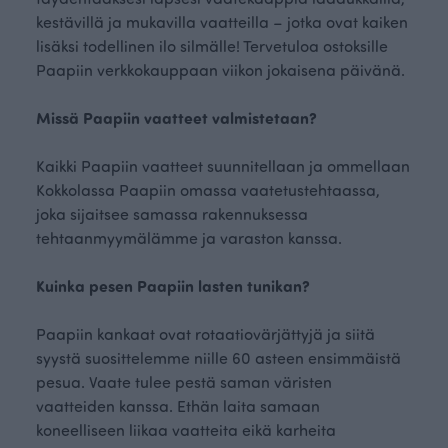
kestävillä ja mukavilla vaatteilla – jotka ovat kaiken
lisäksi todellinen ilo silmälle! Tervetuloa ostoksille
Paapiin verkkokauppaan viikon jokaisena päivänä.
Missä Paapiin vaatteet valmistetaan?
Kaikki Paapiin vaatteet suunnitellaan ja ommellaan
Kokkolassa Paapiin omassa vaatetustehtaassa,
joka sijaitsee samassa rakennuksessa
tehtaanmyymälämme ja varaston kanssa.
Kuinka pesen Paapiin lasten tunikan?
Paapiin kankaat ovat rotaatiovärjättyjä ja siitä
syystä suosittelemme niille 60 asteen ensimmäistä
pesua. Vaate tulee pestä saman väristen
vaatteiden kanssa. Ethän laita samaan
koneelliseen liikaa vaatteita eikä karheita