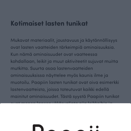
Kotimaiset lasten tunikat
Mukavat materiaalit, joustavuus ja käytännöllisyys
ovat lasten vaatteiden tärkeimpiä ominaisuuksia.
Kun nämä ominaisuudet ovat vaatteessa
kohdallaan, leikit ja muut aktiviteetit sujuvat muitta
mutkitta. Suurta osaa lastenvaatteiden
ominaisuuksissa näyttelee myös kaunis ilme ja
muotoilu. Paapiin lasten tunikat ovat oiva esimerkki
lastenvaatteista, joissa toteutuvat kaikki edellä
mainitut ominaisuudet. Tästä syystä Paapiin tunikat
ovat monen lapsen ykkösvalinta niin leikkeihin ja
askareisiin kotona ja pihamaalla kuin päiväkotiin ja
kouluunkin.