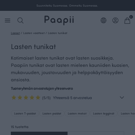
Suunniteltu Suomessa. Ommeltu Suomessa.
0
Lapset
/
Lasten vaatteet
/
Lasten tunikat
Lasten tunikat
Kotimaiset lasten tunikat ovat lasten suosikkeja.
Paapiin tunikat ovat lasten mieleen kauniiden kuosien,
mukavuuden, joustavuuden ja helppokäyttöisyyden
ansiosta.
Tuoteryhmän arvostelujen yhteenveto
(5/5)
Yhteensä 5 arvostelua
Lasten T-paidat
Lasten paidat
Lasten mekot
Lasten legginsit
Lasten ho
15 tuotetta