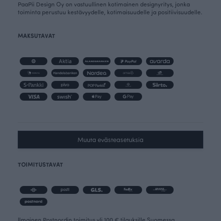
PaaPii Design Oy on vastuullinen kotimainen designyritys, jonka
toiminta perustuu kestävyydelle, kotimaisuudelle ja positiivisuudelle.
MAKSUTAVAT
Muuta evästeasetuksia
TOIMITUSTAVAT
Ilmainen Postnordin toimitus yli 100 € tilauksille Suomessa.