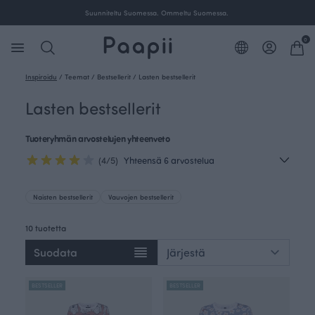
Suunniteltu Suomessa. Ommeltu Suomessa.
0
Inspiroidu
/
Teemat
/
Bestsellerit
/
Lasten bestsellerit
Lasten bestsellerit
Tuoteryhmän arvostelujen yhteenveto
(4/5)
Yhteensä 6 arvostelua
Naisten bestsellerit
Vauvojen bestsellerit
10 tuotetta
Suodata
BESTSELLER
BESTSELLER