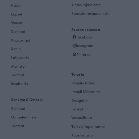
Tietosuojaseloste
Naiset
Saavutettavuusseloste
Lapset
Vauvat
Seuraa somessa
Kankaat
Facebook
Kaavakirjat
Instagram
Kotiin
Pinterest
Lahjakortit
Mallistot
Tutustu
Teemat
Paapiin tarina
Inspiroidu
Paapii Magazine
Kankaat & Ompelu
Designtiimi
Kankaat
Finsket
Ompeleminen
Vastuullisuus
Teemat
Tulevat tapahtumat
Kuosikirjasto