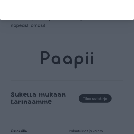
lemppareita, joita haluaa käyttää yhä uudelleen ja
uudelleen. Suosituimmat vaatteet häviävät yleensä
verkkokaupasta ripeään tahtiin, joten nappaa
nopeasti omasi!
Sukella mukaan
Tilaa uutiskirje
tarinaamme
Ostoksille
Palautukset ja vaihto