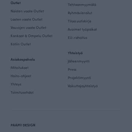
Outlet
Tehtaanmyymälä
Naisten vaate Outlet
Ryhmävierailut
Lasten vaate Outlet
Tilaa uutiskirje
Vauvojen vaate Outlet
Avoimet työpaikat
Kankaat & Ompelu Outlet
EU-rahoitus
Kotiin Outlet
Yhteistyö
Asiakaspalvelu
Jälleenmyynti
Mitoitukset
Press
Hoito-ohjeet
Projektimyynti
Yhteys
Vaikuttajayhteistyö
Toimitusehdot
PAAPII DESIGN