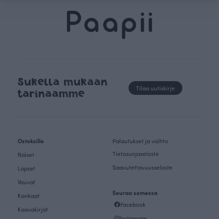
Sukella mukaan
Tilaa uutiskirje
tarinaamme
Ostoksille
Palautukset ja vaihto
Tietosuojaseloste
Naiset
Saavutettavuusseloste
Lapset
Vauvat
Seuraa somessa
Kankaat
Facebook
Kaavakirjat
Instagram