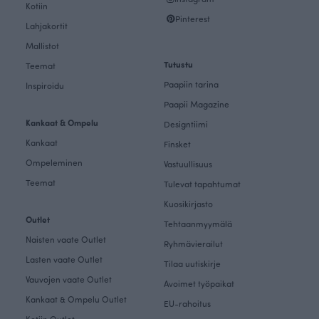
Kotiin
Pinterest
Lahjakortit
Mallistot
Tutustu
Teemat
Paapiin tarina
Inspiroidu
Paapii Magazine
Kankaat & Ompelu
Designtiimi
Kankaat
Finsket
Ompeleminen
Vastuullisuus
Teemat
Tulevat tapahtumat
Kuosikirjasto
Outlet
Tehtaanmyymälä
Naisten vaate Outlet
Ryhmävierailut
Lasten vaate Outlet
Tilaa uutiskirje
Vauvojen vaate Outlet
Avoimet työpaikat
Kankaat & Ompelu Outlet
EU-rahoitus