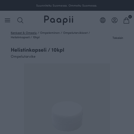
Suunniteltu Suomessa. Ommeltu Suomessa.
0
Kankaat & Ompelu
/
Ompeleminen
/
Ompelutarvikkeet
/
Helistinkapseli / 10kpl
Takaisin
Helistinkapseli / 10kpl
Ompelutarvike