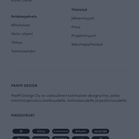
Kotiin Outlet
Yhteistyö
Asiakaspalvelu
Jälleenmyynti
Mitoitukset
Press
Hoito-ohjeet
Projektimyynti
Yhteys
Vaikuttajayhteistyö
Toimitusehdot
PAAPII DESIGN
PaaPii Design Oy on vastuullinen kotimainen designyritys, jonka
toiminta perustuu kestävyydelle, kotimaisuudelle ja positiivisuudelle.
MAKSUTAVAT