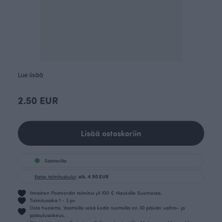
Lue lisää
2.50 EUR
Lisää ostoskoriin
Saatavilla
Katso toimituskulut
alk. 4.90 EUR
Ilmainen Postnordin toimitus yli 100 € tilauksille Suomessa.
Toimitusaika 1 - 3 pv
Osta huoletta. Vaatteilla sekä kodin tuotteilla on 30 päivän vaihto- ja
palautusoikeus.