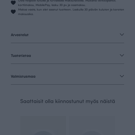
Osta helposti tutuilla ja turvallisilla maksutavoilla. Mukana verkkopankit,
korttimaksu, MobilePay, lasku 30 pv ja osamaksu.
Maksa vasta, kun olet saanut tuotteen. Laskulla 30 päivän kuluton ja koroton
maksuaika.
Arvostelut
Tuotetietoa
Valmistusmaa
Saattaisit olla kiinnostunut myös näistä