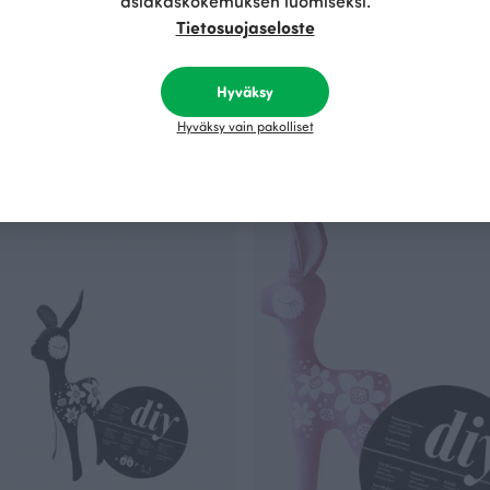
asiakaskokemuksen luomiseksi.
Tietosuojaseloste
Hyväksy
engas, 11mm
Purjerengas, 11mm
Hyväksy vain pakolliset
en
Harmaa
EUR
13.70 EUR