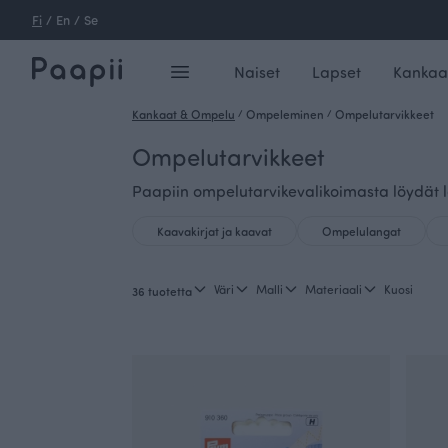
Fi
/
En
/
Se
Naiset
Lapset
Kankaa
Kankaat & Ompelu
/
Ompeleminen
/
Ompelutarvikkeet
Ompelutarvikkeet
Paapiin ompelutarvikevalikoimasta löydät laa
Kaavakirjat ja kaavat
Ompelulangat
Väri
Malli
Materiaali
Kuosi
36 tuotetta