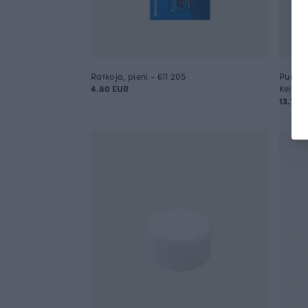
Ratkoja, pieni - 611 205
Purjer
4.80 EUR
Keltain
13.70 