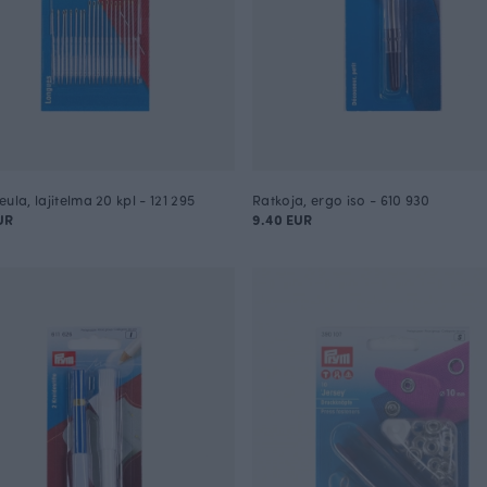
ula, lajitelma 20 kpl - 121 295
Ratkoja, ergo iso - 610 930
UR
9.40 EUR