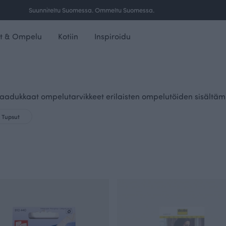
Ilmainen toimitus yli 100 € tilauksille Suomessa.
t & Ompelu
Kotiin
Inspiroidu
dukkaat ompelutarvikkeet erilaisten ompelutöiden sisältämiin u
Tupsut