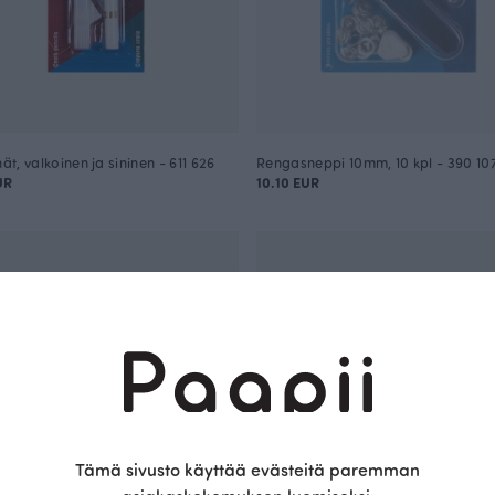
nät, valkoinen ja sininen - 611 626
Rengasneppi 10mm, 10 kpl - 390 10
UR
10.10 EUR
Tämä sivusto käyttää evästeitä paremman