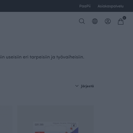
PaaPii
Asiakaspalvelu
0
seisiin eri tarpeisiin ja työvaiheisiin.
Järjestä