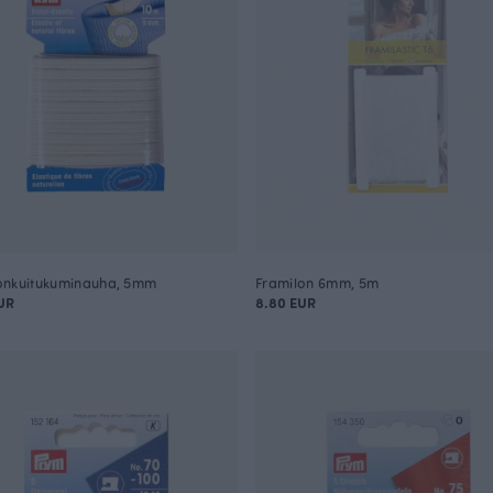
onkuitukuminauha, 5mm
Framilon 6mm, 5m
UR
8.80 EUR