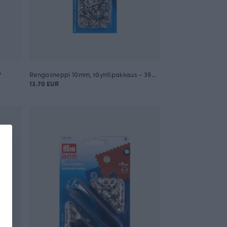
7
Rengasneppi 10mm, täyttöpakkaus - 390 106
13.70 EUR