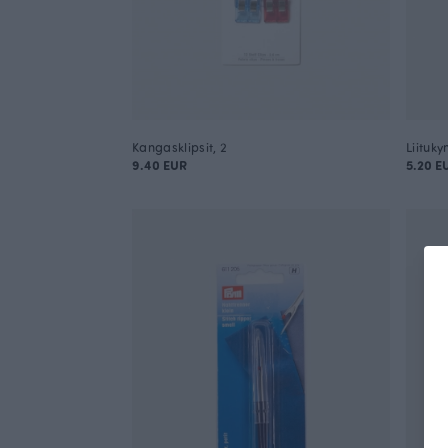
Kangasklipsit, 2
Liituky
9.40 EUR
5.20 E