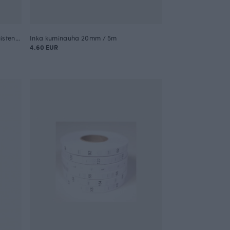
Ommeltavat kokomerkit 25 kpl, aikuisten koot
Inka kuminauha 20mm / 5m
4.60 EUR