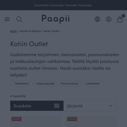
Suunniteltu Suomessa. Ommeltu Suomessa.
0
Kotiin
/
Keittiö & Kattaus
/
Kotiin Outlet
Kotiin Outlet
Uudistamme tarjotinten, lasinalusten, pannunalusten
ja leikkuulautojen valikoimaa. Täältä löydät poistuvia
tuotteita outlet-hinnoin. Hanki suosikkisi itselle tai
lahjaksi!
Tarjottimet
Leikkuulaudat
Pannunaluset
Lasinaluset
4 tuotetta
Suodata
OUTLET
OUTLET