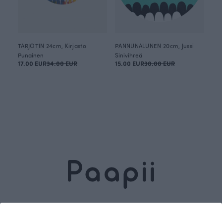
TARJOTIN 24cm, Kirjasto
PANNUNALUNEN 20cm, Jussi
Punainen
Sinivihreä
17.00 EUR
34.00 EUR
15.00 EUR
30.00 EUR