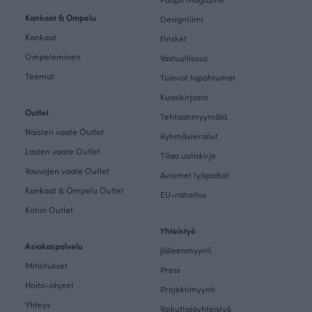
Kankaat & Ompelu
Designtiimi
Kankaat
Finsket
Ompeleminen
Vastuullisuus
Teemat
Tulevat tapahtumat
Kuosikirjasto
Outlet
Tehtaanmyymälä
Naisten vaate Outlet
Ryhmävierailut
Lasten vaate Outlet
Tilaa uutiskirje
Vauvojen vaate Outlet
Avoimet työpaikat
Kankaat & Ompelu Outlet
EU-rahoitus
Kotiin Outlet
Yhteistyö
Asiakaspalvelu
Jälleenmyynti
Mitoitukset
Press
Hoito-ohjeet
Projektimyynti
Yhteys
Vaikuttajayhteistyö