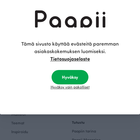
Sukella mukaan
Tilaa uutiskirje
tarinaamme
Tämä sivusto käyttää evästeitä paremman
Ostoksille
Palautukset ja vaihto
asiakaskokemuksen luomiseksi.
Tietosuojaseloste
Naiset
Tietosuojaseloste
Saavutettavuusseloste
Lapset
Vauvat
Hyväksy
Seuraa somessa
Kankaat
Facebook
Hyväksy vain pakolliset
Kaavakirjat
Instagram
Kotiin
Pinterest
Lahjakortit
Mallistot
Tutustu
Teemat
Paapiin tarina
Inspiroidu
Paapii Magazine