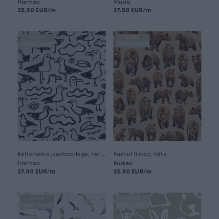
Harmaa
Musta
25.90 EUR/m
27.90 EUR/m
UUTUUS
UUTUUS
FINSKET X PAAPII
FINSKET X PAAPII
Keltanokka joustocollege, harmaa
Karhut trikoo, latte
Harmaa
Ruskea
27.90 EUR/m
25.90 EUR/m
UUTUUS
UUTUUS
FINSKET X PAAPII
FINSKET X PAAPII