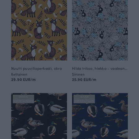
Nuutti puuvillaperkaali, okra
Hilda trikoo, hiekka - vaaleansininen
Keltainen
Sininen
29.90 EUR/m
25.90 EUR/m
UUTUUS
UUTUUS
FINSKET X PAAPII
FINSKET X PAAPII