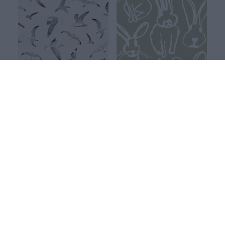
Lokit joustocollege, valkoinen
Karvakorva trikoo, neva
Valkoinen
Vihreä
27.90 EUR/m
25.90 EUR/m
FINSKET X PAAPII