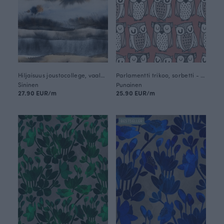
Hiljaisuus joustocollege, vaaleansininen
Parlamentti trikoo, sorbetti - hiekka
Sininen
Punainen
27.90 EUR/m
25.90 EUR/m
BESTSELLER