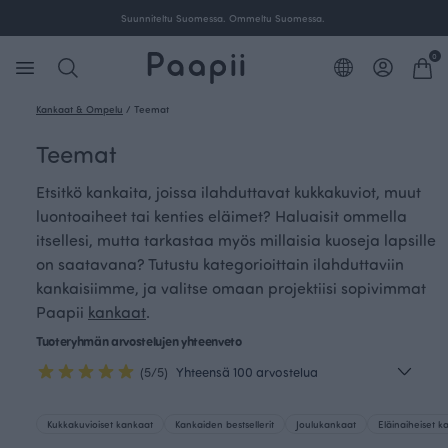
Ilmainen toimitus yli 100 € tilauksille Suomessa.
0
Kankaat & Ompelu
/
Teemat
Teemat
Etsitkö kankaita, joissa ilahduttavat kukkakuviot, muut
luontoaiheet tai kenties eläimet? Haluaisit ommella
itsellesi, mutta tarkastaa myös millaisia kuoseja lapsille
on saatavana? Tutustu kategorioittain ilahduttaviin
kankaisiimme, ja valitse omaan projektiisi sopivimmat
Paapii
kankaat
.
Tuoteryhmän arvostelujen yhteenveto
(5/5)
Yhteensä 100 arvostelua
Kukkakuvioiset kankaat
Kankaiden bestsellerit
Joulukankaat
Eläinaiheiset k