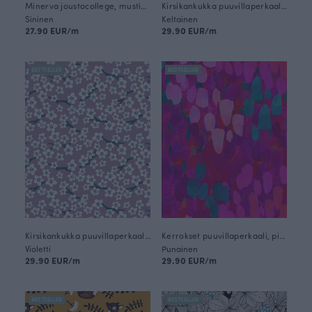
Minerva joustocollege, mustikka - musta
Kirsikankukka puuvillaperkaali, aurinko - violetti
Sininen
Keltainen
27.90 EUR/m
29.90 EUR/m
BESTSELLER
BESTSELLER
Kirsikankukka puuvillaperkaali, lila - syvänne
Kerrokset puuvillaperkaali, pinkki
Violetti
Punainen
29.90 EUR/m
29.90 EUR/m
BESTSELLER
BESTSELLER