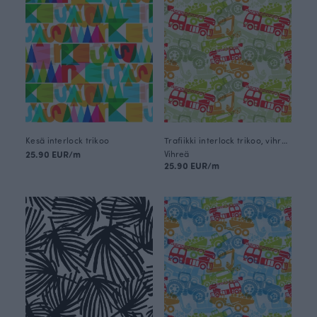
Kesä interlock trikoo
Trafiikki interlock trikoo, vihreä
25.90 EUR/m
Vihreä
25.90 EUR/m