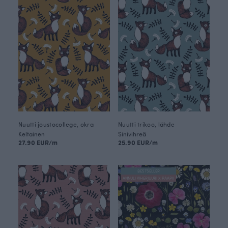
Nuutti joustocollege, okra
Nuutti trikoo, lähde
Keltainen
Sinivihreä
27.90 EUR/m
25.90 EUR/m
BESTSELLER
ANNULI VIHERJUURI X PAAPII