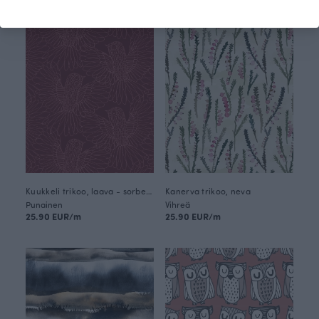
BESTSELLER
Kuukkeli trikoo, laava - sorbetti
Kanerva trikoo, neva
Punainen
Vihreä
25.90 EUR/m
25.90 EUR/m