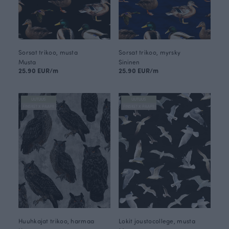
Sorsat trikoo, musta
Sorsat trikoo, myrsky
Musta
Sininen
25.90 EUR/m
25.90 EUR/m
UUTUUS
UUTUUS
FINSKET X PAAPII
FINSKET X PAAPII
Huuhkajat trikoo, harmaa
Lokit joustocollege, musta