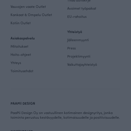
Tilaa uutiskirje
Vauvojen vaate Outlet
Avoimet työpaikat
Kankaat & Ompelu Outlet
EU-rahoitus
Kotiin Outlet
Yhteistyö
Asiakaspalvelu
Jälleenmyynti
Mitoitukset
Press
Hoito-ohjeet
Projektimyynti
Yhteys
Vaikuttajayhteistyö
Toimitusehdot
PAAPII DESIGN
PaaPii Design Oy on vastuullinen kotimainen designyritys, jonka
toiminta perustuu kestävyydelle, kotimaisuudelle ja positiivisuudelle.