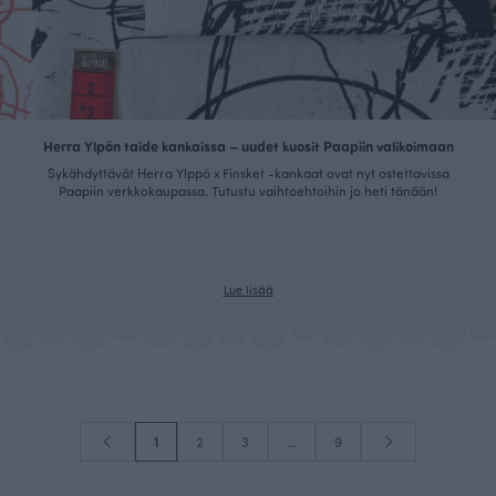
Herra Ylpön taide kankaissa – uudet kuosit Paapiin valikoimaan
Sykähdyttävät Herra Ylppö x Finsket -kankaat ovat nyt ostettavissa
Paapiin verkkokaupassa. Tutustu vaihtoehtoihin jo heti tänään!
Lue lisää
1
2
3
...
9