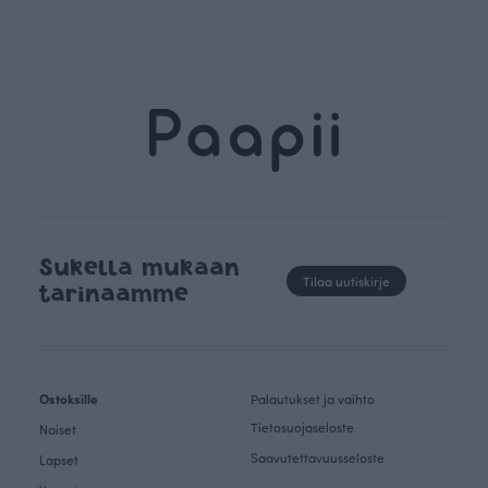
Sukella mukaan
Tilaa uutiskirje
tarinaamme
Ostoksille
Palautukset ja vaihto
Tietosuojaseloste
Naiset
Saavutettavuusseloste
Lapset