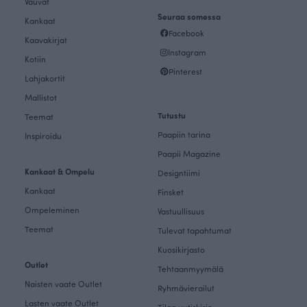
Vauvat
Seuraa somessa
Kankaat
Facebook
Kaavakirjat
Instagram
Kotiin
Pinterest
Lahjakortit
Mallistot
Tutustu
Teemat
Paapiin tarina
Inspiroidu
Paapii Magazine
Kankaat & Ompelu
Designtiimi
Kankaat
Finsket
Ompeleminen
Vastuullisuus
Teemat
Tulevat tapahtumat
Kuosikirjasto
Outlet
Tehtaanmyymälä
Naisten vaate Outlet
Ryhmävierailut
Lasten vaate Outlet