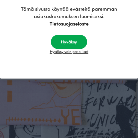
Tämä sivusto käyttää evästeitä paremman
asiakaskokemuksen luomiseksi.
Opas puuvillakankaisiin - mitä niistä voi tehdä ja miten valita oikea
Tietosuojaseloste
tyyppi?
Puuvilla on monipuolinen materiaali, jonka eri tyypit tarjoavat
loputtomasti mahdollisuuksia ompelijalle.
Hyväksy
Hyväksy vain pakolliset
Lue lisää