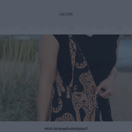
Lue lisää
Mitä äitienpäivälahjaksi?