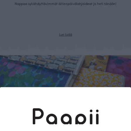
Nappaa sykähdyttävimmät äitienpäivälahjaideat jo heti tänään!
Lue lisää