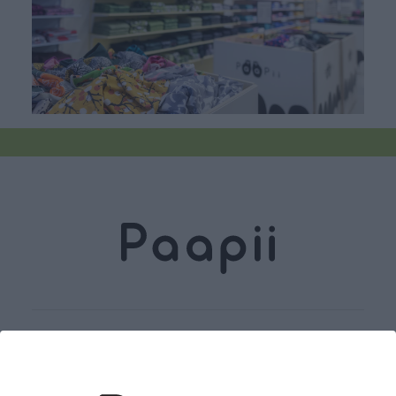
Sukella mukaan
Tilaa uutiskirje
tarinaamme