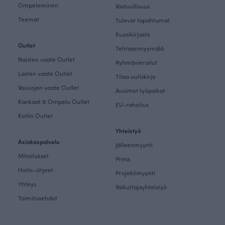
Ompeleminen
Vastuullisuus
Teemat
Tulevat tapahtumat
Kuosikirjasto
Outlet
Tehtaanmyymälä
Naisten vaate Outlet
Ryhmävierailut
Lasten vaate Outlet
Tilaa uutiskirje
Vauvojen vaate Outlet
Avoimet työpaikat
Kankaat & Ompelu Outlet
EU-rahoitus
Kotiin Outlet
Yhteistyö
Asiakaspalvelu
Jälleenmyynti
Mitoitukset
Press
Hoito-ohjeet
Projektimyynti
Yhteys
Vaikuttajayhteistyö
Toimitusehdot