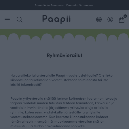
Suunniteltu Suomessa. Ommeltu Suomessa.
0
Ryhmävierailut
Haluaisitteko tulla vierailulle Paapiin vaatetustehtaalle? Oletteko
kiinnostuneita kotimaisen vaatetustehtaan toiminnasta tai itse
käsillä tekemisestä?
Paapiin yritysvierailu sisältää tarinan kotimaisen tuotannon takaa ja
tarjoaa mahdollisuuden tutustua tehtaan toimintaan, kankaisiin ja
vaatteisiin hyvin läheltä. Järjestämme yritysvierailuja erilaisille
ryhmille, kuten esim. yhdistyksille, järjestöille ja yrityksille
vaatetustehtaassamme. Kun kerrotte kiinnostuksenne kohteet
tämän aihepiirin ympäriltä, muokkaamme vierailun sisällön
mieluusti juuri teidän näkökulmaanne sopivaksi.