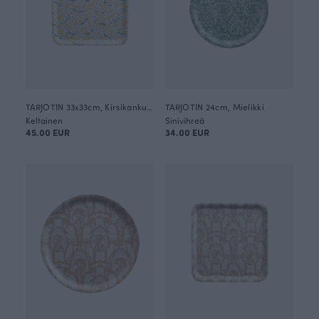
TARJOTIN 33x33cm, Kirsikankukka
TARJOTIN 24cm, Mielikki
Keltainen
Sinivihreä
45.00 EUR
34.00 EUR