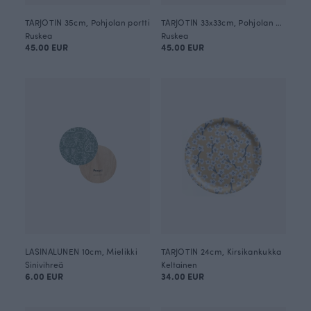
TARJOTIN 35cm, Pohjolan portti
TARJOTIN 33x33cm, Pohjolan portti
Ruskea
Ruskea
45.00 EUR
45.00 EUR
LASINALUNEN 10cm, Mielikki
TARJOTIN 24cm, Kirsikankukka
Sinivihreä
Keltainen
6.00 EUR
34.00 EUR