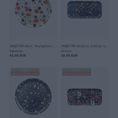
TARJOTIN 35cm, Poutapilven alla
TARJOTIN 43x22cm, Kukkien kätkemä
Valkoinen
Sininen
45.00 EUR
39.00 EUR
UUTUUS
UUTUUS
ANNULI VIHERJUURI X PAAPII
ANNULI VIHERJUURI X PAAPII