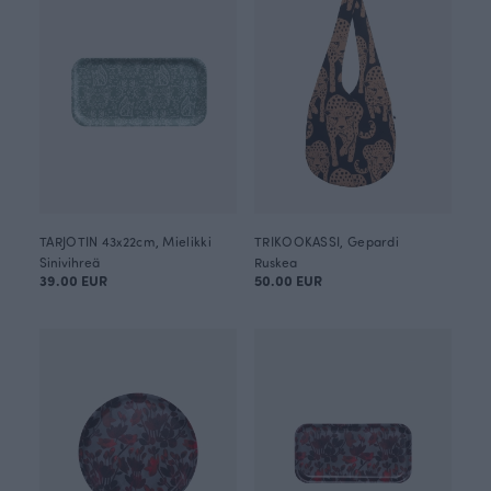
TARJOTIN 43x22cm, Mielikki
TRIKOOKASSI, Gepardi
Sinivihreä
Ruskea
39.00 EUR
50.00 EUR