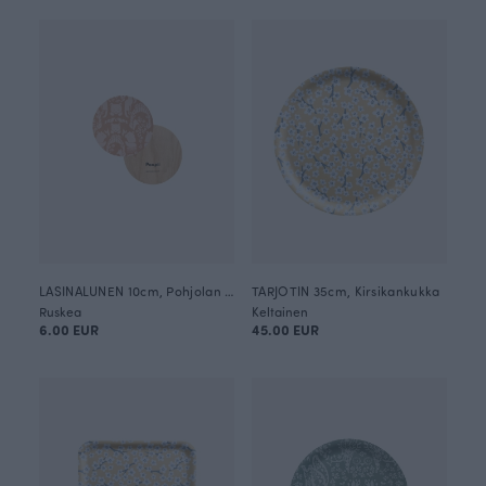
LASINALUNEN 10cm, Pohjolan portti
TARJOTIN 35cm, Kirsikankukka
Ruskea
Keltainen
6.00 EUR
45.00 EUR