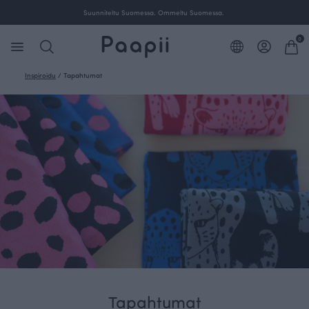
Ilmainen toimitus yli 100 € tilauksille Suomessa.
0
Inspiroidu
/
Tapahtumat
Tapahtumat