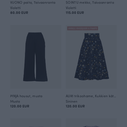
VUONO paita, Taivaanranta
SOINTU mekko, Taivaanranta
Violetti
Violetti
80.00 EUR
115.00 EUR
ANNULI VIHERJUURI X PAAPII
PINJA housut, musta
AURI trikoohame, Kukkien kätkemä
Musta
Sininen
120.00 EUR
120.00 EUR