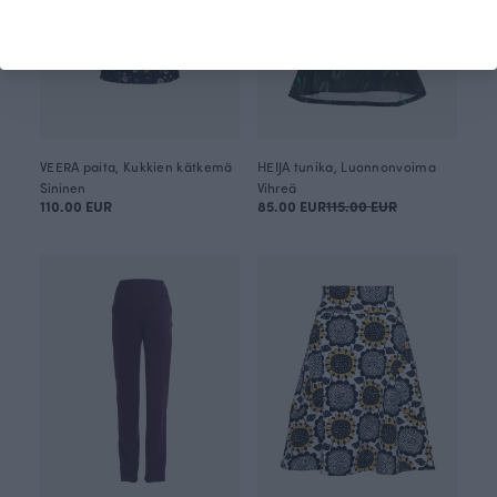
VEERA paita, Kukkien kätkemä
HEIJA tunika, Luonnonvoima
Sininen
Vihreä
110.00 EUR
85.00 EUR
115.00 EUR