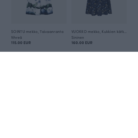
SOINTU mekko, Taivaanranta
VUOKKO mekko, Kukkien kätkemä
Vihreä
Sininen
115.00 EUR
160.00 EUR
ANNULI VIHERJUURI X PAAPII
SADE paita, Kerrokset
VUOKKO mekko, Poutapilven alla