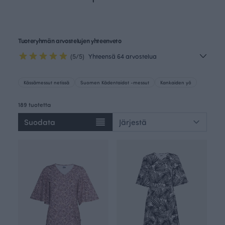
Tuoteryhmän arvostelujen yhteenveto
(5/5)
Yhteensä 64 arvostelua
Kässämessut netissä
Suomen Kädentaidot -messut
Kankaiden yö
189 tuotetta
Suodata