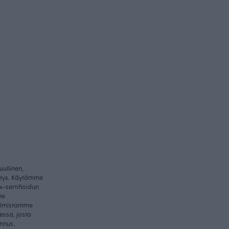
ullinen,
itys. Käytämme
-sertifioidun
me
valmistamme
essa, josta
nnus.