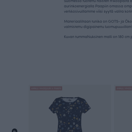
Suomessa tuotettu naisten trikoopaita 
aurinkoenergialla Paapiin omassa omp
viisi syytä
verkkosivuillamme
valita kot
Materiaaliltaan tunika on GOTS- ja Öko 
valmistettu digipainettu luomupuuvillatr
Kuvan tummahiuksinen malli on 180 cm p
ANNULI VIHERJUURI X PAAPII
ANNULI VIHERJ