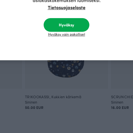
asiakaskokemuksen luomiseksi.
Tietosuojaseloste
Hyväksy
Hyväksy vain pakolliset
TRIKOOKASSI, Kukkien kätkemä
SCRUNCHIE,
Sininen
Sininen
50.00 EUR
16.00 EUR