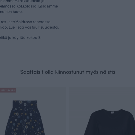
on ommeltu rakkaudella ja
elimossa Kokkolassa. Listasimme
imainen tuote.
tex -sertifioidussa tehtaassa
vastuullisuudesta
ikoo. Lue lisää
.
itkä ja käyttää kokoa S.
Saattaisit olla kiinnostunut myös näistä
UURI X PAAPII