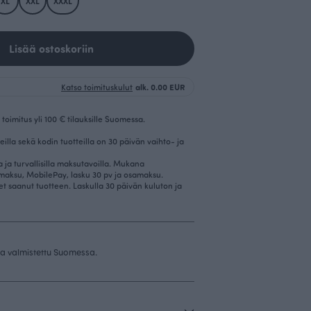
XL
XXL
XXXL
Lisää ostoskoriin
Katso toimituskulut
alk. 0.00 EUR
toimitus yli 100 € tilauksille Suomessa.
eilla sekä kodin tuotteilla on 30 päivän vaihto- ja
la ja turvallisilla maksutavoilla. Mukana
imaksu, MobilePay, lasku 30 pv ja osamaksu.
et saanut tuotteen. Laskulla 30 päivän kuluton ja
 ja valmistettu Suomessa.