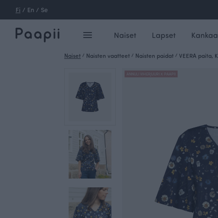
Fi
/
En
/
Se
Naiset
Lapset
Kankaa
Naiset
/
Naisten vaatteet
/
Naisten paidat
/
VEERA paita, 
ANNULI VIHERJUURI X PAAPII