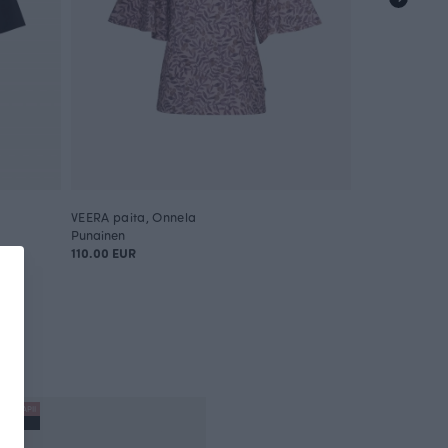
VEERA paita, Onnela
Punainen
110.00 EUR
I X PAAPII
A