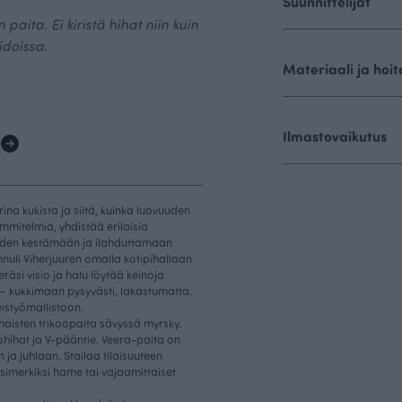
Suunnittelijat
paita. Ei kiristä hihat niin kuin
idoissa.
Materiaali ja hoit
Ilmastovaikutus
1
rina kukista ja siitä, kuinka luovuuden
mmitelmia, yhdistää erilaisia
euden kestämään ja ilahduttamaan
nnuli Viherjuuren omalla kotipihallaan
räsi visio ja halu löytää keinoja
– kukkimaan pysyvästi, lakastumatta.
istyömallistoon.
aisten trikoopaita sävyssä myrsky.
ohihat ja V-pääntie. Veera-paita on
ja juhlaan. Stailaa tilaisuuteen
simerkiksi hame tai vajaamittaiset