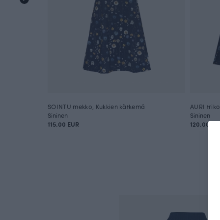
SOINTU mekko, Kukkien kätkemä
AURI trik
Sininen
Sininen
115.00 EUR
120.00 EU