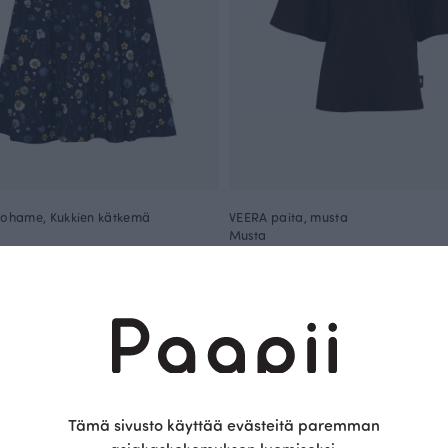
oohame, Kukkien kätkemä
VEERA paita, musta
Musta
R
95.00 EUR
Täydennä asukokonaisuus näillä tuotteilla
ANNULI VIHERJUURI X PAAPII
ANNULI VIHERJUUR
Tämä sivusto käyttää evästeitä paremman
0-SARJ