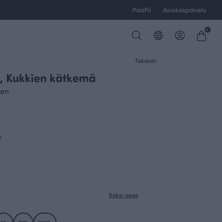
PaaPii
Asiakaspalvelu
0
Takaisin
, Kukkien kätkemä
ANNULI VIHERJUURI X PAAPII
nen
a
Koko-opas