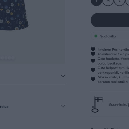
S
M
L
Saatavilla
Ilmainen Postnordin 
Toimitusaika 1 - 3 pv
Osta huoletta. Vaatt
palautusoikeus.
Osta helposti tutuil
verkkopankit, kortt
Maksa vasta, kun ol
koroton maksuaika.
Suunniteltu
telua