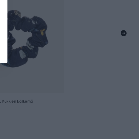
 Kukkien kätkemä