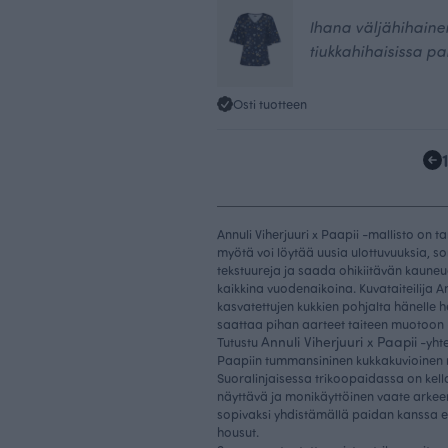
Ihana väljähihainen 
tiukkahihaisissa pa
Osti tuotteen
Annuli Viherjuuri x Paapii -mallisto on ta
myötä voi löytää uusia ulottuvuuksia, so
tekstuureja ja saada ohikiitävän kaun
kaikkina vuodenaikoina. Kuvataiteilija A
kasvatettujen kukkien pohjalta hänelle he
saattaa pihan aarteet taiteen muotoon 
Annuli Viherjuuri x Paapii
Tutustu
-yhte
Paapiin tummansininen kukkakuvioinen n
Suoralinjaisessa trikoopaidassa on kell
näyttävä ja monikäyttöinen vaate arkeen 
sopivaksi yhdistämällä paidan kanssa e
housut.