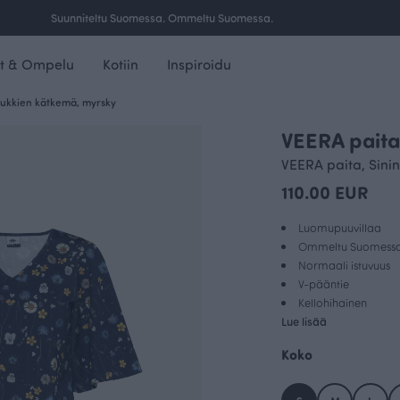
Ilmainen toimitus yli 100 € tilauksille Suomessa.
t & Ompelu
Kotiin
Inspiroidu
Kukkien kätkemä, myrsky
VEERA paita
ANNULI VIHERJUURI X PAAPII
VEERA paita, Sini
110.00 EUR
Luomupuuvillaa
Ommeltu Suomess
Normaali istuvuus
V-pääntie
Kellohihainen
Lue lisää
Koko