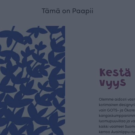
Tämä on Paapii
Kestä
vyys
Olemme aidosti vastu
kotimainen designyr
vain GOTS- ja Ökotex
kangaskumppanim
luomupuuvillaa ja 
kaikki vaatteet Suom
kertoo Avainlippu-tu