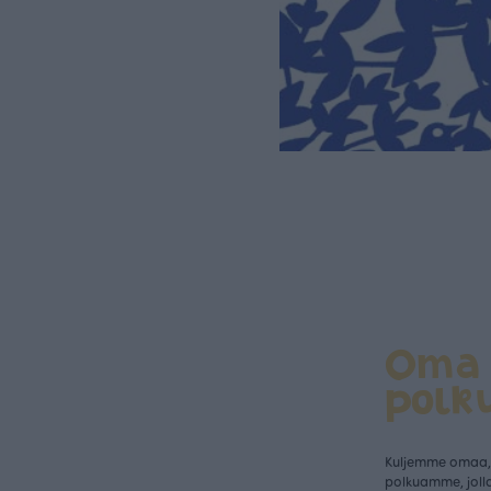
Oma
polk
Kuljemme omaa, 
polkuamme, jolla