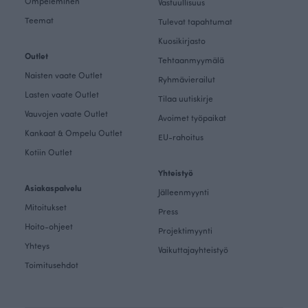
Ompeleminen
Vastuullisuus
Teemat
Tulevat tapahtumat
Kuosikirjasto
Outlet
Tehtaanmyymälä
Naisten vaate Outlet
Ryhmävierailut
Lasten vaate Outlet
Tilaa uutiskirje
Vauvojen vaate Outlet
Avoimet työpaikat
Kankaat & Ompelu Outlet
EU-rahoitus
Kotiin Outlet
Yhteistyö
Asiakaspalvelu
Jälleenmyynti
Mitoitukset
Press
Hoito-ohjeet
Projektimyynti
Yhteys
Vaikuttajayhteistyö
Toimitusehdot