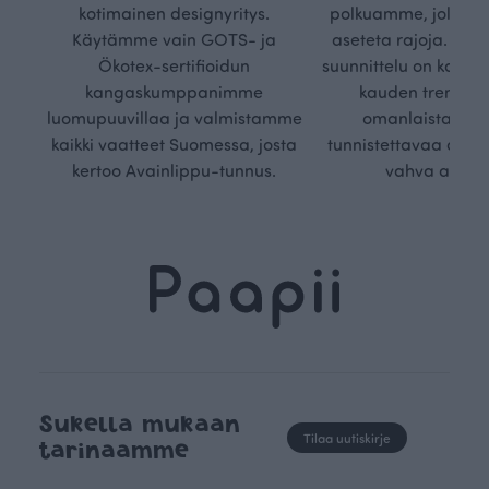
kotimainen designyritys.
polkuamme, jolla lu
Käytämme vain GOTS- ja
aseteta rajoja. Mei
Ökotex-sertifioidun
suunnittelu on kaikk
kangaskumppanimme
kauden trendejä
luomupuuvillaa ja valmistamme
omanlaista, aja
kaikki vaatteet Suomessa, josta
tunnistettavaa desig
kertoo Avainlippu-tunnus.
vahva arvop
Sukella mukaan
Tilaa uutiskirje
tarinaamme