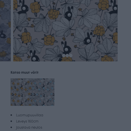
Katso muut värit
Luomupuuvillaa
Leveys 160cm
Joustava neulos