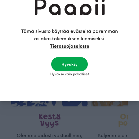
Tämä on Paapii
Tämä sivusto käyttää evästeitä paremman
asiakaskokemuksen luomiseksi.
Tietosuojaseloste
Hyväksy
Hyväksy vain pakolliset
Kestä
Oma
vyys
polk
Olemme aidosti vastuullinen,
Kuljemme omaa, v