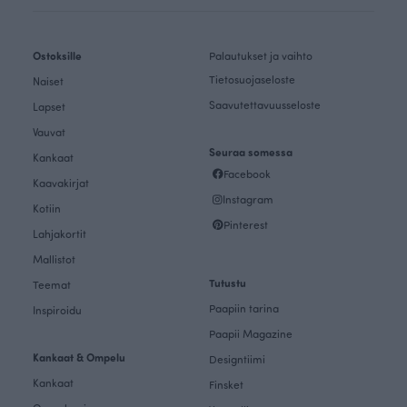
Ostoksille
Palautukset ja vaihto
Tietosuojaseloste
Naiset
Saavutettavuusseloste
Lapset
Vauvat
Seuraa somessa
Kankaat
Facebook
Kaavakirjat
Instagram
Kotiin
Pinterest
Lahjakortit
Mallistot
Tutustu
Teemat
Paapiin tarina
Inspiroidu
Paapii Magazine
Kankaat & Ompelu
Designtiimi
Kankaat
Finsket