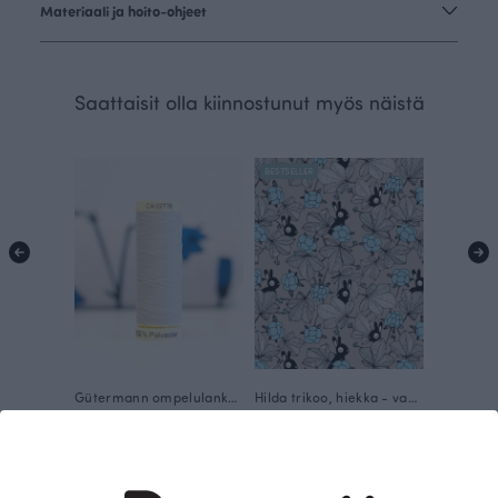
Materiaali ja hoito-ohjeet
Saattaisit olla kiinnostunut myös näistä
BESTSELLER
Gütermann ompelulanka, hiekka 8
Hilda trikoo, hiekka - vaaleansininen
Harmaa
Sininen
3.20 EUR
25.90 EUR/m