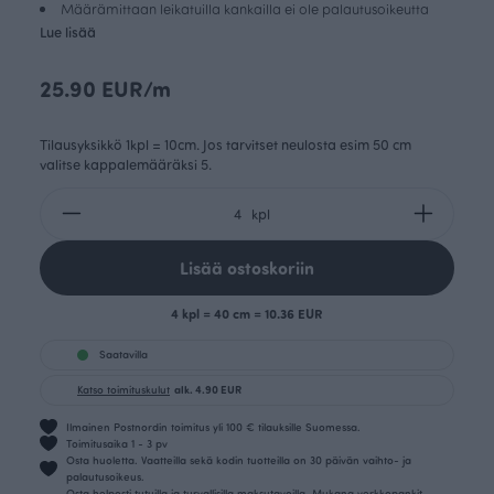
Määrämittaan leikatuilla kankailla ei ole palautusoikeutta
Lue lisää
25.90 EUR/m
Tilausyksikkö 1kpl = 10cm. Jos tarvitset neulosta esim 50 cm
valitse kappalemääräksi 5.
kpl
Lisää ostoskoriin
4 kpl = 40 cm = 10.36 EUR
Saatavilla
Katso toimituskulut
alk. 4.90 EUR
Ilmainen Postnordin toimitus yli 100 € tilauksille Suomessa.
Toimitusaika 1 - 3 pv
Osta huoletta. Vaatteilla sekä kodin tuotteilla on 30 päivän vaihto- ja
palautusoikeus.
Osta helposti tutuilla ja turvallisilla maksutavoilla. Mukana verkkopankit,