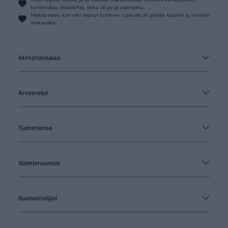
korttimaksu, MobilePay, lasku 30 pv ja osamaksu.
Maksa vasta, kun olet saanut tuotteen. Laskulla 30 päivän kuluton ja koroton
maksuaika.
Mittataulukko
Arvostelut
Tuotetietoa
Valmistusmaa
Suunnittelijat