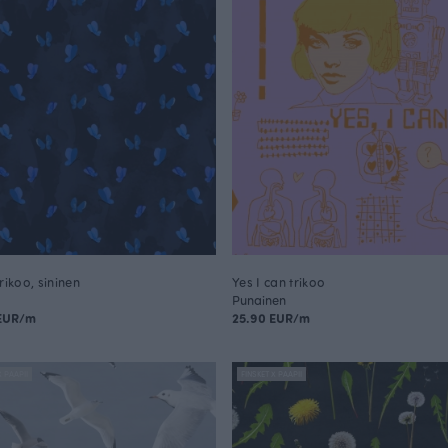
rikoo, sininen
Yes I can trikoo
Punainen
 EUR/m
25.90 EUR/m
X PAAPII
FINSKET X PAAPII