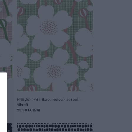
Niittyleinikki trikoo, metsä - sorbetti
Vihreä
25.90 EUR/m