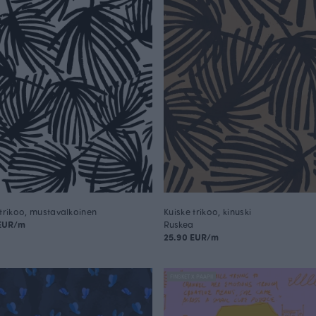
 trikoo, mustavalkoinen
Kuiske trikoo, kinuski
 EUR/m
Ruskea
25.90 EUR/m
FINSKET X PAAPII