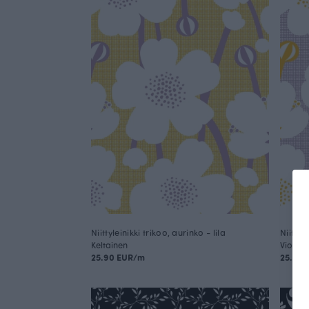
Niittyleinikki trikoo, aurinko - lila
Niittyl
Keltainen
Violetti
25.90 EUR/m
25.90