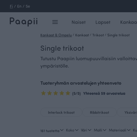
Fi
/
En
/
Se
Naiset
Lapset
Kankaa
Kankaat & Ompelu
/
Kankaat
/
Trikoot
/
Single trikoot
Single trikoot
Tutustu Paapiin luomupuuvillaisiin valloittav
ympäristölle.
Tuoteryhmän arvostelujen yhteenveto
(5/5)
Yhteensä 59 arvostelua
Interlock trikoot
Ribbitrikoot
Yksiväri
Koko
Väri
Malli
Materiaali
Ku
161 tuotetta