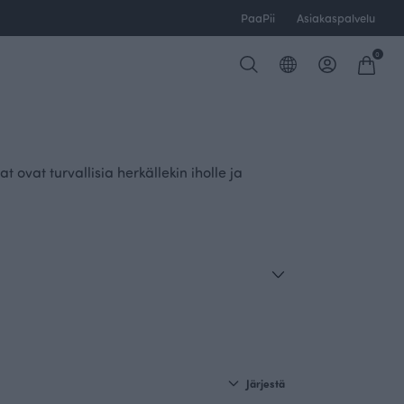
PaaPii
Asiakaspalvelu
0
t ovat turvallisia herkällekin iholle ja
Järjestä