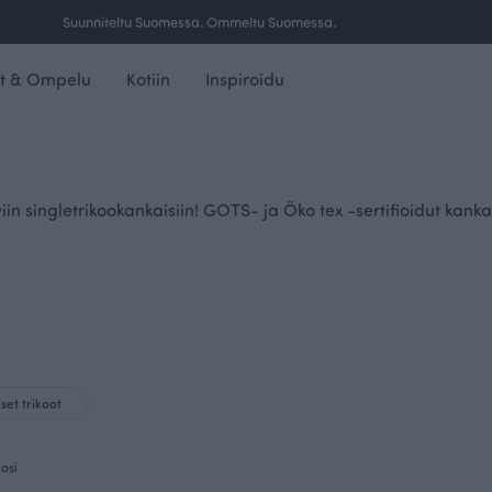
Ilmainen toimitus yli 100 € tilauksille Suomessa.
t & Ompelu
Kotiin
Inspiroidu
iin singletrikookankaisiin! GOTS- ja Öko tex -sertifioidut kankaa
set trikoot
osi