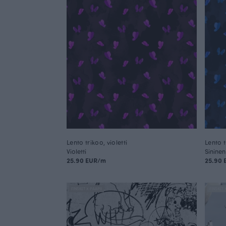
Lento trikoo, violetti
Lento t
Violetti
Sininen
25.90 EUR/m
25.90
FINSKET X PAAPII
FINSKET 