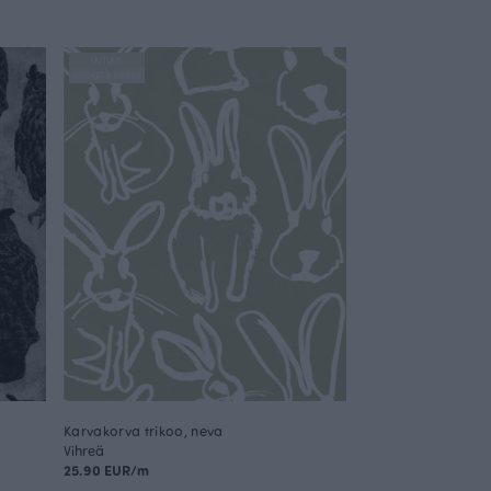
UUTUUS
FINSKET X PAAPII
Karvakorva trikoo, neva
Vihreä
25.90 EUR/m