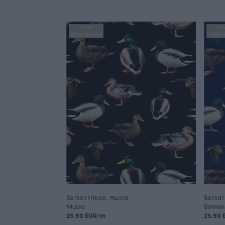
UUTUUS
UUT
FINSKET X PAAPII
FINSKET 
Sorsat trikoo, musta
Sorsat
Musta
Sininen
25.90 EUR/m
25.90