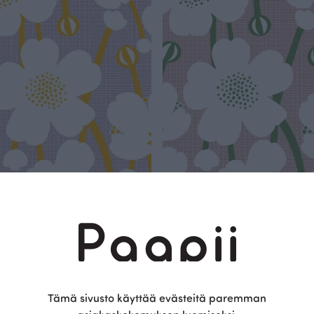
einikki trikoo, lila - aurinko
Niittyleinikki trikoo, sorbetti - metsä
Punainen
 EUR/m
25.90 EUR/m
Tämä sivusto käyttää evästeitä paremman