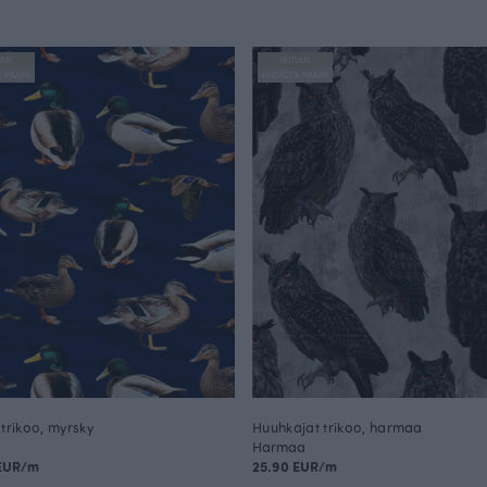
UUS
UUTUUS
X PAAPII
FINSKET X PAAPII
 trikoo, myrsky
Huuhkajat trikoo, harmaa
Harmaa
 EUR/m
25.90 EUR/m