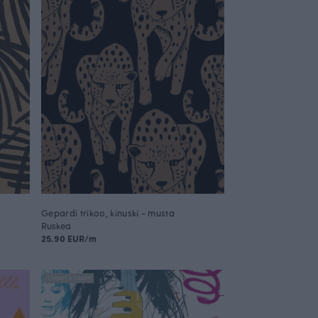
Gepardi trikoo, kinuski - musta
Ruskea
25.90 EUR/m
FINSKET X PAAPII