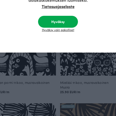
asiakaskokemuksen luomiseksi.
Tietosuojaseloste
Hyväksy
Hyväksy vain pakolliset
an portti trikoo, mustavalkoinen
Mielikki trikoo, mustavalkoinen
Musta
 EUR/m
25.90 EUR/m
BESTSELLER