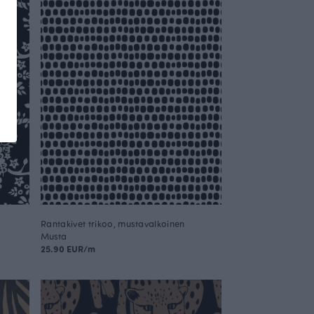
Rantakivet trikoo, mustavalkoinen
Musta
25.90 EUR/m